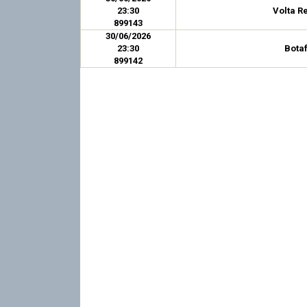
23:30
Volta R
899143
30/06/2026
23:30
Bota
899142