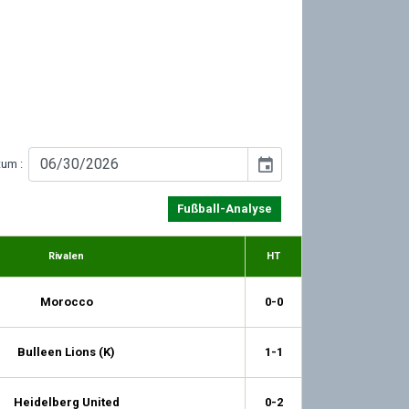
event
tum :
Fußball-Analyse
Rivalen
HT
Morocco
0-0
Bulleen Lions (K)
1-1
Heidelberg United
0-2