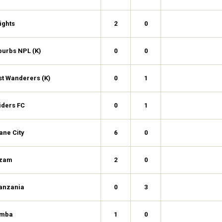
ights
2
0
burbs NPL (K)
0
0
t Wanderers (K)
0
1
iders FC
0
1
ane City
6
0
zam
2
0
anzania
0
3
imba
1
0