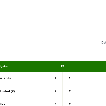
Da
tgeber
FT
erlands
1
1
 United (K)
2
2
lleen
0
2