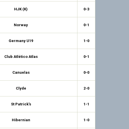
HJK (K)
0-3
Norway
0-1
Germany U19
1-0
Club Atlético Atlas
0-1
Canuelas
0-0
Clyde
2-0
St Patrick's
1-1
Hibernian
1-0