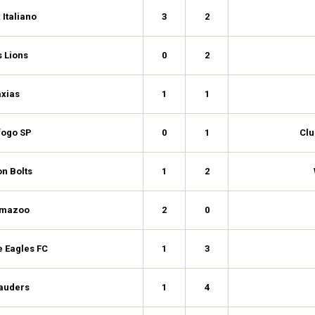
Italiano
3
2
s Lions
0
2
xias
1
1
fogo SP
0
1
Clu
n Bolts
1
2
amazoo
2
0
e Eagles FC
1
3
auders
1
4