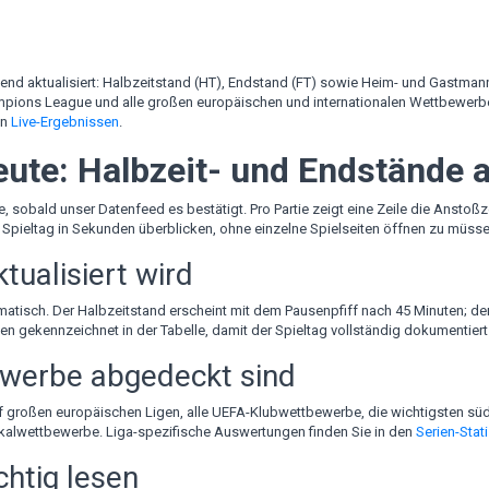
fend aktualisiert: Halbzeitstand (HT), Endstand (FT) sowie Heim- und Gastman
ampions League und alle großen europäischen und internationalen Wettbewerb
en
Live-Ergebnissen
.
ute: Halbzeit- und Endstände a
e, sobald unser Datenfeed es bestätigt. Pro Partie zeigt eine Zeile die Ansto
 Spieltag in Sekunden überblicken, ohne einzelne Spielseiten öffnen zu müsse
tualisiert wird
omatisch. Der Halbzeitstand erscheint mit dem Pausenpfiff nach 45 Minuten; d
n gekennzeichnet in der Tabelle, damit der Spieltag vollständig dokumentiert 
werbe abgedeckt sind
 großen europäischen Ligen, alle UEFA-Klubwettbewerbe, die wichtigsten süd
okalwettbewerbe. Liga-spezifische Auswertungen finden Sie in den
Serien-Stat
chtig lesen