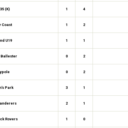
35 (K)
1
4
y Coast
1
2
nd U19
1
1
 Ballester
0
2
ypole
0
2
's Park
3
1
anderers
2
1
ck Rovers
1
0