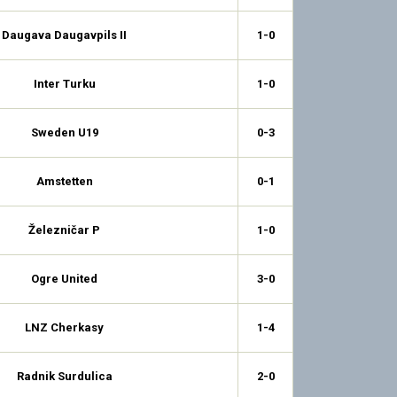
Daugava Daugavpils II
1-0
Inter Turku
1-0
Sweden U19
0-3
Amstetten
0-1
Železničar P
1-0
Ogre United
3-0
LNZ Cherkasy
1-4
Radnik Surdulica
2-0