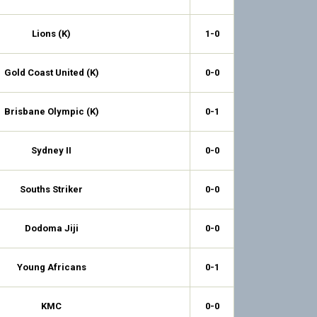
Lions (K)
1-0
Gold Coast United (K)
0-0
Brisbane Olympic (K)
0-1
Sydney II
0-0
Souths Striker
0-0
Dodoma Jiji
0-0
Young Africans
0-1
KMC
0-0