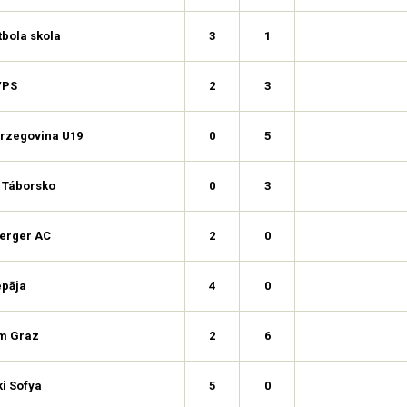
tbola skola
3
1
VPS
2
3
rzegovina U19
0
5
 Táborsko
0
3
erger AC
2
0
epāja
4
0
m Graz
2
6
i Sofya
5
0