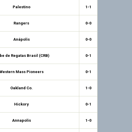
Palestino
1-1
Rangers
0-0
Anápolis
0-0
be de Regatas Brasil (CRB)
0-1
Western Mass Pioneers
0-1
Oakland Co.
1-0
Hickory
0-1
Annapolis
1-0