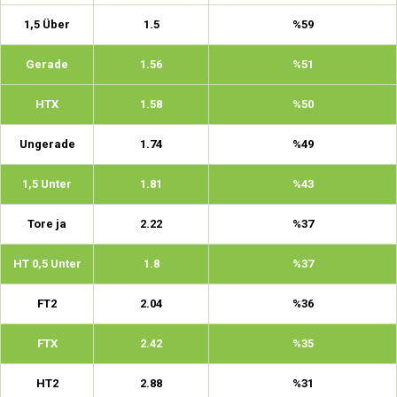
1,5 Über
1.5
%59
Gerade
1.56
%51
HTX
1.58
%50
Ungerade
1.74
%49
1,5 Unter
1.81
%43
Tore ja
2.22
%37
HT 0,5 Unter
1.8
%37
FT2
2.04
%36
FTX
2.42
%35
HT2
2.88
%31