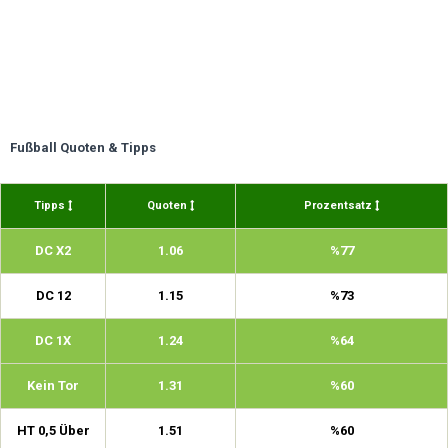
Fußball Quoten & Tipps
Tipps
Quoten
Prozentsatz
DC X2
1.06
%77
DC 12
1.15
%73
DC 1X
1.24
%64
Kein Tor
1.31
%60
HT 0,5 Über
1.51
%60