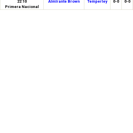
22:10
Almİrante Brown
Temperley
0-0
0-0
Primera Nacional