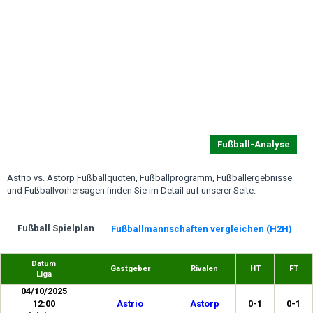
Fußball-Analyse
Astrio vs. Astorp Fußballquoten, Fußballprogramm, Fußballergebnisse
und Fußballvorhersagen finden Sie im Detail auf unserer Seite.
Fußball Spielplan
Fußballmannschaften vergleichen (H2H)
Datum
Gastgeber
Rivalen
HT
FT
Liga
04/10/2025
12:00
Astrio
Astorp
0-1
0-1