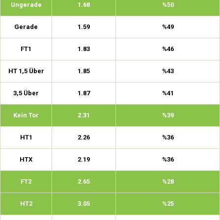
Ungerade
1.68
%50
Gerade
1.59
%49
FT1
1.83
%46
HT 1,5 Über
1.85
%43
3,5 Über
1.87
%41
Kein Tor
2.31
%39
HT1
2.26
%36
HTX
2.19
%36
FT2
2.65
%28
HT2
3.05
%25