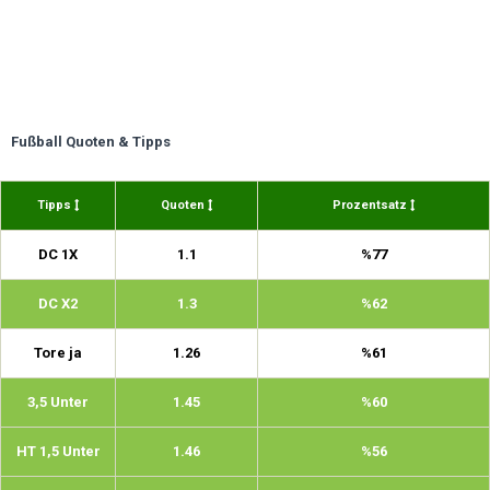
Fußball Quoten & Tipps
Tipps
Quoten
Prozentsatz
DC 1X
1.1
%77
DC X2
1.3
%62
Tore ja
1.26
%61
3,5 Unter
1.45
%60
HT 1,5 Unter
1.46
%56