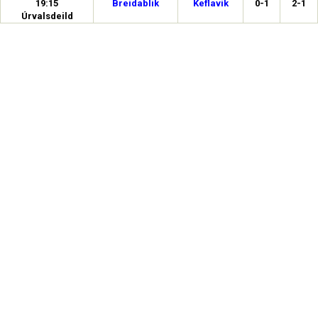
19:15
Breidablik
Keflavík
0-1
2-1
Úrvalsdeild