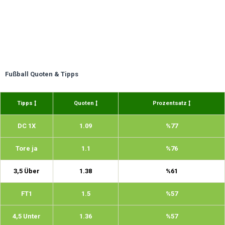
Fußball Quoten & Tipps
Tipps
Quoten
Prozentsatz
DC 1X
1.09
%77
Tore ja
1.1
%76
3,5 Über
1.38
%61
FT1
1.5
%57
4,5 Unter
1.36
%57