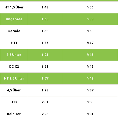
HT 1,5 Über
1.48
%56
Ungerade
1.65
%50
Gerade
1.58
%50
HT1
1.86
%47
3,5 Unter
1.94
%45
DC X2
1.68
%42
HT 1,5 Unter
1.77
%42
4,5 Über
1.98
%37
HTX
2.51
%35
Kein Tor
2.98
%31