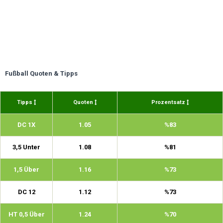
Fußball Quoten & Tipps
Tipps
Quoten
Prozentsatz
DC 1X
1.05
%83
3,5 Unter
1.08
%81
1,5 Über
1.16
%73
DC 12
1.12
%73
HT 0,5 Über
1.24
%70