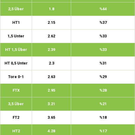
2,5 Über
1.8
%44
HT1
2.15
%37
1,5 Unter
2.62
%33
HT 1,5 Über
2.39
%33
HT 0,5 Unter
2.3
%31
Tore 0-1
2.63
%29
FTX
2.95
%28
3,5 Über
3.21
%21
FT2
3.65
%18
HT2
4.28
%17