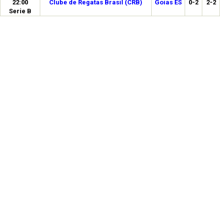
22:00
Clube de Regatas Brasil (CRB)
Goias ES
0-2
2-2
Serie B