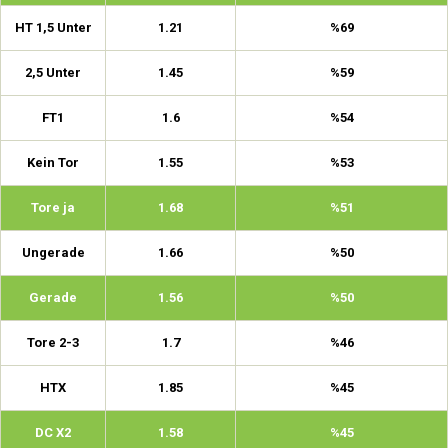
HT 1,5 Unter
1.21
%69
2,5 Unter
1.45
%59
FT1
1.6
%54
Kein Tor
1.55
%53
Tore ja
1.68
%51
Ungerade
1.66
%50
Gerade
1.56
%50
Tore 2-3
1.7
%46
HTX
1.85
%45
DC X2
1.58
%45