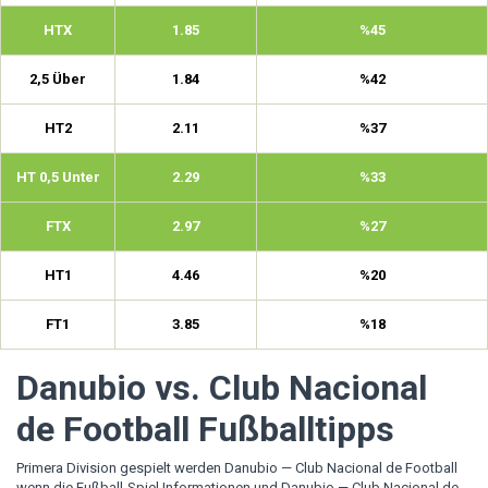
HTX
1.85
%45
2,5 Über
1.84
%42
HT2
2.11
%37
HT 0,5 Unter
2.29
%33
FTX
2.97
%27
HT1
4.46
%20
FT1
3.85
%18
Danubio vs. Club Nacional
de Football Fußballtipps
Primera Division gespielt werden Danubio — Club Nacional de Football
wenn die Fußball-Spiel Informationen und Danubio — Club Nacional de