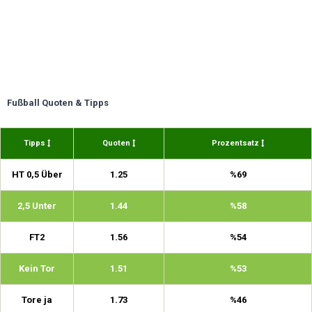
Fußball Quoten & Tipps
Tipps
Quoten
Prozentsatz
HT 0,5 Über
1.25
%69
2,5 Unter
1.44
%58
FT2
1.56
%54
Kein Tor
1.51
%53
Tore ja
1.73
%46