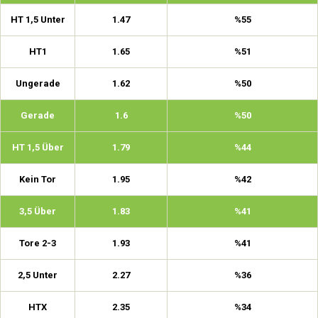
HT 1,5 Unter
1.47
%55
HT1
1.65
%51
Ungerade
1.62
%50
Gerade
1.6
%50
HT 1,5 Über
1.79
%44
Kein Tor
1.95
%42
3,5 Über
1.83
%41
Tore 2-3
1.93
%41
2,5 Unter
2.27
%36
HTX
2.35
%34