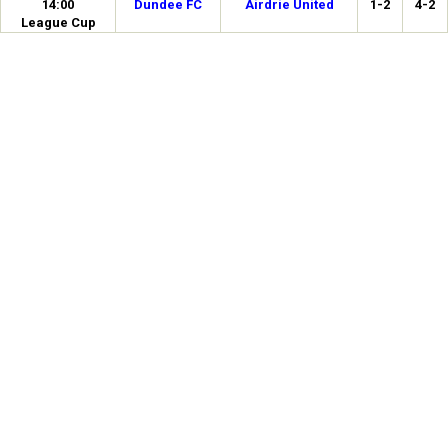
14:00
Dundee FC
Airdrie United
1-2
4-2
League Cup