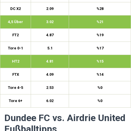
DC X2
2.09
%28
4,5 Über
3.02
%21
FT2
4.87
%19
Tore 0-1
5.1
%17
HT2
4.81
%15
FTX
4.09
%14
Tore 4-5
2.53
%0
Tore 6+
6.02
%0
Dundee FC vs. Airdrie United
Fußballtipps