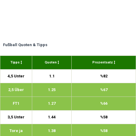
Fußball Quoten & Tipps
Tipps
Quoten
Prozentsatz
4,5 Unter
1.1
%82
2,5 Über
1.25
%67
FT1
1.27
%66
3,5 Unter
1.44
%58
Tore ja
1.38
%58