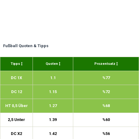
Fußball Quoten & Tipps
Tipps
Quoten
Prozentsatz
DC 1X
1.1
%77
DC 12
1.15
%72
HT 0,5 Über
1.27
%68
2,5 Unter
1.39
%60
DC X2
1.42
%56