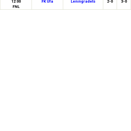
12:00
FK Ufa
Leningradets
2-0
3-0
FNL