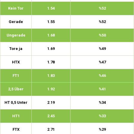
Kein Tor
1.54
%52
Gerade
1.55
%52
Ungerade
1.68
%50
Tore ja
1.69
%49
HTX
1.78
%47
FT1
1.83
%46
2,5 Über
1.92
%41
HT 0,5 Unter
2.19
%34
HT1
2.45
%33
FTX
2.71
%29