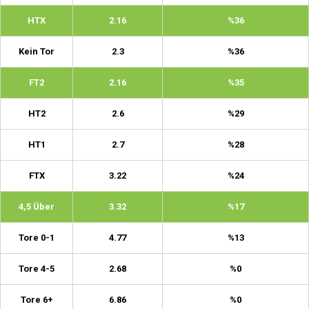
HTX
2.16
%36
Kein Tor
2.3
%36
FT2
2.16
%35
HT2
2.6
%29
HT1
2.7
%28
FTX
3.22
%24
4,5 Über
3.32
%17
Tore 0-1
4.77
%13
Tore 4-5
2.68
%0
Tore 6+
6.86
%0