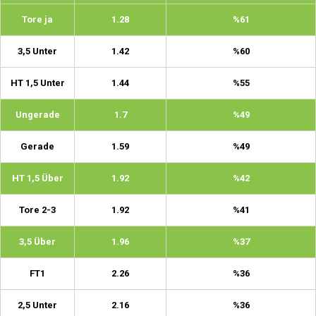
Tore ja
1.28
%61
3,5 Unter
1.42
%60
HT 1,5 Unter
1.44
%55
Ungerade
1.7
%49
Gerade
1.59
%49
HT 1,5 Über
1.92
%42
Tore 2-3
1.92
%41
3,5 Über
1.96
%37
FT1
2.26
%36
2,5 Unter
2.16
%36