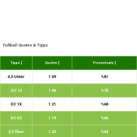
Fußball Quoten & Tipps
Tipps
Quoten
Prozentsatz
4,5 Unter
1.09
%81
DC 12
1.06
%76
DC 1X
1.21
%68
DC X2
1.19
%66
2,5 Über
1.33
%64