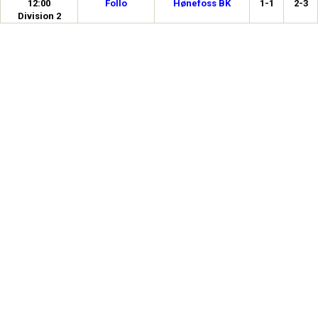
12:00
Follo
Hønefoss BK
1-1
2-3
Division 2