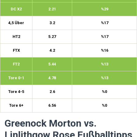
DC X2
2.21
%29
4,5 Über
3.2
%17
HT2
5.27
%17
FTX
4.2
%16
FT2
5.44
%13
Tore 0-1
4.78
%13
Tore 4-5
2.6
%0
Tore 6+
6.56
%0
Greenock Morton vs.
Linlithgow Rose Fußballtipps