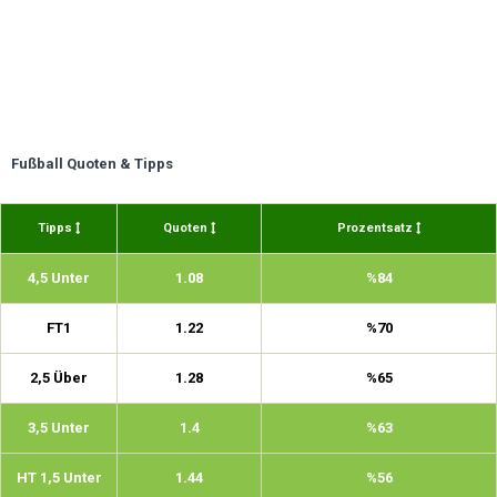
Fußball Quoten & Tipps
Tipps
Quoten
Prozentsatz
4,5 Unter
1.08
%84
FT1
1.22
%70
2,5 Über
1.28
%65
3,5 Unter
1.4
%63
HT 1,5 Unter
1.44
%56