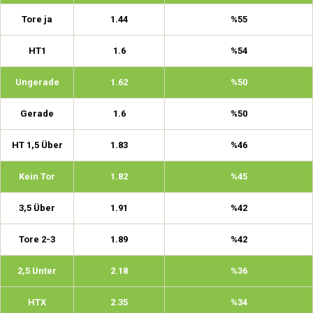
Tore ja
1.44
%55
HT1
1.6
%54
Ungerade
1.62
%50
Gerade
1.6
%50
HT 1,5 Über
1.83
%46
Kein Tor
1.82
%45
3,5 Über
1.91
%42
Tore 2-3
1.89
%42
2,5 Unter
2.18
%36
HTX
2.35
%34