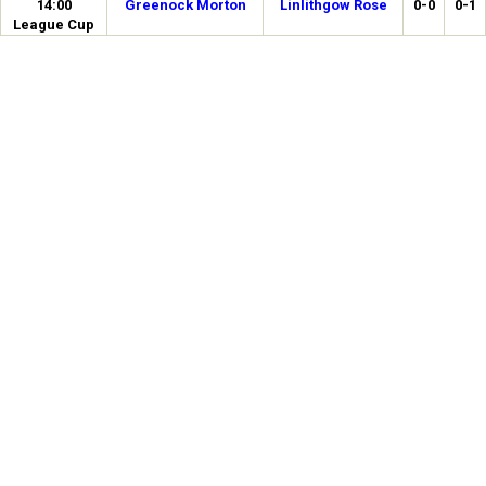
14:00
Greenock Morton
Linlithgow Rose
0-0
0-1
League Cup