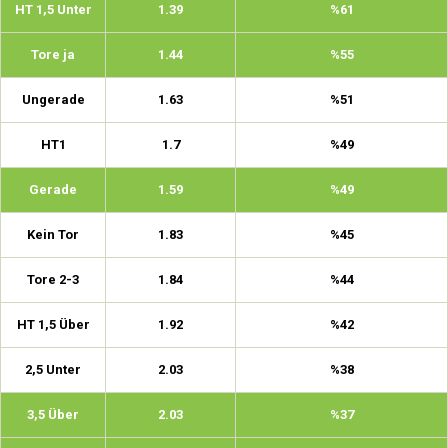
HT 1,5 Unter
1.39
%61
Tore ja
1.44
%55
Ungerade
1.63
%51
HT1
1.7
%49
Gerade
1.59
%49
Kein Tor
1.83
%45
Tore 2-3
1.84
%44
HT 1,5 Über
1.92
%42
2,5 Unter
2.03
%38
3,5 Über
2.03
%37