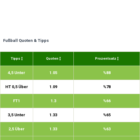
Fußball Quoten & Tipps
Tipps
Quoten
Prozentsatz
4,5 Unter
1.05
%88
HT 0,5 Über
1.09
%78
FT1
1.3
%66
3,5 Unter
1.33
%65
2,5 Über
1.33
%63