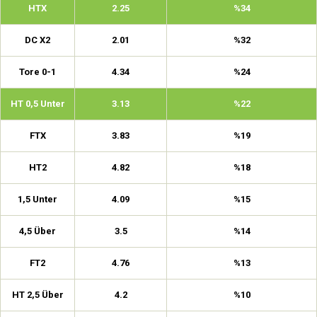
HTX
2.25
%34
DC X2
2.01
%32
Tore 0-1
4.34
%24
HT 0,5 Unter
3.13
%22
FTX
3.83
%19
HT2
4.82
%18
1,5 Unter
4.09
%15
4,5 Über
3.5
%14
FT2
4.76
%13
HT 2,5 Über
4.2
%10