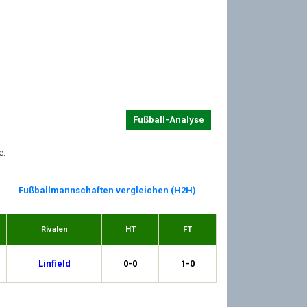
Fußball-Analyse
e.
Fußballmannschaften vergleichen (H2H)
Rivalen
HT
FT
Linfield
0-0
1-0