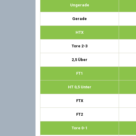
Ungerade
Gerade
HTX
Tore 2-3
2,5 Über
FT1
HT 0,5 Unter
FTX
FT2
Tore 0-1