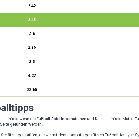
2.42
2.45
2.8
3.19
3.5
4.27
22.65
alltipps
— Linfield wenn die Fußball-Spiel Informationen und Kalju — Linfield Match 
 Seite gefunden werden.
en Schätzungen prüfen, die wir mit dem computergestützten Fußball-Analyse-S