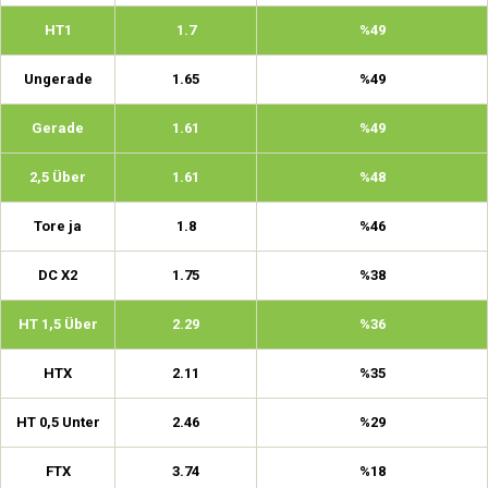
HT1
1.7
%49
Ungerade
1.65
%49
Gerade
1.61
%49
2,5 Über
1.61
%48
Tore ja
1.8
%46
DC X2
1.75
%38
HT 1,5 Über
2.29
%36
HTX
2.11
%35
HT 0,5 Unter
2.46
%29
FTX
3.74
%18