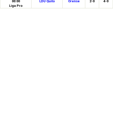
00:00
LDU Quito
Orense
2-0
4-0
Liga Pro