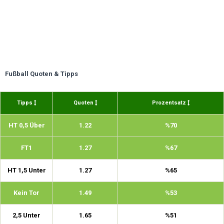
Fußball Quoten & Tipps
Tipps
Quoten
Prozentsatz
HT 0,5 Über
1.22
%70
FT1
1.27
%67
HT 1,5 Unter
1.27
%65
Kein Tor
1.49
%53
2,5 Unter
1.65
%51