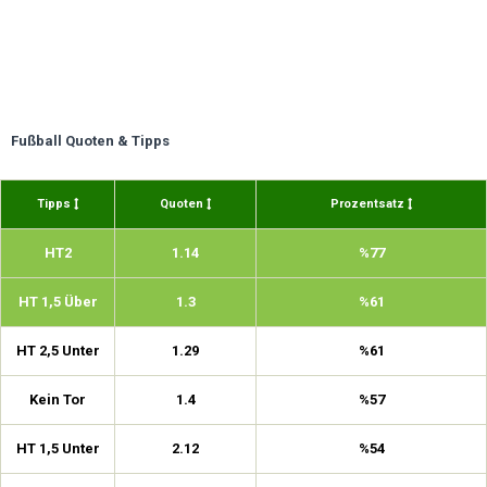
Fußball Quoten & Tipps
Tipps
Quoten
Prozentsatz
HT2
1.14
%77
HT 1,5 Über
1.3
%61
HT 2,5 Unter
1.29
%61
Kein Tor
1.4
%57
HT 1,5 Unter
2.12
%54