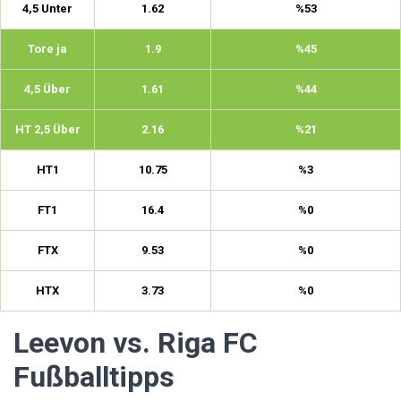
4,5 Unter
1.62
%53
Tore ja
1.9
%45
4,5 Über
1.61
%44
HT 2,5 Über
2.16
%21
HT1
10.75
%3
FT1
16.4
%0
FTX
9.53
%0
HTX
3.73
%0
Leevon vs. Riga FC
Fußballtipps