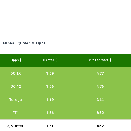
Fußball Quoten & Tipps
Tipps
Quoten
Prozentsatz
DC 1X
1.09
%77
DC 12
1.06
%76
Tore ja
1.19
%64
FT1
1.56
%52
3,5 Unter
1.61
%52