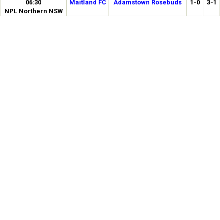
06:30
Maitland FC
Adamstown Rosebuds
1-0
3-1
NPL Northern NSW