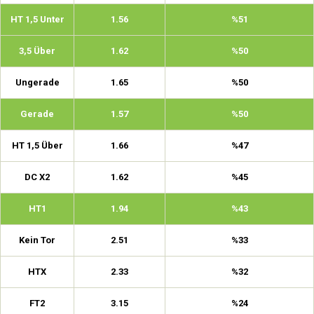
HT 1,5 Unter
1.56
%51
3,5 Über
1.62
%50
Ungerade
1.65
%50
Gerade
1.57
%50
HT 1,5 Über
1.66
%47
DC X2
1.62
%45
HT1
1.94
%43
Kein Tor
2.51
%33
HTX
2.33
%32
FT2
3.15
%24