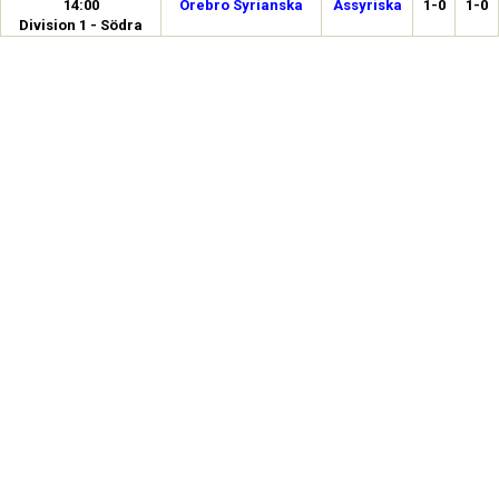
14:00
Örebro Syrianska
Assyriska
1-0
1-0
Division 1 - Södra