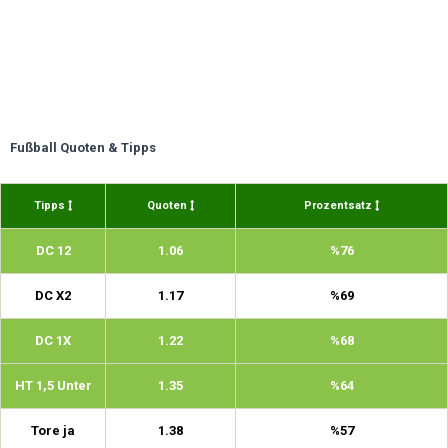
Fußball Quoten & Tipps
Tipps
Quoten
Prozentsatz
DC 12
1.06
%76
DC X2
1.17
%69
DC 1X
1.22
%68
HT 1,5 Unter
1.35
%64
Tore ja
1.38
%57