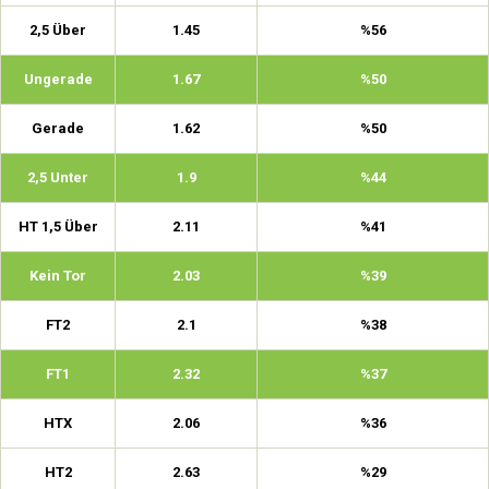
2,5 Über
1.45
%56
Ungerade
1.67
%50
Gerade
1.62
%50
2,5 Unter
1.9
%44
HT 1,5 Über
2.11
%41
Kein Tor
2.03
%39
FT2
2.1
%38
FT1
2.32
%37
HTX
2.06
%36
HT2
2.63
%29