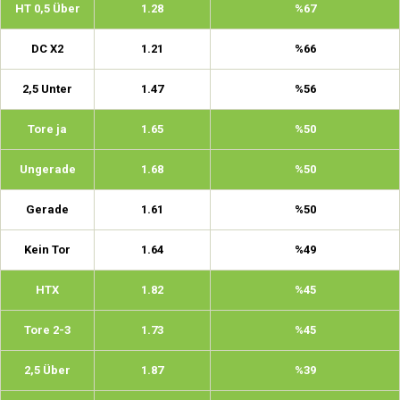
HT 0,5 Über
1.28
%67
DC X2
1.21
%66
2,5 Unter
1.47
%56
Tore ja
1.65
%50
Ungerade
1.68
%50
Gerade
1.61
%50
Kein Tor
1.64
%49
HTX
1.82
%45
Tore 2-3
1.73
%45
2,5 Über
1.87
%39