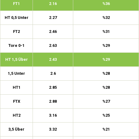
FT1
2.16
%36
HT 0,5 Unter
2.27
%32
FT2
2.46
%31
Tore 0-1
2.63
%29
HT 1,5 Über
2.43
%29
1,5 Unter
2.6
%28
HT1
2.85
%28
FTX
2.88
%27
HT2
3.16
%25
3,5 Über
3.32
%21