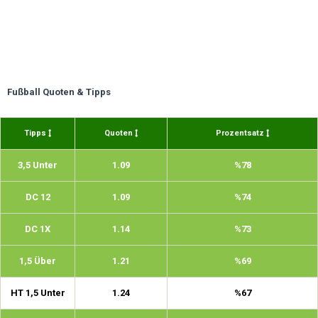
Fußball Quoten & Tipps
Tipps
Quoten
Prozentsatz
3,5 Unter
1.09
%78
DC 12
1.09
%74
DC 1X
1.14
%73
1,5 Über
1.21
%69
HT 1,5 Unter
1.24
%67