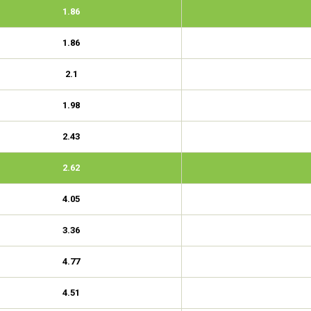
1.86
1.86
2.1
1.98
2.43
2.62
4.05
3.36
4.77
4.51