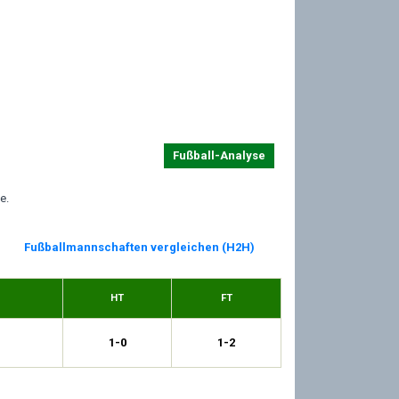
Fußball-Analyse
e.
Fußballmannschaften vergleichen (H2H)
HT
FT
1-0
1-2