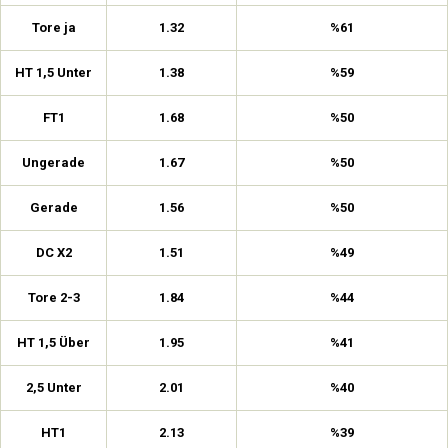
Tore ja
1.32
%61
HT 1,5 Unter
1.38
%59
FT1
1.68
%50
Ungerade
1.67
%50
Gerade
1.56
%50
DC X2
1.51
%49
Tore 2-3
1.84
%44
HT 1,5 Über
1.95
%41
2,5 Unter
2.01
%40
HT1
2.13
%39