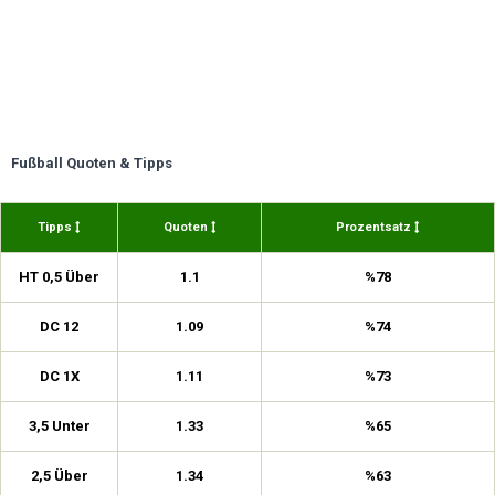
Fußball Quoten & Tipps
Tipps
Quoten
Prozentsatz
HT 0,5 Über
1.1
%78
DC 12
1.09
%74
DC 1X
1.11
%73
3,5 Unter
1.33
%65
2,5 Über
1.34
%63