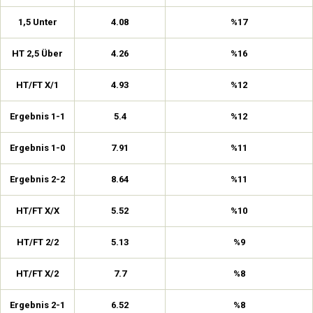
1,5 Unter
4.08
%17
HT 2,5 Über
4.26
%16
HT/FT X/1
4.93
%12
Ergebnis 1-1
5.4
%12
Ergebnis 1-0
7.91
%11
Ergebnis 2-2
8.64
%11
HT/FT X/X
5.52
%10
HT/FT 2/2
5.13
%9
HT/FT X/2
7.7
%8
Ergebnis 2-1
6.52
%8