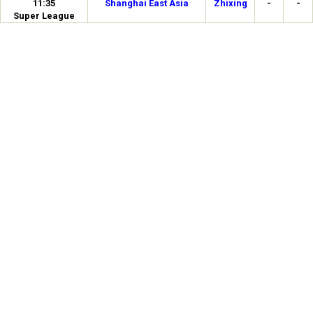
11:35
Shanghai East Asia
Zhixing
-
-
Super League