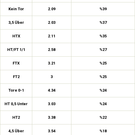
Kein Tor
2.09
%39
3,5 Über
2.03
%37
HTX
2.11
%35
HT/FT 1/1
2.58
%27
FTX
3.21
%25
FT2
3
%25
Tore 0-1
4.34
%24
HT 0,5 Unter
3.03
%24
HT2
3.38
%22
4,5 Über
3.54
%18