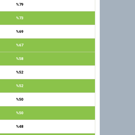
%79
%73
%69
%67
%58
%52
%52
%50
%50
%48