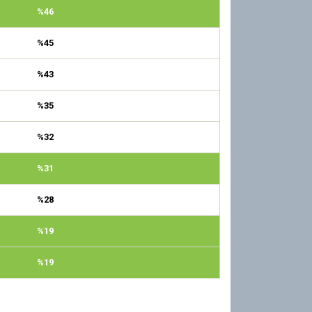
%46
%45
%43
%35
%32
%31
%28
%19
%19