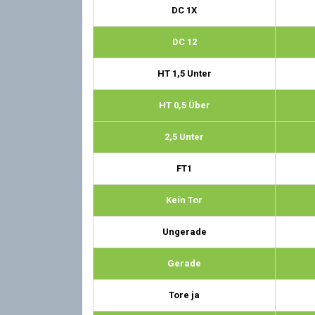
DC 1X
DC 12
HT 1,5 Unter
HT 0,5 Über
2,5 Unter
FT1
Kein Tor
Ungerade
Gerade
Tore ja