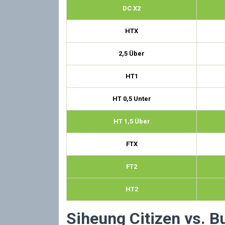
DC X2
HTX
2,5 Über
HT1
HT 0,5 Unter
HT 1,5 Über
FTX
FT2
HT2
Siheung Citizen vs. B