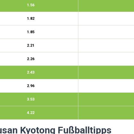
1.56
1.82
1.85
2.21
2.26
2.43
2.96
3.53
4.22
usan Kyotong Fußballtipps