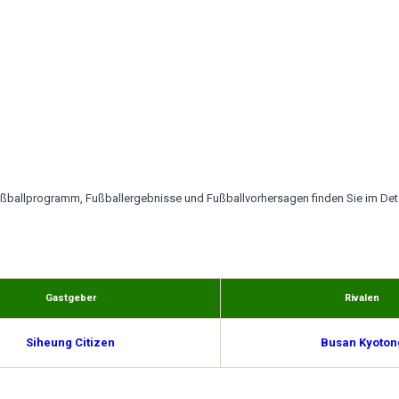
ßballprogramm, Fußballergebnisse und Fußballvorhersagen finden Sie im Detai
Gastgeber
Rivalen
Siheung Citizen
Busan Kyoton