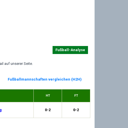
Fußball-Analyse
l auf unserer Seite.
Fußballmannschaften vergleichen (H2H)
HT
FT
g
0-2
0-2