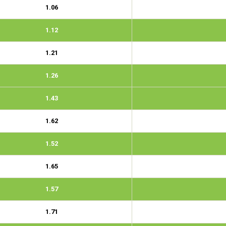
1.06
1.12
1.21
1.26
1.43
1.62
1.52
1.65
1.57
1.71