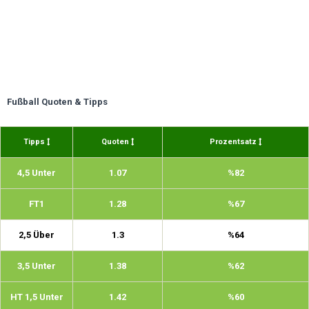
Fußball Quoten & Tipps
Tipps
Quoten
Prozentsatz
4,5 Unter
1.07
%82
FT1
1.28
%67
2,5 Über
1.3
%64
3,5 Unter
1.38
%62
HT 1,5 Unter
1.42
%60