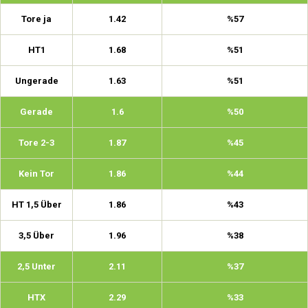
Tore ja
1.42
%57
HT1
1.68
%51
Ungerade
1.63
%51
Gerade
1.6
%50
Tore 2-3
1.87
%45
Kein Tor
1.86
%44
HT 1,5 Über
1.86
%43
3,5 Über
1.96
%38
2,5 Unter
2.11
%37
HTX
2.29
%33