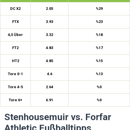
DC X2
2.05
%29
FTX
3.93
%23
4,5 Über
3.32
%18
FT2
4.83
%17
HT2
4.85
%15
Tore 0-1
4.6
%13
Tore 4-5
2.64
%0
Tore 6+
6.91
%0
Stenhousemuir vs. Forfar
Athletic Fußballtipps