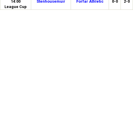
14:00
Stenhousemuir
Forfar Athletic
0-0
2-0
League Cup