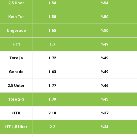
2,5 Über
1.54
%54
Kein Tor
1.58
%50
Ungerade
1.65
%50
HT1
1.7
%49
Tore ja
1.72
%49
Gerade
1.63
%49
2,5 Unter
1.77
%46
Tore 2-3
1.79
%45
HTX
2.18
%37
HT 1,5 Über
2.2
%34