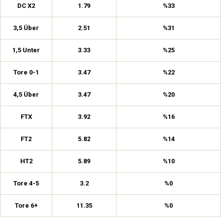
DC X2
1.79
%33
3,5 Über
2.51
%31
1,5 Unter
3.33
%25
Tore 0-1
3.47
%22
4,5 Über
3.47
%20
FTX
3.92
%16
FT2
5.82
%14
HT2
5.89
%10
Tore 4-5
3.2
%0
Tore 6+
11.35
%0