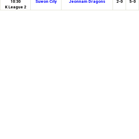
10:30
Suwon City
Jeonnam Dragons
2-0
5-0
K League 2