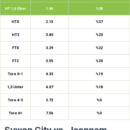
HT 1,5 Über
1.94
%38
HTX
2.15
%37
HT2
3.83
%23
FTX
3.29
%22
FT2
3.55
%20
Tore 0-1
4.33
%19
1,5 Unter
4.07
%18
Tore 4-5
2.72
%0
Tore 6+
7.56
%0