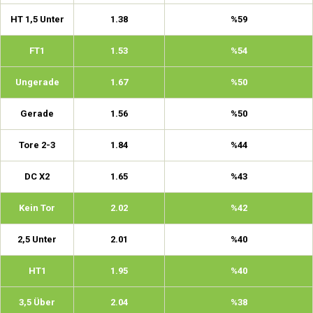
HT 1,5 Unter
1.38
%59
FT1
1.53
%54
Ungerade
1.67
%50
Gerade
1.56
%50
Tore 2-3
1.84
%44
DC X2
1.65
%43
Kein Tor
2.02
%42
2,5 Unter
2.01
%40
HT1
1.95
%40
3,5 Über
2.04
%38