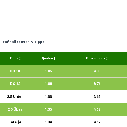
Fußball Quoten & Tipps
Tipps
Quoten
Prozentsatz
DC 1X
1.05
%83
DC 12
1.08
%76
3,5 Unter
1.33
%65
2,5 Über
1.35
%62
Tore ja
1.34
%62