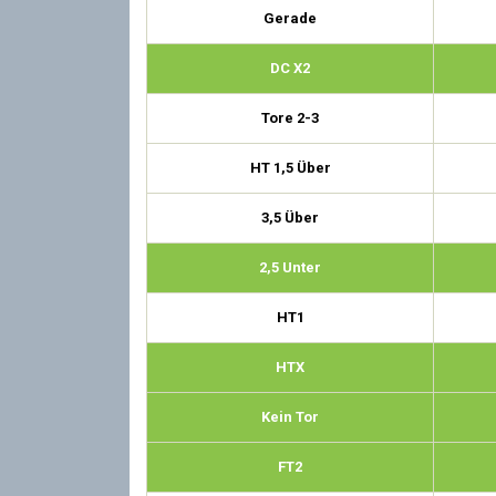
Gerade
DC X2
Tore 2-3
HT 1,5 Über
3,5 Über
2,5 Unter
HT1
HTX
Kein Tor
FT2