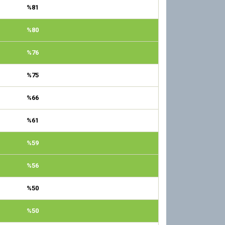
%81
%80
%76
%75
%66
%61
%59
%56
%50
%50