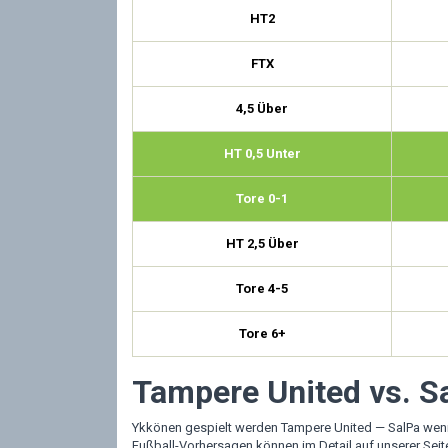
HT2
FTX
4,5 Über
HT 0,5 Unter
Tore 0-1
HT 2,5 Über
Tore 4-5
Tore 6+
Tampere United vs. S
Ykkönen gespielt werden Tampere United — SalPa wenn
Fußball-Vorhersagen können im Detail auf unserer Sei