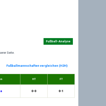
Fußball-Analyse
erer Seite.
Fußballmannschaften vergleichen (H2H)
en
HT
FT
Pa
0-0
0-1