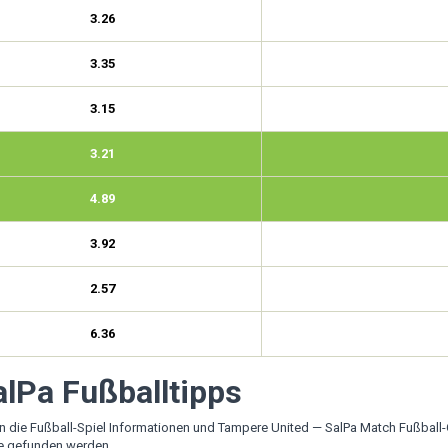
3.26
3.35
3.15
3.21
4.89
3.92
2.57
6.36
alPa Fußballtipps
 die Fußball-Spiel Informationen und Tampere United — SalPa Match Fußball
te gefunden werden.