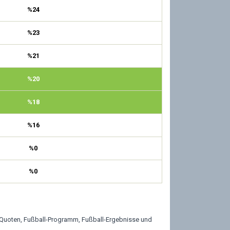
%24
%23
%21
%20
%18
%16
%0
%0
-Quoten, Fußball-Programm, Fußball-Ergebnisse und