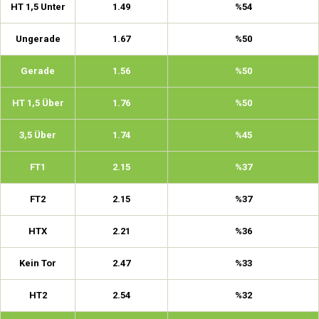
HT 1,5 Unter
1.49
%54
Ungerade
1.67
%50
Gerade
1.56
%50
HT 1,5 Über
1.76
%50
3,5 Über
1.74
%45
FT1
2.15
%37
FT2
2.15
%37
HTX
2.21
%36
Kein Tor
2.47
%33
HT2
2.54
%32