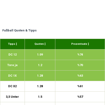
Fußball Quoten & Tipps
Tipps
Quoten
Prozentsatz
DC 12
1.09
%74
Tore ja
1.2
%70
DC 1X
1.28
%63
DC X2
1.28
%61
3,5 Unter
1.5
%57