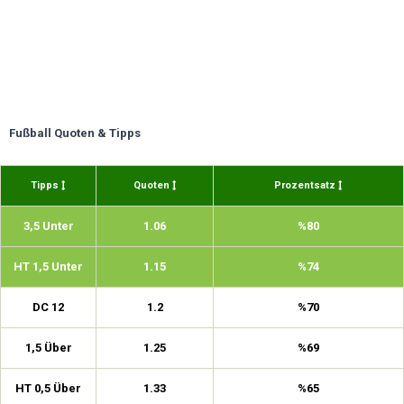
Fußball Quoten & Tipps
Tipps
Quoten
Prozentsatz
3,5 Unter
1.06
%80
HT 1,5 Unter
1.15
%74
DC 12
1.2
%70
1,5 Über
1.25
%69
HT 0,5 Über
1.33
%65