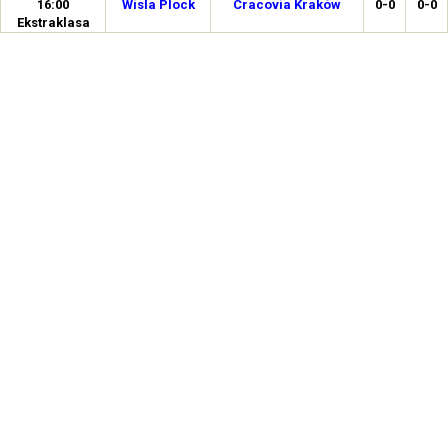
16:00
Wisla Plock
Cracovia Kraków
0-0
0-0
Ekstraklasa