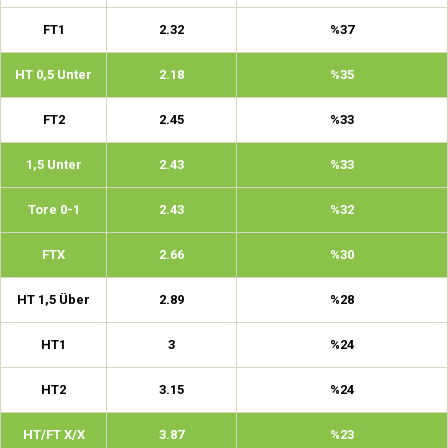
FT1
2.32
%37
HT 0,5 Unter
2.18
%35
FT2
2.45
%33
1,5 Unter
2.43
%33
Tore 0-1
2.43
%32
FTX
2.66
%30
HT 1,5 Über
2.89
%28
HT1
3
%24
HT2
3.15
%24
HT/FT X/X
3.87
%23