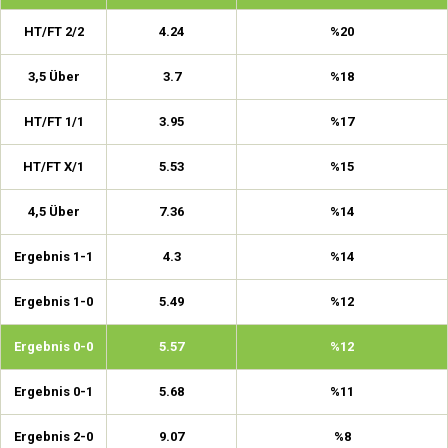
HT/FT 2/2
4.24
%20
3,5 Über
3.7
%18
HT/FT 1/1
3.95
%17
HT/FT X/1
5.53
%15
4,5 Über
7.36
%14
Ergebnis 1-1
4.3
%14
Ergebnis 1-0
5.49
%12
Ergebnis 0-0
5.57
%12
Ergebnis 0-1
5.68
%11
Ergebnis 2-0
9.07
%8