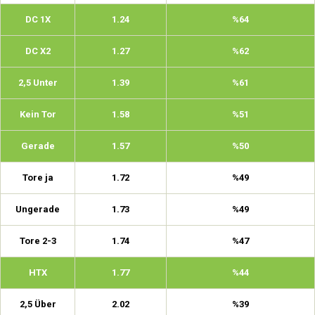
DC 1X
1.24
%64
DC X2
1.27
%62
2,5 Unter
1.39
%61
Kein Tor
1.58
%51
Gerade
1.57
%50
Tore ja
1.72
%49
Ungerade
1.73
%49
Tore 2-3
1.74
%47
HTX
1.77
%44
2,5 Über
2.02
%39