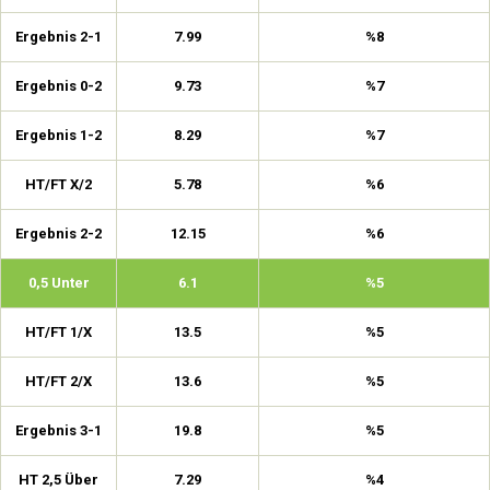
Ergebnis 2-1
7.99
%8
Ergebnis 0-2
9.73
%7
Ergebnis 1-2
8.29
%7
HT/FT X/2
5.78
%6
Ergebnis 2-2
12.15
%6
0,5 Unter
6.1
%5
HT/FT 1/X
13.5
%5
HT/FT 2/X
13.6
%5
Ergebnis 3-1
19.8
%5
HT 2,5 Über
7.29
%4