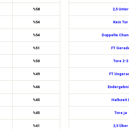
%58
2,5 Unter
%54
Kein Tor
%54
Doppelte Chan
%51
FT Gerad
%50
Tore 2-3
%49
FT Ungera
%46
Endergebni
%45
Halbzeit 
%45
Tore ja
%41
2,5 Über