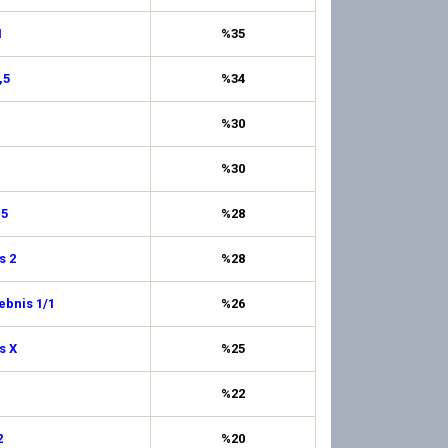
1
%35
,5
%34
%30
%30
,5
%28
s 2
%28
ebnis 1/1
%26
s X
%25
%22
2
%20