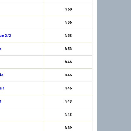
%60
%56
ce X/2
%53
e
%53
%46
de
%46
s 1
%46
X
%43
%43
%39