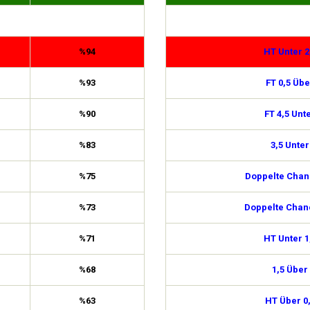
%94
HT Unter 2
%93
FT 0,5 Übe
%90
FT 4,5 Unt
%83
3,5 Unter
%75
Doppelte Chan
%73
Doppelte Chan
%71
HT Unter 1
%68
1,5 Über
%63
HT Über 0