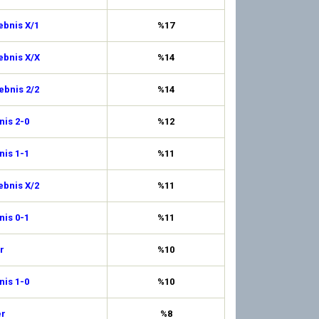
ebnis X/1
%17
ebnis X/X
%14
ebnis 2/2
%14
is 2-0
%12
is 1-1
%11
ebnis X/2
%11
is 0-1
%11
r
%10
is 1-0
%10
er
%8