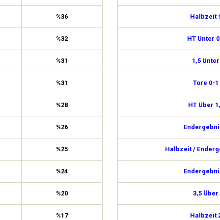
%36
Halbzeit 
%32
HT Unter 0
%31
1,5 Unter
%31
Tore 0-1
%28
HT Über 1
%26
Endergebni
%25
Halbzeit / Enderg
%24
Endergebni
%20
3,5 Über
%17
Halbzeit 