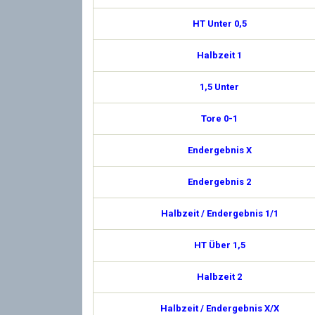
HT Unter 0,5
Halbzeit 1
1,5 Unter
Tore 0-1
Endergebnis X
Endergebnis 2
Halbzeit / Endergebnis 1/1
HT Über 1,5
Halbzeit 2
Halbzeit / Endergebnis X/X