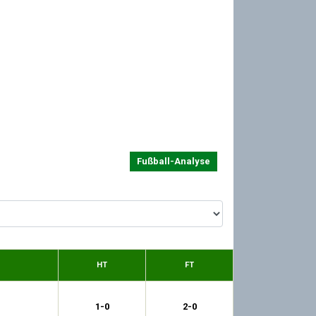
Fußball-Analyse
HT
FT
1-0
2-0