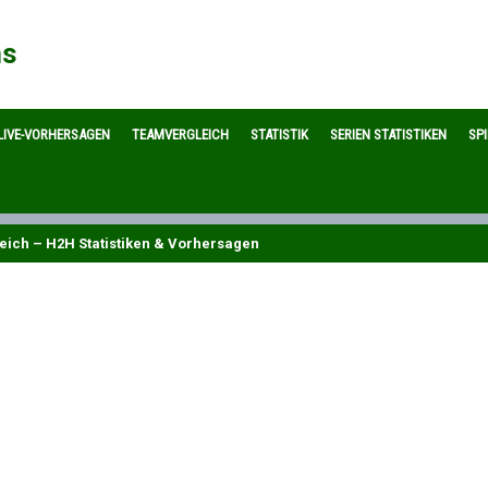
ns
LIVE-VORHERSAGEN
TEAMVERGLEICH
STATISTIK
SERIEN STATISTIKEN
SP
eich – H2H Statistiken & Vorhersagen