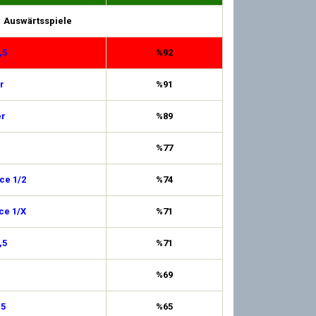
Auswärtsspiele
,5
%92
r
%91
er
%89
%77
ce 1/2
%74
ce 1/X
%71
,5
%71
%69
,5
%65