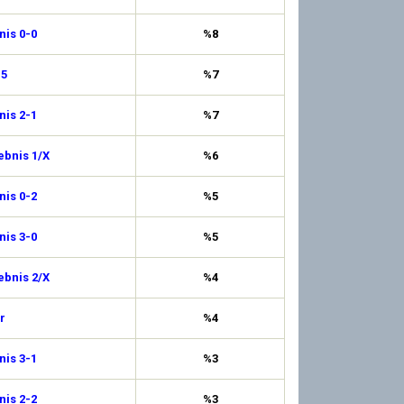
is 0-0
%8
,5
%7
is 2-1
%7
ebnis 1/X
%6
is 0-2
%5
is 3-0
%5
ebnis 2/X
%4
r
%4
is 3-1
%3
is 2-2
%3