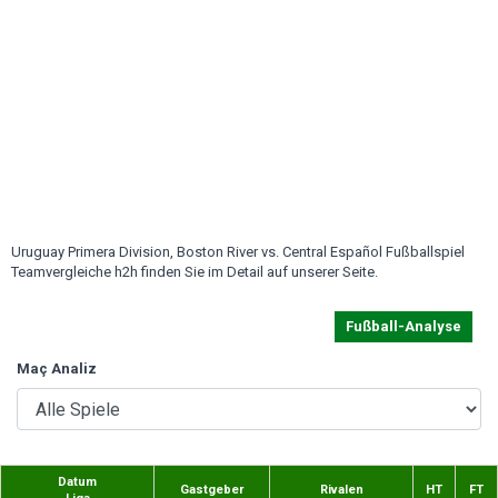
Uruguay Primera Division, Boston River vs. Central Español Fußballspiel
Teamvergleiche h2h finden Sie im Detail auf unserer Seite.
Fußball-Analyse
Maç Analiz
Datum
Gastgeber
Rivalen
HT
FT