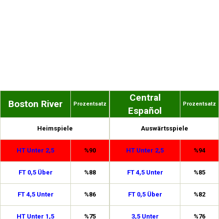
Central
Boston River
Prozentsatz
Prozentsatz
Español
Heimspiele
Auswärtsspiele
HT Unter 2,5
%90
HT Unter 2,5
%94
FT 0,5 Über
%88
FT 4,5 Unter
%85
FT 4,5 Unter
%86
FT 0,5 Über
%82
HT Unter 1,5
%75
3,5 Unter
%76