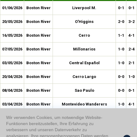
01/06/2026
Boston River
Liverpool M.
0-1
0-1
20/05/2026
Boston River
O'Higgins
2-0
3-2
16/05/2026
Boston River
Cerro
1-1
4-1
07/05/2026
Boston River
Millonarios
1-0
2-4
03/05/2026
Boston River
Central Español
1-0
2-1
20/04/2026
Boston River
Cerro Largo
0-0
1-0
08/04/2026
Boston River
Sao Paulo
0-0
0-1
03/04/2026
Boston River
Montevideo Wanderers
1-0
4-1
Wir verwenden Cookies, um notwendige Website-
25/03/2026
Boston River
CA Penarol
0-1
0-2
Funktionen bereitzustellen, Ihre Erfahrung zu
verbessern und unseren Datenverkehr zu
14/03/2026
Boston River
Racing Club de Montevideo
0-0
0-1
analysieren. Ihre personenbezogenen Daten werden