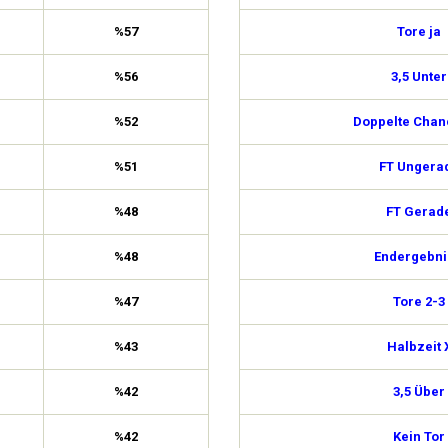
%57
Tore ja
%56
3,5 Unter
%52
Doppelte Chan
%51
FT Ungera
%48
FT Gerad
%48
Endergebni
%47
Tore 2-3
%43
Halbzeit 
%42
3,5 Über
%42
Kein Tor