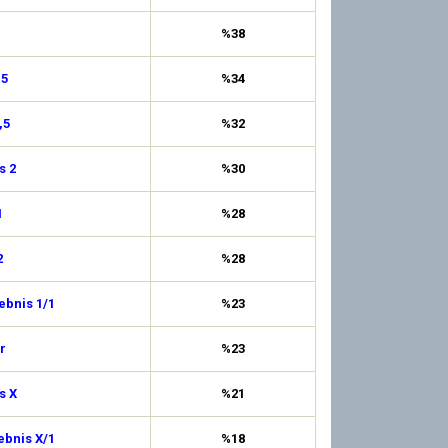
%38
,5
%34
,5
%32
s 2
%30
1
%28
2
%28
ebnis 1/1
%23
r
%23
s X
%21
ebnis X/1
%18