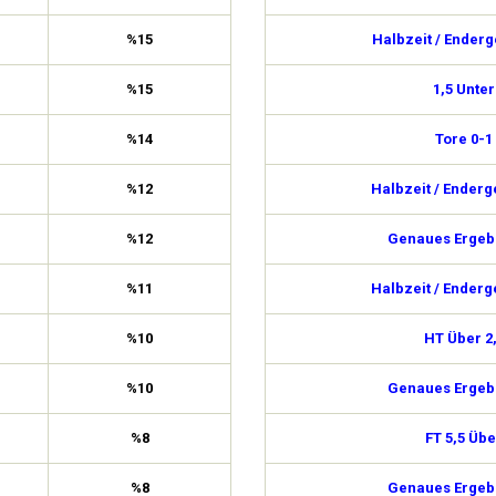
%15
Halbzeit / Enderg
%15
1,5 Unter
%14
Tore 0-1
%12
Halbzeit / Enderg
%12
Genaues Ergebn
%11
Halbzeit / Enderg
%10
HT Über 2
%10
Genaues Ergebn
%8
FT 5,5 Übe
%8
Genaues Ergebn