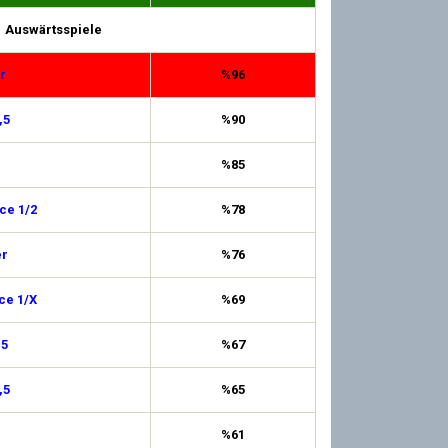
Auswärtsspiele
r
%96
,5
%90
%85
ce 1/2
%78
er
%76
ce 1/X
%69
,5
%67
,5
%65
%61