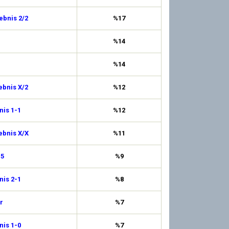
ebnis 2/2
%17
%14
%14
ebnis X/2
%12
is 1-1
%12
ebnis X/X
%11
,5
%9
is 2-1
%8
r
%7
is 1-0
%7