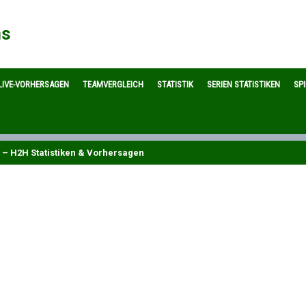
ns
LIVE-VORHERSAGEN
TEAMVERGLEICH
STATISTIK
SERIEN STATISTIKEN
SP
 – H2H Statistiken & Vorhersagen