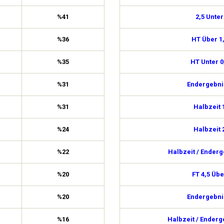
%41
2,5 Unter
%36
HT Über 1
%35
HT Unter 0
%31
Endergebni
%31
Halbzeit 
%24
Halbzeit 
%22
Halbzeit / Enderg
%20
FT 4,5 Übe
%20
Endergebni
%16
Halbzeit / Enderg