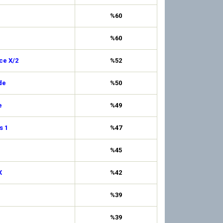
%60
%60
ce X/2
%52
de
%50
e
%49
s 1
%47
%45
X
%42
%39
%39