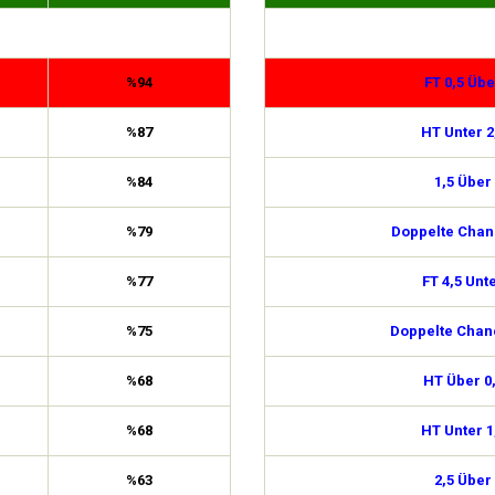
%94
FT 0,5 Übe
%87
HT Unter 2
%84
1,5 Über
%79
Doppelte Chan
%77
FT 4,5 Unt
%75
Doppelte Chan
%68
HT Über 0
%68
HT Unter 1
%63
2,5 Über