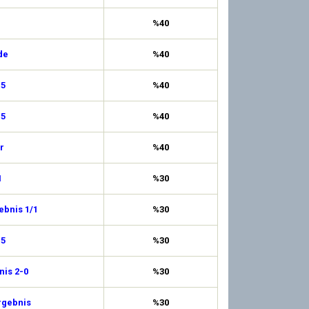
%40
de
%40
,5
%40
,5
%40
r
%40
1
%30
ebnis 1/1
%30
,5
%30
is 2-0
%30
rgebnis
%30