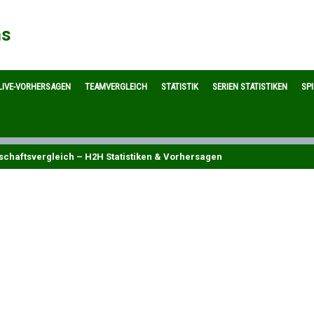
ns
LIVE-VORHERSAGEN
TEAMVERGLEICH
STATISTIK
SERIEN STATISTIKEN
SP
schaftsvergleich – H2H Statistiken & Vorhersagen