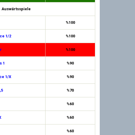
Auswärtsspiele
%100
ce 1/2
%100
r
%100
s 1
%90
ce 1/X
%90
,5
%70
%60
X
%60
%60