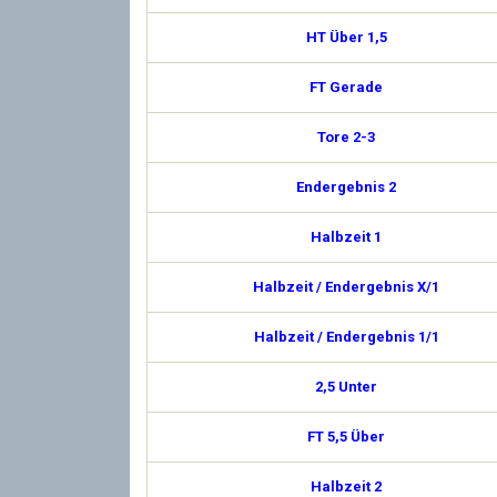
HT Über 1,5
FT Gerade
Tore 2-3
Endergebnis 2
Halbzeit 1
Halbzeit / Endergebnis X/1
Halbzeit / Endergebnis 1/1
2,5 Unter
FT 5,5 Über
Halbzeit 2