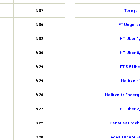
%37
Tore ja
%36
FT Ungera
%32
HT Über 1
%30
HT Über 0
%29
FT 5,5 Übe
%29
Halbzeit 
%26
Halbzeit / Enderg
%22
HT Über 2
%22
Genaues Ergebn
%20
Jedes andere E