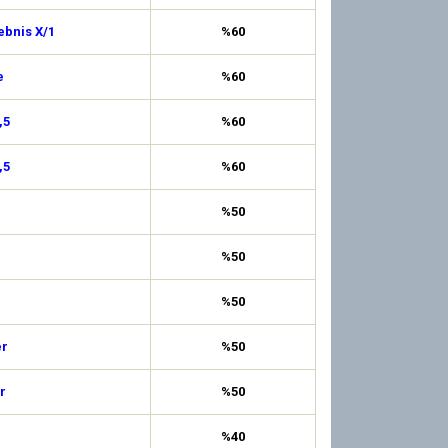
ebnis X/1
%60
e
%60
,5
%60
,5
%60
%50
%50
%50
er
%50
r
%50
%40