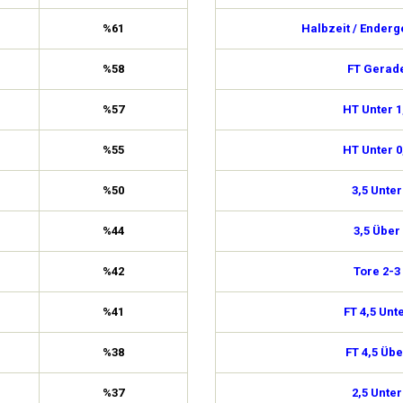
%61
Halbzeit / Enderg
%58
FT Gerad
%57
HT Unter 1
%55
HT Unter 0
%50
3,5 Unter
%44
3,5 Über
%42
Tore 2-3
%41
FT 4,5 Unt
%38
FT 4,5 Übe
%37
2,5 Unter