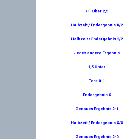
HT Über 2,5
Halbzeit / Endergebnis X/2
Halbzeit / Endergebnis 2/2
Jedes andere Ergebnis
1,5 Unter
Tore 0-1
Endergebnis X
Genaues Ergebnis 2-1
Halbzeit / Endergebnis X/X
Genaues Ergebnis 2-0