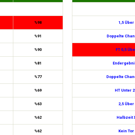
%98
1,5 Über
%91
Doppelte Chan
%90
FT 0,5 Übe
%81
Endergebni
%77
Doppelte Chan
%69
HT Unter 2
%63
2,5 Über
%62
Halbzeit 
%62
Kein Tor