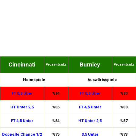
Cincinnati
Burnley
Prozentsatz
Prozentsatz
Heimspiele
Auswärtsspiele
FT 0,5 Über
%94
FT 0,5 Über
%90
HT Unter 2,5
%85
FT 4,5 Unter
%88
FT 4,5 Unter
%84
HT Unter 2,5
%87
Doppelte Chance 1/2
%75
3,5 Unter
%73