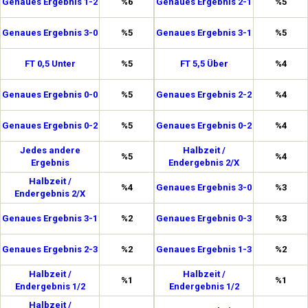
Genaues Ergebnis 1-2
%6
Genaues Ergebnis 2-1
%5
Genaues Ergebnis 3-0
%5
Genaues Ergebnis 3-1
%5
FT 0,5 Unter
%5
FT 5,5 Über
%4
Genaues Ergebnis 0-0
%5
Genaues Ergebnis 2-2
%4
Genaues Ergebnis 0-2
%5
Genaues Ergebnis 0-2
%4
Jedes andere
Halbzeit /
%5
%4
Ergebnis
Endergebnis 2/X
Halbzeit /
%4
Genaues Ergebnis 3-0
%3
Endergebnis 2/X
Genaues Ergebnis 3-1
%2
Genaues Ergebnis 0-3
%3
Genaues Ergebnis 2-3
%2
Genaues Ergebnis 1-3
%2
Halbzeit /
Halbzeit /
%1
%1
Endergebnis 1/2
Endergebnis 1/2
Halbzeit /