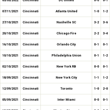
05/03/2022
Cincinnati
DC United
0-0
0-1
07/11/2021
Cincinnati
Atlanta United
1-0
1-2
27/10/2021
Cincinnati
Nashville SC
3-2
3-6
20/10/2021
Cincinnati
Chicago Fire
2-2
3-4
16/10/2021
Cincinnati
Orlando City
0-1
0-1
10/10/2021
Cincinnati
Philadelphia Union
0-1
1-2
02/10/2021
Cincinnati
New York RB
0-0
0-1
18/09/2021
Cincinnati
New York City
1-1
1-2
12/09/2021
Cincinnati
Toronto
1-0
2-0
05/09/2021
Cincinnati
Inter Miami
0-0
0-1