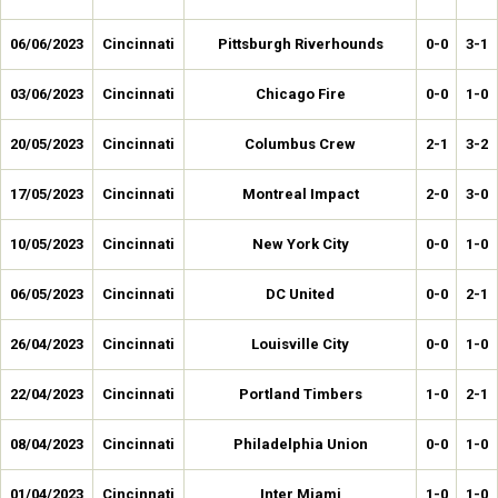
06/06/2023
Cincinnati
Pittsburgh Riverhounds
0-0
3-1
03/06/2023
Cincinnati
Chicago Fire
0-0
1-0
20/05/2023
Cincinnati
Columbus Crew
2-1
3-2
17/05/2023
Cincinnati
Montreal Impact
2-0
3-0
10/05/2023
Cincinnati
New York City
0-0
1-0
06/05/2023
Cincinnati
DC United
0-0
2-1
26/04/2023
Cincinnati
Louisville City
0-0
1-0
22/04/2023
Cincinnati
Portland Timbers
1-0
2-1
08/04/2023
Cincinnati
Philadelphia Union
0-0
1-0
01/04/2023
Cincinnati
Inter Miami
1-0
1-0