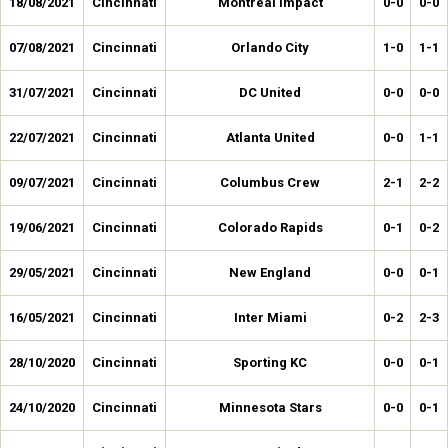
18/08/2021
Cincinnati
Montreal Impact
0-0
0-0
07/08/2021
Cincinnati
Orlando City
1-0
1-1
31/07/2021
Cincinnati
DC United
0-0
0-0
22/07/2021
Cincinnati
Atlanta United
0-0
1-1
09/07/2021
Cincinnati
Columbus Crew
2-1
2-2
19/06/2021
Cincinnati
Colorado Rapids
0-1
0-2
29/05/2021
Cincinnati
New England
0-0
0-1
16/05/2021
Cincinnati
Inter Miami
0-2
2-3
28/10/2020
Cincinnati
Sporting KC
0-0
0-1
24/10/2020
Cincinnati
Minnesota Stars
0-0
0-1