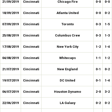
21/09/2019
Cincinnati
Chicago Fire
0-0
0-0
18/09/2019
Cincinnati
Atlanta United
0-0
0-2
07/09/2019
Cincinnati
Toronto
0-3
1-5
25/08/2019
Cincinnati
Columbus Crew
0-3
1-3
17/08/2019
Cincinnati
New York City
1-2
1-4
04/08/2019
Cincinnati
Whitecaps
1-1
1-2
21/07/2019
Cincinnati
New England
0-1
0-2
19/07/2019
Cincinnati
DC United
0-1
1-4
06/07/2019
Cincinnati
Houston Dynamo
2-0
3-2
22/06/2019
Cincinnati
LA Galaxy
0-2
0-2