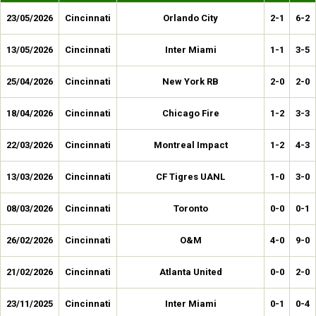
23/05/2026
Cincinnati
Orlando City
2-1
6-2
13/05/2026
Cincinnati
Inter Miami
1-1
3-5
25/04/2026
Cincinnati
New York RB
2-0
2-0
18/04/2026
Cincinnati
Chicago Fire
1-2
3-3
22/03/2026
Cincinnati
Montreal Impact
1-2
4-3
13/03/2026
Cincinnati
CF Tigres UANL
1-0
3-0
08/03/2026
Cincinnati
Toronto
0-0
0-1
26/02/2026
Cincinnati
O&M
4-0
9-0
21/02/2026
Cincinnati
Atlanta United
0-0
2-0
23/11/2025
Cincinnati
Inter Miami
0-1
0-4