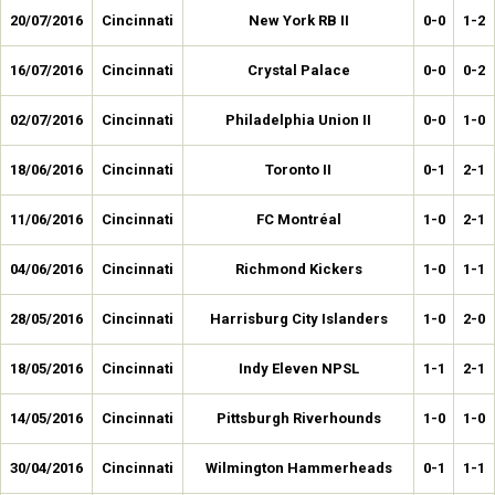
20/07/2016
Cincinnati
New York RB II
0-0
1-2
16/07/2016
Cincinnati
Crystal Palace
0-0
0-2
02/07/2016
Cincinnati
Philadelphia Union II
0-0
1-0
18/06/2016
Cincinnati
Toronto II
0-1
2-1
11/06/2016
Cincinnati
FC Montréal
1-0
2-1
04/06/2016
Cincinnati
Richmond Kickers
1-0
1-1
28/05/2016
Cincinnati
Harrisburg City Islanders
1-0
2-0
18/05/2016
Cincinnati
Indy Eleven NPSL
1-1
2-1
14/05/2016
Cincinnati
Pittsburgh Riverhounds
1-0
1-0
30/04/2016
Cincinnati
Wilmington Hammerheads
0-1
1-1