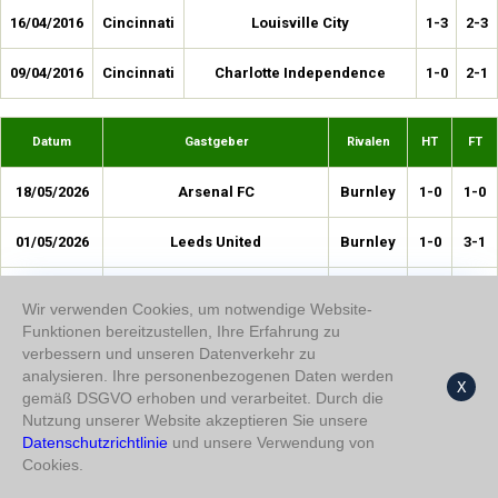
16/04/2016
Cincinnati
Louisville City
1-3
2-3
09/04/2016
Cincinnati
Charlotte Independence
1-0
2-1
Datum
Gastgeber
Rivalen
HT
FT
18/05/2026
Arsenal FC
Burnley
1-0
1-0
01/05/2026
Leeds United
Burnley
1-0
3-1
19/04/2026
Nottingham Forest FC
Burnley
0-1
4-1
Wir verwenden Cookies, um notwendige Website-
Funktionen bereitzustellen, Ihre Erfahrung zu
21/03/2026
Fulham
Burnley
0-0
3-1
verbessern und unseren Datenverkehr zu
analysieren. Ihre personenbezogenen Daten werden
X
03/03/2026
Everton
Burnley
1-0
2-0
gemäß DSGVO erhoben und verarbeitet. Durch die
Nutzung unserer Website akzeptieren Sie unsere
21/02/2026
Datenschutzrichtlinie
und unsere Verwendung von
Chelsea
Burnley
1-0
1-1
Cookies.
11/02/2026
Crystal Palace
Burnley
2-3
2-3