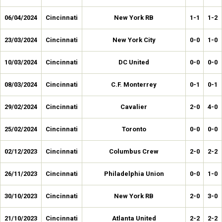
06/04/2024
Cincinnati
New York RB
1-1
1-2
23/03/2024
Cincinnati
New York City
0-0
1-0
10/03/2024
Cincinnati
DC United
0-0
0-0
08/03/2024
Cincinnati
C.F. Monterrey
0-1
0-1
29/02/2024
Cincinnati
Cavalier
2-0
4-0
25/02/2024
Cincinnati
Toronto
0-0
0-0
02/12/2023
Cincinnati
Columbus Crew
2-0
2-2
26/11/2023
Cincinnati
Philadelphia Union
0-0
1-0
30/10/2023
Cincinnati
New York RB
2-0
3-0
21/10/2023
Cincinnati
Atlanta United
2-2
2-2