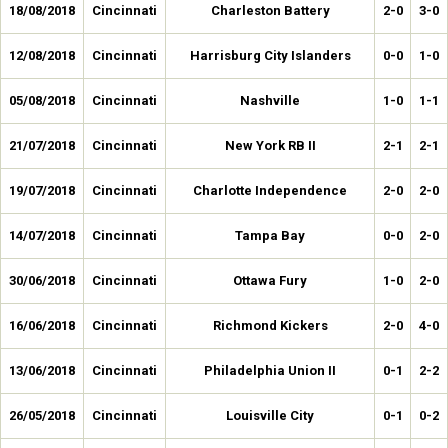
18/08/2018
Cincinnati
Charleston Battery
2-0
3-0
12/08/2018
Cincinnati
Harrisburg City Islanders
0-0
1-0
05/08/2018
Cincinnati
Nashville
1-0
1-1
21/07/2018
Cincinnati
New York RB II
2-1
2-1
19/07/2018
Cincinnati
Charlotte Independence
2-0
2-0
14/07/2018
Cincinnati
Tampa Bay
0-0
2-0
30/06/2018
Cincinnati
Ottawa Fury
1-0
2-0
16/06/2018
Cincinnati
Richmond Kickers
2-0
4-0
13/06/2018
Cincinnati
Philadelphia Union II
0-1
2-2
26/05/2018
Cincinnati
Louisville City
0-1
0-2