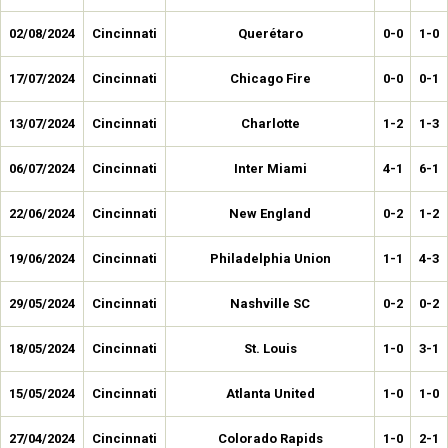
02/08/2024
Cincinnati
Querétaro
0-0
1-0
17/07/2024
Cincinnati
Chicago Fire
0-0
0-1
13/07/2024
Cincinnati
Charlotte
1-2
1-3
06/07/2024
Cincinnati
Inter Miami
4-1
6-1
22/06/2024
Cincinnati
New England
0-2
1-2
19/06/2024
Cincinnati
Philadelphia Union
1-1
4-3
29/05/2024
Cincinnati
Nashville SC
0-2
0-2
18/05/2024
Cincinnati
St. Louis
1-0
3-1
15/05/2024
Cincinnati
Atlanta United
1-0
1-0
27/04/2024
Cincinnati
Colorado Rapids
1-0
2-1