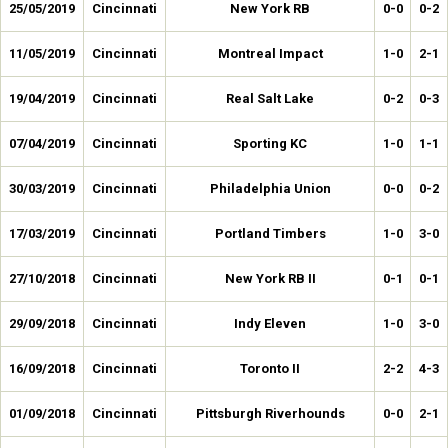
25/05/2019
Cincinnati
New York RB
0-0
0-2
11/05/2019
Cincinnati
Montreal Impact
1-0
2-1
19/04/2019
Cincinnati
Real Salt Lake
0-2
0-3
07/04/2019
Cincinnati
Sporting KC
1-0
1-1
30/03/2019
Cincinnati
Philadelphia Union
0-0
0-2
17/03/2019
Cincinnati
Portland Timbers
1-0
3-0
27/10/2018
Cincinnati
New York RB II
0-1
0-1
29/09/2018
Cincinnati
Indy Eleven
1-0
3-0
16/09/2018
Cincinnati
Toronto II
2-2
4-3
01/09/2018
Cincinnati
Pittsburgh Riverhounds
0-0
2-1