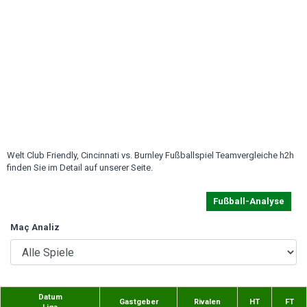
Welt Club Friendly, Cincinnati vs. Burnley Fußballspiel Teamvergleiche h2h
finden Sie im Detail auf unserer Seite.
Fußball-Analyse
Maç Analiz
Datum
Gastgeber
Rivalen
HT
FT