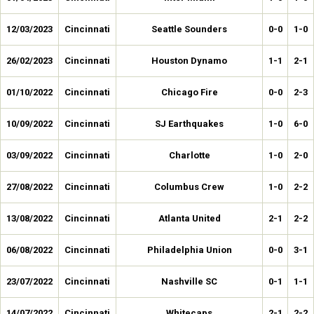
12/03/2023
Cincinnati
Seattle Sounders
0-0
1-0
26/02/2023
Cincinnati
Houston Dynamo
1-1
2-1
01/10/2022
Cincinnati
Chicago Fire
0-0
2-3
10/09/2022
Cincinnati
SJ Earthquakes
1-0
6-0
03/09/2022
Cincinnati
Charlotte
1-0
2-0
27/08/2022
Cincinnati
Columbus Crew
1-0
2-2
13/08/2022
Cincinnati
Atlanta United
2-1
2-2
06/08/2022
Cincinnati
Philadelphia Union
0-0
3-1
23/07/2022
Cincinnati
Nashville SC
0-1
1-1
14/07/2022
Cincinnati
Whitecaps
2-1
2-2