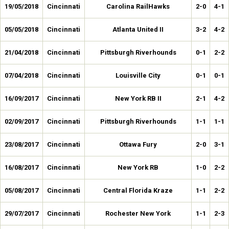
19/05/2018
Cincinnati
Carolina RailHawks
2-0
4-1
05/05/2018
Cincinnati
Atlanta United II
3-2
4-2
21/04/2018
Cincinnati
Pittsburgh Riverhounds
0-1
2-2
07/04/2018
Cincinnati
Louisville City
0-1
0-1
16/09/2017
Cincinnati
New York RB II
2-1
4-2
02/09/2017
Cincinnati
Pittsburgh Riverhounds
1-1
1-1
23/08/2017
Cincinnati
Ottawa Fury
2-0
3-1
16/08/2017
Cincinnati
New York RB
1-0
2-2
05/08/2017
Cincinnati
Central Florida Kraze
1-1
2-2
29/07/2017
Cincinnati
Rochester New York
1-1
2-3