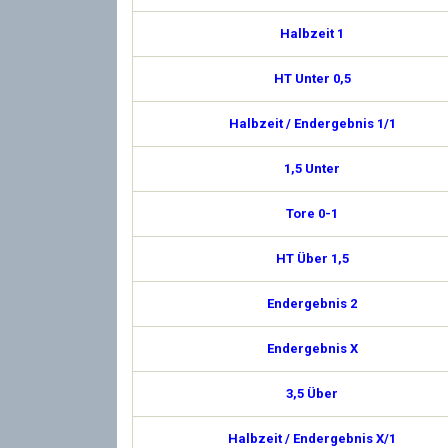
Halbzeit 1
HT Unter 0,5
Halbzeit / Endergebnis 1/1
1,5 Unter
Tore 0-1
HT Über 1,5
Endergebnis 2
Endergebnis X
3,5 Über
Halbzeit / Endergebnis X/1