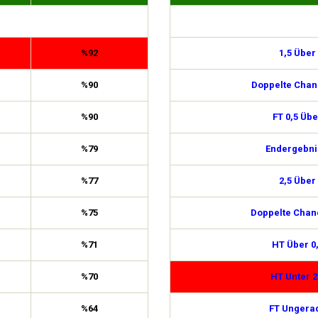
%92
1,5 Über
%90
Doppelte Chan
%90
FT 0,5 Übe
%79
Endergebni
%77
2,5 Über
%75
Doppelte Chan
%71
HT Über 0
%70
HT Unter 2
%64
FT Ungera