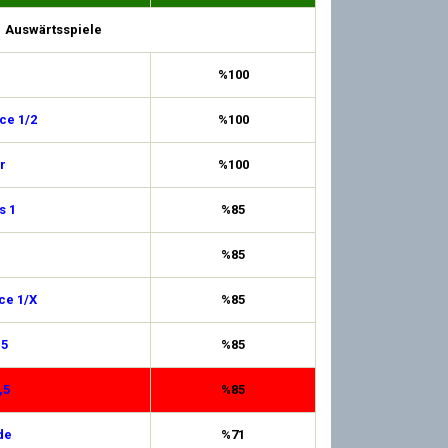
Auswärtsspiele
%100
ce 1/2
%100
r
%100
s 1
%85
%85
ce 1/X
%85
,5
%85
,5
%85
de
%71