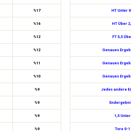
%17
HT Unter 0
%16
HT Über 2
%12
FT 5,5 Übe
%12
Genaues Ergebn
%11
Genaues Ergebn
%10
Genaues Ergebn
%9
Jedes andere E
%9
Endergebni
%9
1,5 Unter
%9
Tore 0-1