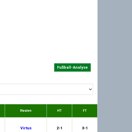
Fußball-Analyse
Rivalen
HT
FT
Virtus
2-1
3-1