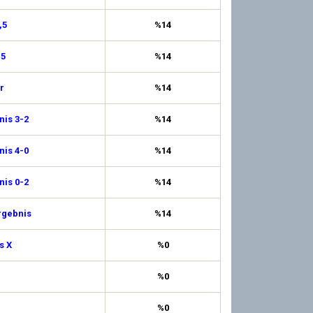
,5
%14
,5
%14
r
%14
is 3-2
%14
is 4-0
%14
is 0-2
%14
rgebnis
%14
s X
%0
%0
%0