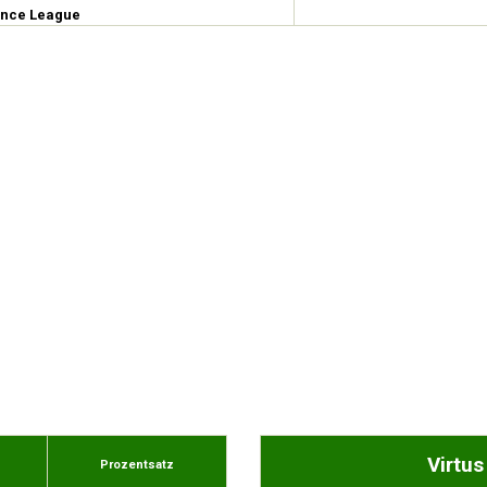
ence League
Virtus
Prozentsatz