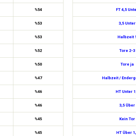
%54
FT 4,5 Unt
%53
3,5 Unter
%53
Halbzeit 
%52
Tore 2-3
%50
Tore ja
%47
Halbzeit / Enderg
%46
HT Unter 1
%46
3,5 Über
%45
Kein Tor
%45
HT Über 1