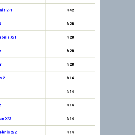
is 2-1
%42
X
%28
ebnis X/1
%28
e
%28
r
%28
s 2
%14
%14
2
%14
ce X/2
%14
ebnis 2/2
%14