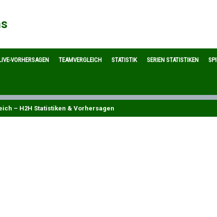
ns
LIVE-VORHERSAGEN
TEAMVERGLEICH
STATISTIK
SERIEN STATISTIKEN
SP
leich – H2H Statistiken & Vorhersagen