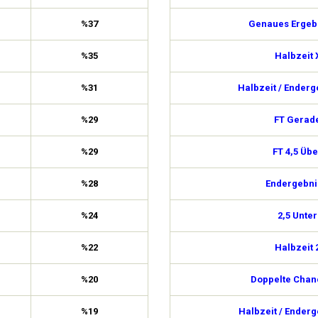
%37
Genaues Ergebn
%35
Halbzeit 
%31
Halbzeit / Enderg
%29
FT Gerad
%29
FT 4,5 Übe
%28
Endergebni
%24
2,5 Unter
%22
Halbzeit 
%20
Doppelte Chan
%19
Halbzeit / Enderg