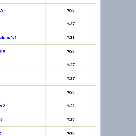
,5
%38
1
%37
ebnis 1/1
%31
s X
%28
%27
%27
%23
s 2
%22
,5
%20
2
%18