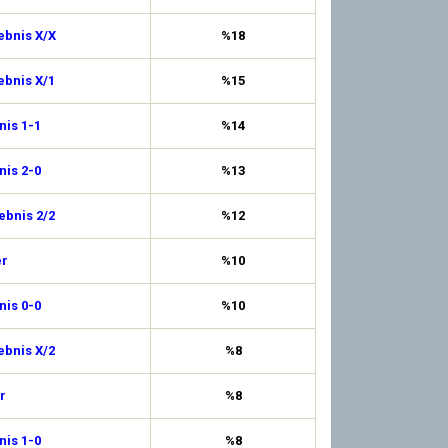
ebnis X/X
%18
ebnis X/1
%15
is 1-1
%14
is 2-0
%13
ebnis 2/2
%12
er
%10
is 0-0
%10
ebnis X/2
%8
r
%8
is 1-0
%8