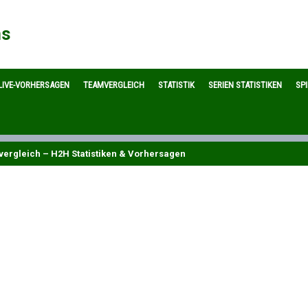
ns
LIVE-VORHERSAGEN
TEAMVERGLEICH
STATISTIK
SERIEN STATISTIKEN
SP
vergleich – H2H Statistiken & Vorhersagen