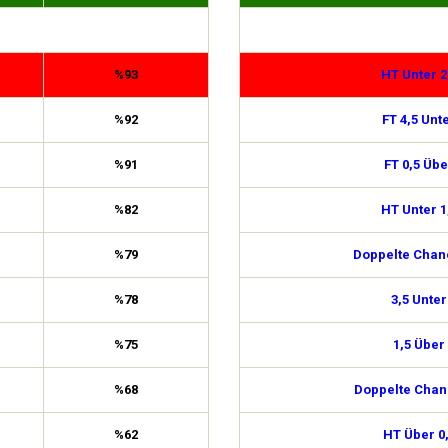
%93
HT Unter 2
%92
FT 4,5 Unt
%91
FT 0,5 Übe
%82
HT Unter 1
%79
Doppelte Chan
%78
3,5 Unter
%75
1,5 Über
%68
Doppelte Chan
%62
HT Über 0