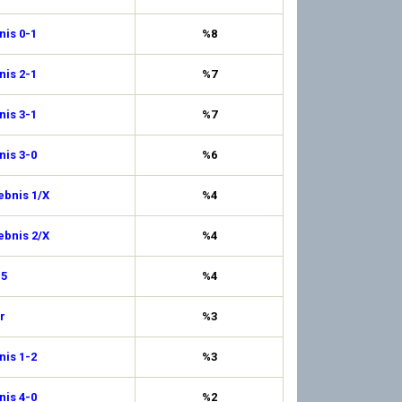
is 0-1
%8
is 2-1
%7
is 3-1
%7
is 3-0
%6
ebnis 1/X
%4
ebnis 2/X
%4
,5
%4
r
%3
is 1-2
%3
is 4-0
%2