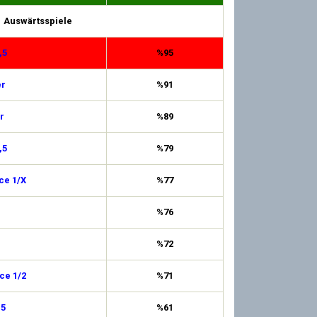
Auswärtsspiele
,5
%95
er
%91
r
%89
,5
%79
ce 1/X
%77
%76
%72
ce 1/2
%71
,5
%61