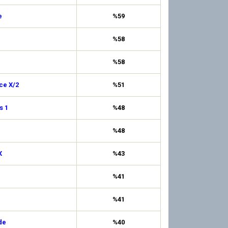
e
%59
%58
%58
ce X/2
%51
s 1
%48
%48
X
%43
%41
%41
de
%40