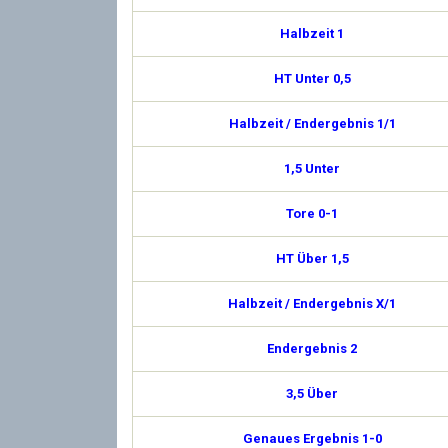
Halbzeit 1
HT Unter 0,5
Halbzeit / Endergebnis 1/1
1,5 Unter
Tore 0-1
HT Über 1,5
Halbzeit / Endergebnis X/1
Endergebnis 2
3,5 Über
Genaues Ergebnis 1-0