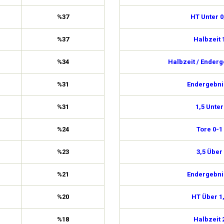
%37
HT Unter 0
%37
Halbzeit 
%34
Halbzeit / Enderg
%31
Endergebni
%31
1,5 Unter
%24
Tore 0-1
%23
3,5 Über
%21
Endergebni
%20
HT Über 1
%18
Halbzeit 