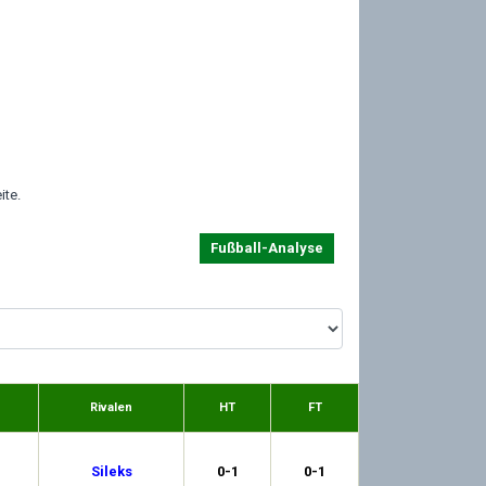
ite.
Fußball-Analyse
Rivalen
HT
FT
Sileks
0-1
0-1