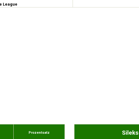
e League
Sileks
Prozentsatz