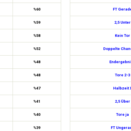
%60
FT Gerad
%59
2,5 Unter
%58
Kein Tor
%52
Doppelte Chan
%48
Endergebni
%48
Tore 2-3
%47
Halbzeit 
%41
2,5 Über
%40
Tore ja
%39
FT Ungera