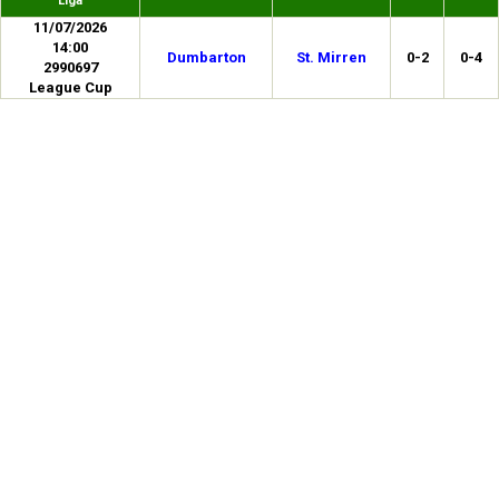
Liga
11/07/2026
14:00
Dumbarton
St. Mirren
0-2
0-4
2990697
League Cup