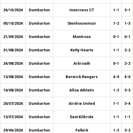
26/10/2024
Dumbarton
Inverness CT
1-1
3-1
05/10/2024
Dumbarton
Stenhousemuir
1-2
1-3
21/09/2024
Dumbarton
Montrose
0-1
0-1
31/08/2024
Dumbarton
Kelty Hearts
1-1
2-2
24/08/2024
Dumbarton
Arbroath
0-1
2-2
13/08/2024
Dumbarton
Berwick Rangers
4-0
4-0
10/08/2024
Dumbarton
Alloa Athletic
1-2
3-3
20/07/2024
Dumbarton
Airdrie United
1-1
3-4
13/07/2024
Dumbarton
East Kilbride
1-1
1-1
29/06/2024
Dumbarton
Falkirk
1-2
3-2