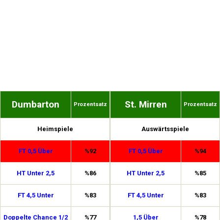
Dumbarton
St. Mirren
Prozentsatz
Prozentsatz
Heimspiele
Auswärtsspiele
FT 0,5 Über
%92
FT 0,5 Über
%94
HT Unter 2,5
%86
HT Unter 2,5
%85
FT 4,5 Unter
%83
FT 4,5 Unter
%83
Doppelte Chance 1/2
%77
1,5 Über
%78