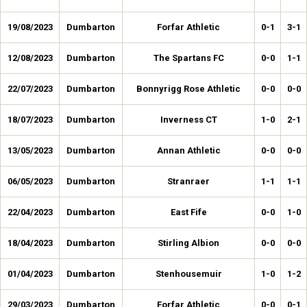
19/08/2023
Dumbarton
Forfar Athletic
0-1
3-1
12/08/2023
Dumbarton
The Spartans FC
0-0
1-1
22/07/2023
Dumbarton
Bonnyrigg Rose Athletic
0-0
0-0
18/07/2023
Dumbarton
Inverness CT
1-0
2-1
13/05/2023
Dumbarton
Annan Athletic
0-0
0-0
06/05/2023
Dumbarton
Stranraer
1-1
1-1
22/04/2023
Dumbarton
East Fife
0-0
1-0
18/04/2023
Dumbarton
Stirling Albion
0-0
0-0
01/04/2023
Dumbarton
Stenhousemuir
1-0
1-2
29/03/2023
Dumbarton
Forfar Athletic
0-0
0-1