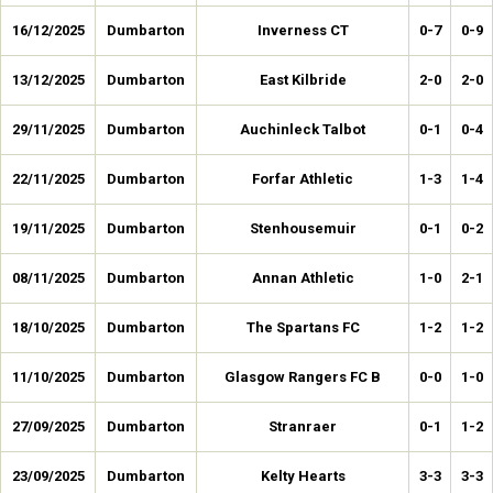
16/12/2025
Dumbarton
Inverness CT
0-7
0-9
13/12/2025
Dumbarton
East Kilbride
2-0
2-0
29/11/2025
Dumbarton
Auchinleck Talbot
0-1
0-4
22/11/2025
Dumbarton
Forfar Athletic
1-3
1-4
19/11/2025
Dumbarton
Stenhousemuir
0-1
0-2
08/11/2025
Dumbarton
Annan Athletic
1-0
2-1
18/10/2025
Dumbarton
The Spartans FC
1-2
1-2
11/10/2025
Dumbarton
Glasgow Rangers FC B
0-0
1-0
27/09/2025
Dumbarton
Stranraer
0-1
1-2
23/09/2025
Dumbarton
Kelty Hearts
3-3
3-3