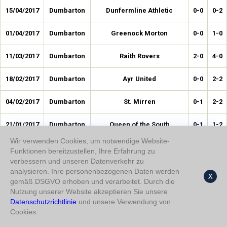
15/04/2017
Dumbarton
Dunfermline Athletic
0-0
0-2
01/04/2017
Dumbarton
Greenock Morton
0-0
1-0
11/03/2017
Dumbarton
Raith Rovers
2-0
4-0
18/02/2017
Dumbarton
Ayr United
0-0
2-2
04/02/2017
Dumbarton
St. Mirren
0-1
2-2
21/01/2017
Dumbarton
Queen of the South
0-1
1-2
Wir verwenden Cookies, um notwendige Website-
14/01/2017
Dumbarton
Hibernian
0-1
0-1
Funktionen bereitzustellen, Ihre Erfahrung zu
verbessern und unseren Datenverkehr zu
31/12/2016
Dumbarton
Dundee United
1-0
1-0
analysieren. Ihre personenbezogenen Daten werden
X
gemäß DSGVO erhoben und verarbeitet. Durch die
Nutzung unserer Website akzeptieren Sie unsere
17/12/2016
Dumbarton
Falkirk
1-0
2-1
Datenschutzrichtlinie
und unsere Verwendung von
Cookies.
06/12/2016
Dumbarton
Bonnyrigg Rose Athletic
0-0
0-1