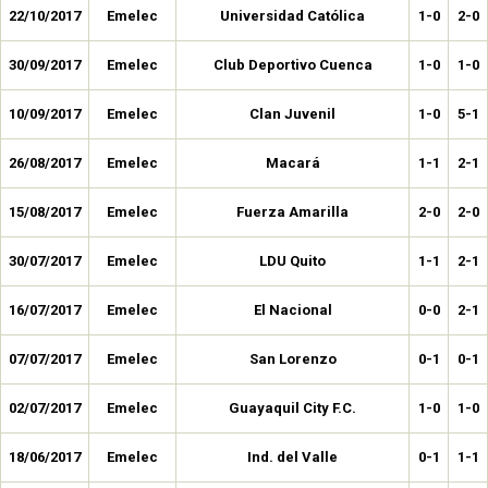
22/10/2017
Emelec
Universidad Católica
1-0
2-0
30/09/2017
Emelec
Club Deportivo Cuenca
1-0
1-0
10/09/2017
Emelec
Clan Juvenil
1-0
5-1
26/08/2017
Emelec
Macará
1-1
2-1
15/08/2017
Emelec
Fuerza Amarilla
2-0
2-0
30/07/2017
Emelec
LDU Quito
1-1
2-1
16/07/2017
Emelec
El Nacional
0-0
2-1
07/07/2017
Emelec
San Lorenzo
0-1
0-1
02/07/2017
Emelec
Guayaquil City F.C.
1-0
1-0
18/06/2017
Emelec
Ind. del Valle
0-1
1-1