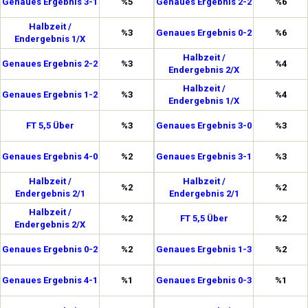
Genaues Ergebnis 3-1
%5
Genaues Ergebnis 2-2
%6
Halbzeit /
%3
Genaues Ergebnis 0-2
%6
Endergebnis 1/X
Halbzeit /
Genaues Ergebnis 2-2
%3
%4
Endergebnis 2/X
Halbzeit /
Genaues Ergebnis 1-2
%3
%4
Endergebnis 1/X
FT 5,5 Über
%3
Genaues Ergebnis 3-0
%3
Genaues Ergebnis 4-0
%2
Genaues Ergebnis 3-1
%3
Halbzeit /
Halbzeit /
%2
%2
Endergebnis 2/1
Endergebnis 2/1
Halbzeit /
%2
FT 5,5 Über
%2
Endergebnis 2/X
Genaues Ergebnis 0-2
%2
Genaues Ergebnis 1-3
%2
Genaues Ergebnis 4-1
%1
Genaues Ergebnis 0-3
%1