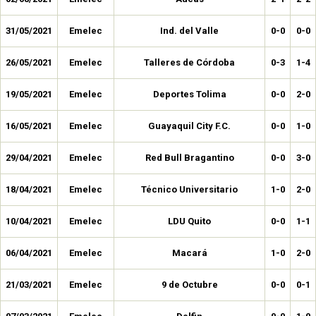
31/05/2021
Emelec
Ind. del Valle
0-0
0-0
26/05/2021
Emelec
Talleres de Córdoba
0-3
1-4
19/05/2021
Emelec
Deportes Tolima
0-0
2-0
16/05/2021
Emelec
Guayaquil City F.C.
0-0
1-0
29/04/2021
Emelec
Red Bull Bragantino
0-0
3-0
18/04/2021
Emelec
Técnico Universitario
1-0
2-0
10/04/2021
Emelec
LDU Quito
0-0
1-1
06/04/2021
Emelec
Macará
1-0
2-0
21/03/2021
Emelec
9 de Octubre
0-0
0-1