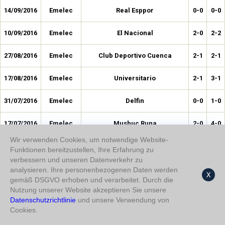
14/09/2016
Emelec
Real Esppor
0-0
0-0
10/09/2016
Emelec
El Nacional
2-0
2-2
27/08/2016
Emelec
Club Deportivo Cuenca
2-1
2-1
17/08/2016
Emelec
Universitario
2-1
3-1
31/07/2016
Emelec
Delfin
0-0
1-0
17/07/2016
Emelec
Mushuc Runa
2-0
4-0
Wir verwenden Cookies, um notwendige Website-
09/07/2016
Emelec
Club Deportivo Cuenca
0-0
3-0
Funktionen bereitzustellen, Ihre Erfahrung zu
verbessern und unseren Datenverkehr zu
30/06/2016
Emelec
LDU Quito
0-0
1-0
analysieren. Ihre personenbezogenen Daten werden
X
gemäß DSGVO erhoben und verarbeitet. Durch die
Nutzung unserer Website akzeptieren Sie unsere
26/06/2016
Emelec
Ind. del Valle
0-0
1-2
Datenschutzrichtlinie
und unsere Verwendung von
Cookies.
12/05/2016
Emelec
Barcelona SC
2-0
2-1