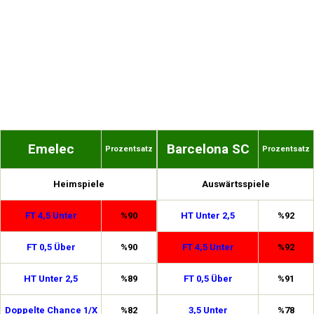
Emelec
Barcelona SC
Prozentsatz
Prozentsatz
Heimspiele
Auswärtsspiele
FT 4,5 Unter
%90
HT Unter 2,5
%92
FT 0,5 Über
%90
FT 4,5 Unter
%92
HT Unter 2,5
%89
FT 0,5 Über
%91
Doppelte Chance 1/X
%82
3,5 Unter
%78