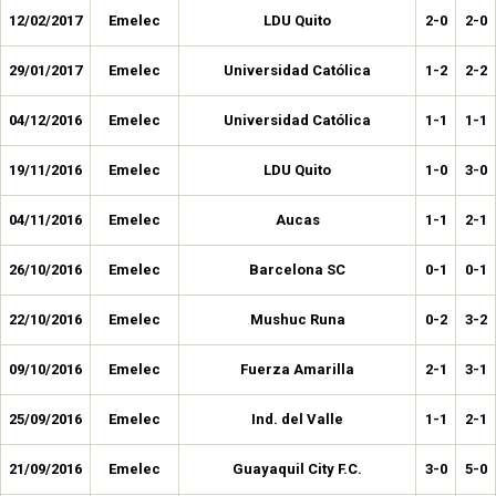
12/02/2017
Emelec
LDU Quito
2-0
2-0
29/01/2017
Emelec
Universidad Católica
1-2
2-2
04/12/2016
Emelec
Universidad Católica
1-1
1-1
19/11/2016
Emelec
LDU Quito
1-0
3-0
04/11/2016
Emelec
Aucas
1-1
2-1
26/10/2016
Emelec
Barcelona SC
0-1
0-1
22/10/2016
Emelec
Mushuc Runa
0-2
3-2
09/10/2016
Emelec
Fuerza Amarilla
2-1
3-1
25/09/2016
Emelec
Ind. del Valle
1-1
2-1
21/09/2016
Emelec
Guayaquil City F.C.
3-0
5-0