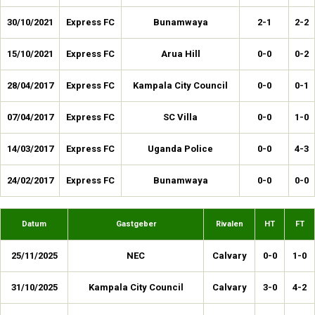
30/10/2021
Express FC
Bunamwaya
2-1
2-2
15/10/2021
Express FC
Arua Hill
0-0
0-2
28/04/2017
Express FC
Kampala City Council
0-0
0-1
07/04/2017
Express FC
SC Villa
0-0
1-0
14/03/2017
Express FC
Uganda Police
0-0
4-3
24/02/2017
Express FC
Bunamwaya
0-0
0-0
Datum
Gastgeber
Rivalen
HT
FT
25/11/2025
NEC
Calvary
0-0
1-0
31/10/2025
Kampala City Council
Calvary
3-0
4-2