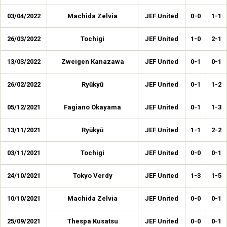
03/04/2022
Machida Zelvia
JEF United
0-0
1-1
26/03/2022
Tochigi
JEF United
1-0
2-1
13/03/2022
Zweigen Kanazawa
JEF United
0-1
0-1
26/02/2022
Ryūkyū
JEF United
0-1
1-2
05/12/2021
Fagiano Okayama
JEF United
0-1
1-3
13/11/2021
Ryūkyū
JEF United
1-1
2-2
03/11/2021
Tochigi
JEF United
0-0
0-1
24/10/2021
Tokyo Verdy
JEF United
1-3
1-5
10/10/2021
Machida Zelvia
JEF United
0-0
0-1
25/09/2021
Thespa Kusatsu
JEF United
0-0
0-1