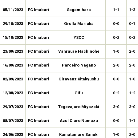
05/11/2023
FC Imabari
Sagamihara
1-1
1-3
29/10/2023
FC Imabari
Grulla Marioka
0-0
0-1
15/10/2023
FC Imabari
YSCC
0-2
0-2
23/09/2023
FC Imabari
Vanraure Hachinohe
1-0
2-0
16/09/2023
FC Imabari
Parceiro Nagano
2-0
2-0
02/09/2023
FC Imabari
Giravanz Kitakyushu
0-0
1-0
12/08/2023
FC Imabari
Gifu
0-2
1-2
29/07/2023
FC Imabari
Tegevajaro Miyazaki
3-0
3-0
08/07/2023
FC Imabari
Azul Claro Numazu
0-0
1-1
24/06/2023
FC Imabari
Kamatamare Sanuki
1-0
2-0