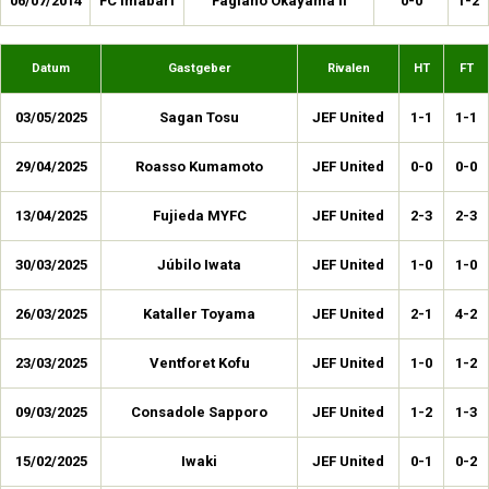
06/07/2014
FC Imabari
Fagiano Okayama II
0-0
1-2
Datum
Gastgeber
Rivalen
HT
FT
03/05/2025
Sagan Tosu
JEF United
1-1
1-1
29/04/2025
Roasso Kumamoto
JEF United
0-0
0-0
13/04/2025
Fujieda MYFC
JEF United
2-3
2-3
30/03/2025
Júbilo Iwata
JEF United
1-0
1-0
26/03/2025
Kataller Toyama
JEF United
2-1
4-2
23/03/2025
Ventforet Kofu
JEF United
1-0
1-2
09/03/2025
Consadole Sapporo
JEF United
1-2
1-3
15/02/2025
Iwaki
JEF United
0-1
0-2