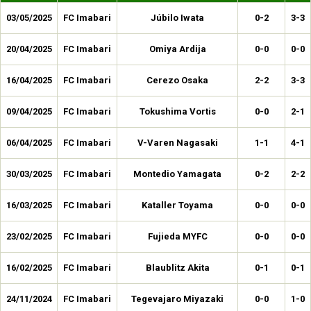
03/05/2025
FC Imabari
Júbilo Iwata
0-2
3-3
20/04/2025
FC Imabari
Omiya Ardija
0-0
0-0
16/04/2025
FC Imabari
Cerezo Osaka
2-2
3-3
09/04/2025
FC Imabari
Tokushima Vortis
0-0
2-1
06/04/2025
FC Imabari
V-Varen Nagasaki
1-1
4-1
30/03/2025
FC Imabari
Montedio Yamagata
0-2
2-2
16/03/2025
FC Imabari
Kataller Toyama
0-0
0-0
23/02/2025
FC Imabari
Fujieda MYFC
0-0
0-0
16/02/2025
FC Imabari
Blaublitz Akita
0-1
0-1
24/11/2024
FC Imabari
Tegevajaro Miyazaki
0-0
1-0