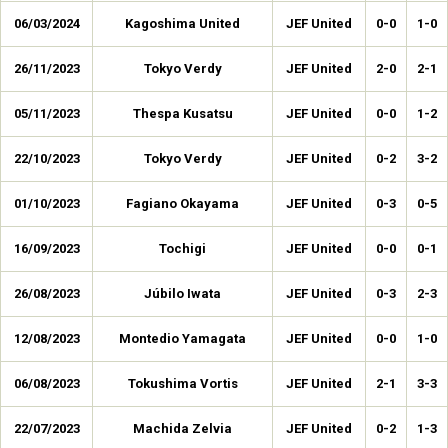
06/03/2024
Kagoshima United
JEF United
0-0
1-0
26/11/2023
Tokyo Verdy
JEF United
2-0
2-1
05/11/2023
Thespa Kusatsu
JEF United
0-0
1-2
22/10/2023
Tokyo Verdy
JEF United
0-2
3-2
01/10/2023
Fagiano Okayama
JEF United
0-3
0-5
16/09/2023
Tochigi
JEF United
0-0
0-1
26/08/2023
Júbilo Iwata
JEF United
0-3
2-3
12/08/2023
Montedio Yamagata
JEF United
0-0
1-0
06/08/2023
Tokushima Vortis
JEF United
2-1
3-3
22/07/2023
Machida Zelvia
JEF United
0-2
1-3