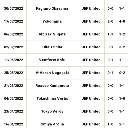
30/07/2022
Fagiano Okayama
JEF United
0-0
1-1
17/07/2022
Yokohama
JEF United
2-0
4-0
06/07/2022
Albirex Niigata
JEF United
1-1
1-2
02/07/2022
Oita Trinita
JEF United
0-1
3-2
11/06/2022
Ventforet Kofu
JEF United
0-1
1-1
25/05/2022
V-Varen Nagasaki
JEF United
0-1
0-2
21/05/2022
Roasso Kumamoto
JEF United
0-0
1-1
04/05/2022
Tokushima Vortis
JEF United
0-0
1-0
23/04/2022
Tokyo Verdy
JEF United
0-0
1-1
16/04/2022
Omiya Ardija
JEF United
1-0
2-1