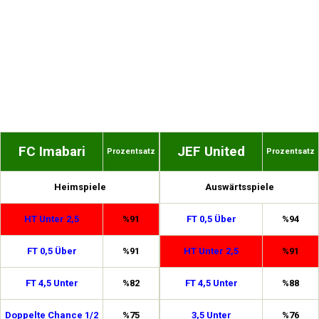
FC Imabari
JEF United
Prozentsatz
Prozentsatz
Heimspiele
Auswärtsspiele
HT Unter 2,5
%91
FT 0,5 Über
%94
FT 0,5 Über
%91
HT Unter 2,5
%91
FT 4,5 Unter
%82
FT 4,5 Unter
%88
Doppelte Chance 1/2
%75
3,5 Unter
%76