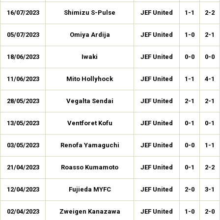
16/07/2023
Shimizu S-Pulse
JEF United
1-1
2-2
05/07/2023
Omiya Ardija
JEF United
1-0
2-1
18/06/2023
Iwaki
JEF United
0-0
0-0
11/06/2023
Mito Hollyhock
JEF United
1-1
4-1
28/05/2023
Vegalta Sendai
JEF United
2-1
2-1
13/05/2023
Ventforet Kofu
JEF United
0-1
0-1
03/05/2023
Renofa Yamaguchi
JEF United
0-0
1-1
21/04/2023
Roasso Kumamoto
JEF United
0-1
2-2
12/04/2023
Fujieda MYFC
JEF United
2-0
3-1
02/04/2023
Zweigen Kanazawa
JEF United
1-0
2-0