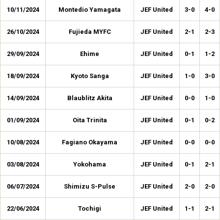
10/11/2024
Montedio Yamagata
JEF United
3-0
4-0
26/10/2024
Fujieda MYFC
JEF United
2-1
2-3
29/09/2024
Ehime
JEF United
0-1
1-2
18/09/2024
Kyoto Sanga
JEF United
1-0
3-0
14/09/2024
Blaublitz Akita
JEF United
0-0
1-0
01/09/2024
Oita Trinita
JEF United
0-1
0-2
10/08/2024
Fagiano Okayama
JEF United
0-0
0-0
03/08/2024
Yokohama
JEF United
0-1
2-1
06/07/2024
Shimizu S-Pulse
JEF United
2-0
2-0
22/06/2024
Tochigi
JEF United
1-1
2-1