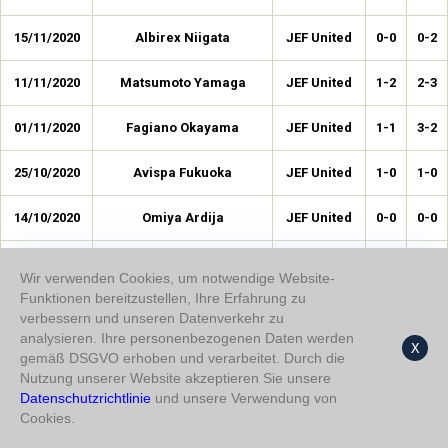
15/11/2020
Albirex Niigata
JEF United
0-0
0-2
11/11/2020
Matsumoto Yamaga
JEF United
1-2
2-3
01/11/2020
Fagiano Okayama
JEF United
1-1
3-2
25/10/2020
Avispa Fukuoka
JEF United
1-0
1-0
14/10/2020
Omiya Ardija
JEF United
0-0
0-0
04/10/2020
Thespa Kusatsu
JEF United
1-0
1-0
Wir verwenden Cookies, um notwendige Website-
Funktionen bereitzustellen, Ihre Erfahrung zu
27/09/2020
Ryūkyū
JEF United
0-0
0-1
verbessern und unseren Datenverkehr zu
analysieren. Ihre personenbezogenen Daten werden
X
12/09/2020
Ehime
JEF United
0-2
0-2
gemäß DSGVO erhoben und verarbeitet. Durch die
Nutzung unserer Website akzeptieren Sie unsere
05/09/2020
Datenschutzrichtlinie
Kyoto Sanga
und unsere Verwendung von
JEF United
2-0
2-0
Cookies.
29/08/2020
Giravanz Kitakyushu
JEF United
3-1
3-2