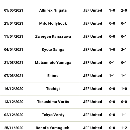
01/05/2021
Albirex Niigata
JEF United
1-0
2-0
21/04/2021
Mito Hollyhock
JEF United
0-0
0-1
11/04/2021
Zweigen Kanazawa
JEF United
0-0
0-1
04/04/2021
Kyoto Sanga
JEF United
1-0
2-1
21/03/2021
Matsumoto Yamaga
JEF United
0-1
0-1
07/03/2021
Ehime
JEF United
1-1
1-1
16/12/2020
Tochigi
JEF United
0-0
1-0
13/12/2020
Tokushima Vortis
JEF United
0-0
0-0
02/12/2020
Tokyo Verdy
JEF United
0-0
1-1
25/11/2020
Renofa Yamaguchi
JEF United
0-0
1-2