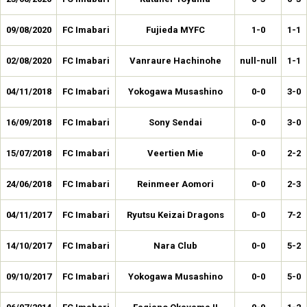
09/08/2020
FC Imabari
Fujieda MYFC
1-0
1-1
02/08/2020
FC Imabari
Vanraure Hachinohe
null-null
1-1
04/11/2018
FC Imabari
Yokogawa Musashino
0-0
3-0
16/09/2018
FC Imabari
Sony Sendai
0-0
3-0
15/07/2018
FC Imabari
Veertien Mie
0-0
2-2
24/06/2018
FC Imabari
Reinmeer Aomori
0-0
2-3
04/11/2017
FC Imabari
Ryutsu Keizai Dragons
0-0
7-2
14/10/2017
FC Imabari
Nara Club
0-0
5-2
09/10/2017
FC Imabari
Yokogawa Musashino
0-0
5-0