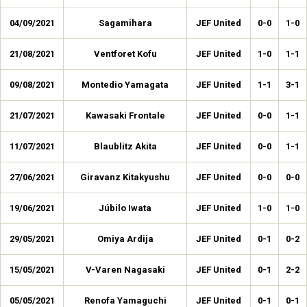
04/09/2021
Sagamihara
JEF United
0-0
1-0
21/08/2021
Ventforet Kofu
JEF United
1-0
1-1
09/08/2021
Montedio Yamagata
JEF United
1-1
3-1
21/07/2021
Kawasaki Frontale
JEF United
0-0
1-1
11/07/2021
Blaublitz Akita
JEF United
0-0
1-1
27/06/2021
Giravanz Kitakyushu
JEF United
0-0
0-0
19/06/2021
Júbilo Iwata
JEF United
1-0
1-0
29/05/2021
Omiya Ardija
JEF United
0-1
0-2
15/05/2021
V-Varen Nagasaki
JEF United
0-1
2-2
05/05/2021
Renofa Yamaguchi
JEF United
0-1
0-1