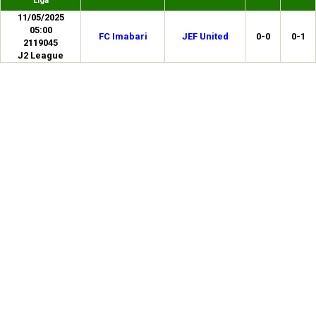
Liga
11/05/2025
05:00
FC Imabari
JEF United
0-0
0-1
2119045
J2 League