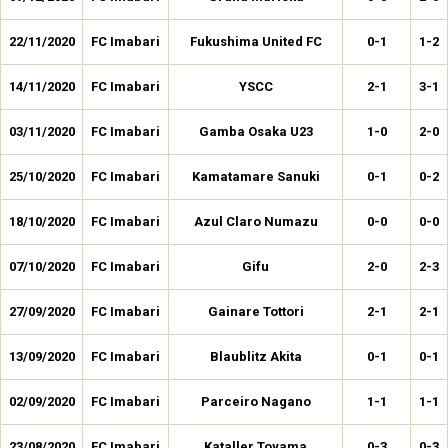
22/11/2020
FC Imabari
Fukushima United FC
0-1
1-2
14/11/2020
FC Imabari
YSCC
2-1
3-1
03/11/2020
FC Imabari
Gamba Osaka U23
1-0
2-0
25/10/2020
FC Imabari
Kamatamare Sanuki
0-1
0-2
18/10/2020
FC Imabari
Azul Claro Numazu
0-0
0-0
07/10/2020
FC Imabari
Gifu
2-0
2-3
27/09/2020
FC Imabari
Gainare Tottori
2-1
2-1
13/09/2020
FC Imabari
Blaublitz Akita
0-1
0-1
02/09/2020
FC Imabari
Parceiro Nagano
1-1
1-1
23/08/2020
FC Imabari
Kataller Toyama
0-3
0-3