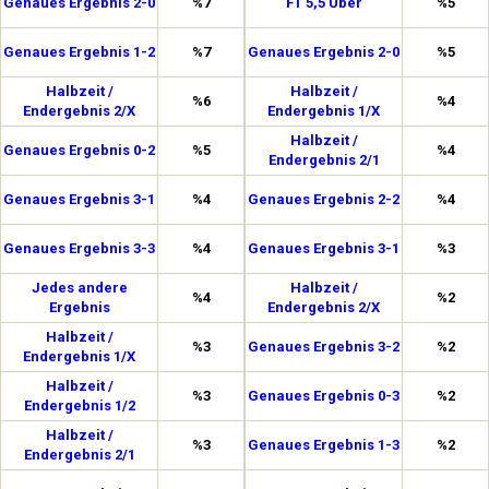
Genaues Ergebnis 2-0
%7
FT 5,5 Über
%5
Genaues Ergebnis 1-2
%7
Genaues Ergebnis 2-0
%5
Halbzeit /
Halbzeit /
%6
%4
Endergebnis 2/X
Endergebnis 1/X
Halbzeit /
Genaues Ergebnis 0-2
%5
%4
Endergebnis 2/1
Genaues Ergebnis 3-1
%4
Genaues Ergebnis 2-2
%4
Genaues Ergebnis 3-3
%4
Genaues Ergebnis 3-1
%3
Jedes andere
Halbzeit /
%4
%2
Ergebnis
Endergebnis 2/X
Halbzeit /
%3
Genaues Ergebnis 3-2
%2
Endergebnis 1/X
Halbzeit /
%3
Genaues Ergebnis 0-3
%2
Endergebnis 1/2
Halbzeit /
%3
Genaues Ergebnis 1-3
%2
Endergebnis 2/1