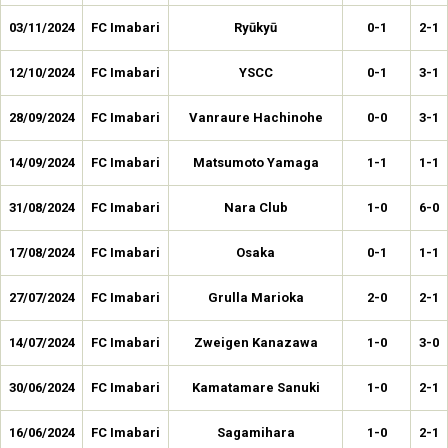
03/11/2024
FC Imabari
Ryūkyū
0-1
2-1
12/10/2024
FC Imabari
YSCC
0-1
3-1
28/09/2024
FC Imabari
Vanraure Hachinohe
0-0
3-1
14/09/2024
FC Imabari
Matsumoto Yamaga
1-1
1-1
31/08/2024
FC Imabari
Nara Club
1-0
6-0
17/08/2024
FC Imabari
Osaka
0-1
1-1
27/07/2024
FC Imabari
Grulla Marioka
2-0
2-1
14/07/2024
FC Imabari
Zweigen Kanazawa
1-0
3-0
30/06/2024
FC Imabari
Kamatamare Sanuki
1-0
2-1
16/06/2024
FC Imabari
Sagamihara
1-0
2-1