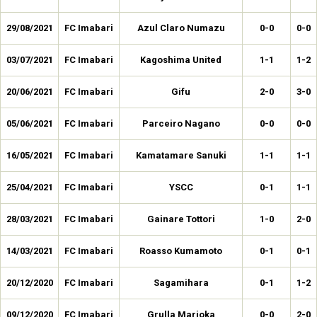
29/08/2021
FC Imabari
Azul Claro Numazu
0-0
0-0
03/07/2021
FC Imabari
Kagoshima United
1-1
1-2
20/06/2021
FC Imabari
Gifu
2-0
3-0
05/06/2021
FC Imabari
Parceiro Nagano
0-0
0-0
16/05/2021
FC Imabari
Kamatamare Sanuki
1-1
1-1
25/04/2021
FC Imabari
YSCC
0-1
1-1
28/03/2021
FC Imabari
Gainare Tottori
1-0
2-0
14/03/2021
FC Imabari
Roasso Kumamoto
0-1
0-1
20/12/2020
FC Imabari
Sagamihara
0-1
1-2
09/12/2020
FC Imabari
Grulla Marioka
0-0
2-0