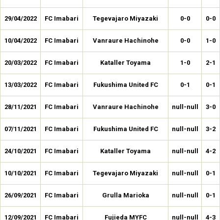
29/04/2022
FC Imabari
Tegevajaro Miyazaki
0-0
0-0
10/04/2022
FC Imabari
Vanraure Hachinohe
0-0
1-0
20/03/2022
FC Imabari
Kataller Toyama
1-0
2-1
13/03/2022
FC Imabari
Fukushima United FC
0-1
0-1
28/11/2021
FC Imabari
Vanraure Hachinohe
null-null
3-0
07/11/2021
FC Imabari
Fukushima United FC
null-null
3-2
24/10/2021
FC Imabari
Kataller Toyama
null-null
4-2
10/10/2021
FC Imabari
Tegevajaro Miyazaki
null-null
0-1
26/09/2021
FC Imabari
Grulla Marioka
null-null
0-1
12/09/2021
FC Imabari
Fujieda MYFC
null-null
4-3