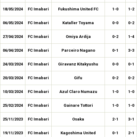
18/05/2024
FC Imabari
Fukushima United FC
1-0
1-2
06/05/2024
FC Imabari
Kataller Toyama
0-0
0-2
27/04/2024
FC Imabari
Omiya Ardija
0-2
1-4
06/04/2024
FC Imabari
Parceiro Nagano
0-1
3-3
24/03/2024
FC Imabari
Giravanz Kitakyushu
0-0
0-1
20/03/2024
FC Imabari
Gifu
0-2
0-2
10/03/2024
FC Imabari
Azul Claro Numazu
1-0
1-0
25/02/2024
FC Imabari
Gainare Tottori
1-0
1-0
25/11/2023
FC Imabari
Osaka
2-1
3-1
19/11/2023
FC Imabari
Kagoshima United
0-1
2-1