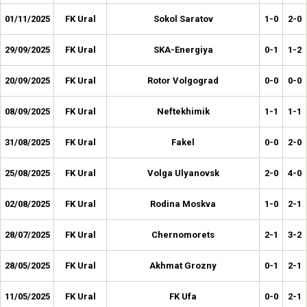
01/11/2025
FK Ural
Sokol Saratov
1-0
2-0
29/09/2025
FK Ural
SKA-Energiya
0-1
1-2
20/09/2025
FK Ural
Rotor Volgograd
0-0
0-0
08/09/2025
FK Ural
Neftekhimik
1-1
1-1
31/08/2025
FK Ural
Fakel
0-0
2-0
25/08/2025
FK Ural
Volga Ulyanovsk
2-0
4-0
02/08/2025
FK Ural
Rodina Moskva
1-0
2-1
28/07/2025
FK Ural
Chernomorets
2-1
3-2
28/05/2025
FK Ural
Akhmat Grozny
0-1
2-1
11/05/2025
FK Ural
FK Ufa
0-0
2-1