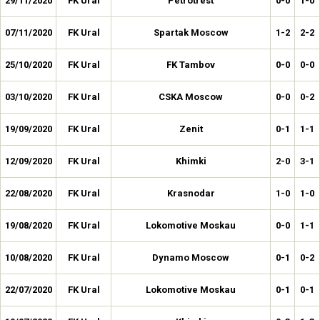
29/11/2020
FK Ural
Petrotrest
0-0
1-0
07/11/2020
FK Ural
Spartak Moscow
1-2
2-2
25/10/2020
FK Ural
FK Tambov
0-0
0-0
03/10/2020
FK Ural
CSKA Moscow
0-0
0-2
19/09/2020
FK Ural
Zenit
0-1
1-1
12/09/2020
FK Ural
Khimki
2-0
3-1
22/08/2020
FK Ural
Krasnodar
1-0
1-0
19/08/2020
FK Ural
Lokomotive Moskau
0-0
1-1
10/08/2020
FK Ural
Dynamo Moscow
0-1
0-2
22/07/2020
FK Ural
Lokomotive Moskau
0-1
0-1