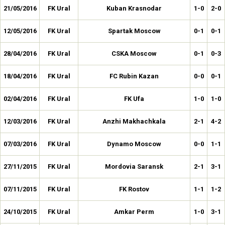
21/05/2016
FK Ural
Kuban Krasnodar
1-0
2-0
12/05/2016
FK Ural
Spartak Moscow
0-1
0-1
28/04/2016
FK Ural
CSKA Moscow
0-1
0-3
18/04/2016
FK Ural
FC Rubin Kazan
0-0
0-1
02/04/2016
FK Ural
FK Ufa
1-0
1-0
12/03/2016
FK Ural
Anzhi Makhachkala
2-1
4-2
07/03/2016
FK Ural
Dynamo Moscow
0-0
1-1
27/11/2015
FK Ural
Mordovia Saransk
2-1
3-1
07/11/2015
FK Ural
FK Rostov
1-1
1-2
24/10/2015
FK Ural
Amkar Perm
1-0
3-1