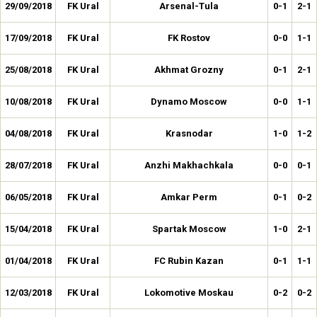
29/09/2018
FK Ural
Arsenal-Tula
0-1
2-1
17/09/2018
FK Ural
FK Rostov
0-0
1-1
25/08/2018
FK Ural
Akhmat Grozny
0-1
2-1
10/08/2018
FK Ural
Dynamo Moscow
0-0
1-1
04/08/2018
FK Ural
Krasnodar
1-0
1-2
28/07/2018
FK Ural
Anzhi Makhachkala
0-0
0-1
06/05/2018
FK Ural
Amkar Perm
0-1
0-2
15/04/2018
FK Ural
Spartak Moscow
1-0
2-1
01/04/2018
FK Ural
FC Rubin Kazan
0-1
1-1
12/03/2018
FK Ural
Lokomotive Moskau
0-2
0-2