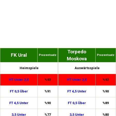
Torpedo
FK Ural
Prozentsatz
Prozentsatz
Moskova
Heimspiele
Auswärtsspiele
HT Unter 2,5
%93
HT Unter 2,5
%92
FT 0,5 Über
%91
FT 4,5 Unter
%90
FT 4,5 Unter
%90
FT 0,5 Über
%89
3,5 Unter
%77
3,5 Unter
%80