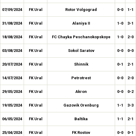
07/09/2024
FK Ural
Rotor Volgograd
0-0
1-1
31/08/2024
FK Ural
Alaniya II
1-0
3-1
18/08/2024
FK Ural
FC Chayka Peschanokopskoye
1-0
2-0
03/08/2024
FK Ural
Sokol Saratov
0-0
0-0
20/07/2024
FK Ural
Shinnik
0-1
2-1
14/07/2024
FK Ural
Petrotrest
0-0
2-0
29/05/2024
FK Ural
Akron
0-0
0-2
19/05/2024
FK Ural
Gazovik Orenburg
1-1
3-3
06/05/2024
FK Ural
Baltika
1-1
2-1
25/04/2024
FK Ural
FK Rostov
0-0
0-1