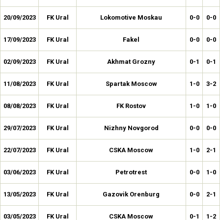
20/09/2023
FK Ural
Lokomotive Moskau
0-0
0-0
17/09/2023
FK Ural
Fakel
0-0
0-0
02/09/2023
FK Ural
Akhmat Grozny
0-1
0-1
11/08/2023
FK Ural
Spartak Moscow
1-0
3-2
08/08/2023
FK Ural
FK Rostov
1-0
1-0
29/07/2023
FK Ural
Nizhny Novgorod
0-0
0-0
22/07/2023
FK Ural
CSKA Moscow
1-0
2-1
03/06/2023
FK Ural
Petrotrest
0-0
1-0
13/05/2023
FK Ural
Gazovik Orenburg
0-0
2-1
03/05/2023
FK Ural
CSKA Moscow
0-1
1-2