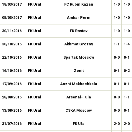
18/03/2017
FK Ural
FC Rubin Kazan
1-0
1-0
05/03/2017
FK Ural
Amkar Perm
1-0
1-0
30/11/2016
FK Ural
FK Rostov
1-0
1-0
30/10/2016
FK Ural
Akhmat Grozny
1-1
1-4
22/10/2016
FK Ural
Spartak Moscow
0-0
0-1
16/10/2016
FK Ural
Zenit
0-1
0-2
17/09/2016
FK Ural
Anzhi Makhachkala
0-1
0-1
28/08/2016
FK Ural
Arsenal-Tula
0-0
1-1
13/08/2016
FK Ural
CSKA Moscow
0-0
0-1
31/07/2016
FK Ural
FK Ufa
2-0
2-0