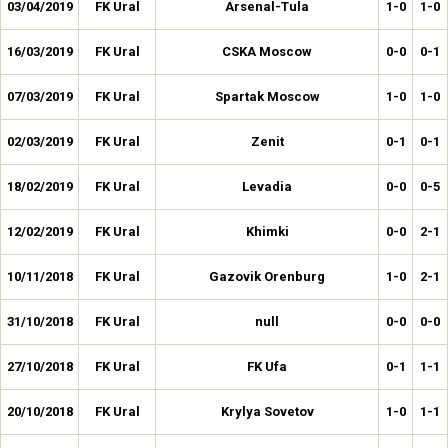
03/04/2019
FK Ural
Arsenal-Tula
1-0
1-0
16/03/2019
FK Ural
CSKA Moscow
0-0
0-1
07/03/2019
FK Ural
Spartak Moscow
1-0
1-0
02/03/2019
FK Ural
Zenit
0-1
0-1
18/02/2019
FK Ural
Levadia
0-0
0-5
12/02/2019
FK Ural
Khimki
0-0
2-1
10/11/2018
FK Ural
Gazovik Orenburg
1-0
2-1
31/10/2018
FK Ural
null
0-0
0-0
27/10/2018
FK Ural
FK Ufa
0-1
1-1
20/10/2018
FK Ural
Krylya Sovetov
1-0
1-1