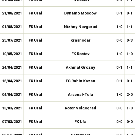
21/08/2021
FK Ural
Dynamo Moscow
0-1
0-1
01/08/2021
FK Ural
Nizhny Novgorod
1-0
1-1
25/07/2021
FK Ural
Krasnodar
0-0
0-3
10/05/2021
FK Ural
FK Rostov
1-0
1-0
24/04/2021
FK Ural
Akhmat Grozny
0-1
1-1
18/04/2021
FK Ural
FC Rubin Kazan
0-1
0-1
04/04/2021
FK Ural
Arsenal-Tula
1-0
2-0
13/03/2021
FK Ural
Rotor Volgograd
0-0
1-0
07/03/2021
FK Ural
FK Ufa
0-0
0-0