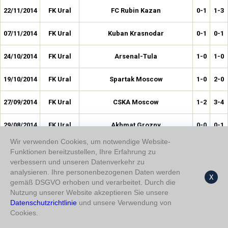
22/11/2014
FK Ural
FC Rubin Kazan
0-1
1-3
07/11/2014
FK Ural
Kuban Krasnodar
0-1
0-1
24/10/2014
FK Ural
Arsenal-Tula
1-0
1-0
19/10/2014
FK Ural
Spartak Moscow
1-0
2-0
27/09/2014
FK Ural
CSKA Moscow
1-2
3-4
29/08/2014
FK Ural
Akhmat Grozny
0-0
0-1
Wir verwenden Cookies, um notwendige Website-
16/08/2014
FK Ural
Torpedo Moskova
0-0
0-2
Funktionen bereitzustellen, Ihre Erfahrung zu
verbessern und unseren Datenverkehr zu
13/08/2014
FK Ural
Zenit
1-1
1-2
analysieren. Ihre personenbezogenen Daten werden
X
gemäß DSGVO erhoben und verarbeitet. Durch die
Nutzung unserer Website akzeptieren Sie unsere
10/08/2014
FK Ural
Krasnodar
0-1
1-1
Datenschutzrichtlinie
und unsere Verwendung von
Cookies.
02/08/2014
FK Ural
Mordovia Saransk
1-2
2-3