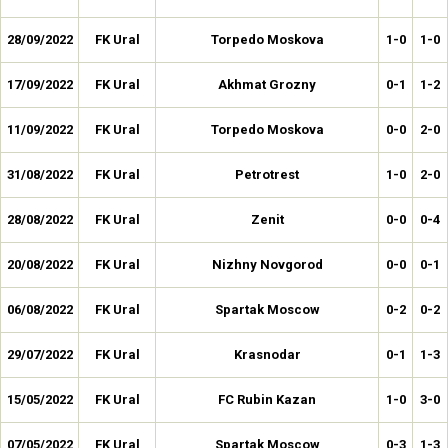
28/09/2022
FK Ural
Torpedo Moskova
1-0
1-0
17/09/2022
FK Ural
Akhmat Grozny
0-1
1-2
11/09/2022
FK Ural
Torpedo Moskova
0-0
2-0
31/08/2022
FK Ural
Petrotrest
1-0
2-0
28/08/2022
FK Ural
Zenit
0-0
0-4
20/08/2022
FK Ural
Nizhny Novgorod
0-0
0-1
06/08/2022
FK Ural
Spartak Moscow
0-2
0-2
29/07/2022
FK Ural
Krasnodar
0-1
1-3
15/05/2022
FK Ural
FC Rubin Kazan
1-0
3-0
07/05/2022
FK Ural
Spartak Moscow
0-3
1-3