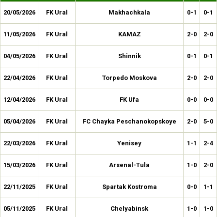
20/05/2026
FK Ural
Makhachkala
0-1
0-1
11/05/2026
FK Ural
KAMAZ
2-0
2-0
04/05/2026
FK Ural
Shinnik
0-1
0-1
22/04/2026
FK Ural
Torpedo Moskova
2-0
2-0
12/04/2026
FK Ural
FK Ufa
0-0
0-0
05/04/2026
FK Ural
FC Chayka Peschanokopskoye
2-0
5-0
22/03/2026
FK Ural
Yenisey
1-1
2-4
15/03/2026
FK Ural
Arsenal-Tula
1-0
2-0
22/11/2025
FK Ural
Spartak Kostroma
0-0
1-1
05/11/2025
FK Ural
Chelyabinsk
1-0
1-0