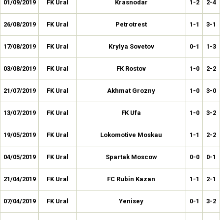
01/09/2019
FK Ural
Krasnodar
1-2
2-4
26/08/2019
FK Ural
Petrotrest
1-1
3-1
17/08/2019
FK Ural
Krylya Sovetov
0-1
1-3
03/08/2019
FK Ural
FK Rostov
1-0
2-2
21/07/2019
FK Ural
Akhmat Grozny
1-0
3-0
13/07/2019
FK Ural
FK Ufa
1-0
3-2
19/05/2019
FK Ural
Lokomotive Moskau
1-1
2-2
04/05/2019
FK Ural
Spartak Moscow
0-0
0-1
21/04/2019
FK Ural
FC Rubin Kazan
1-1
2-1
07/04/2019
FK Ural
Yenisey
0-1
3-2