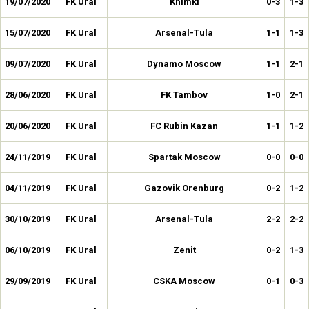
19/07/2020
FK Ural
Khimki
0-3
1-3
15/07/2020
FK Ural
Arsenal-Tula
1-1
1-3
09/07/2020
FK Ural
Dynamo Moscow
1-1
2-1
28/06/2020
FK Ural
FK Tambov
1-0
2-1
20/06/2020
FK Ural
FC Rubin Kazan
1-1
1-2
24/11/2019
FK Ural
Spartak Moscow
0-0
0-0
04/11/2019
FK Ural
Gazovik Orenburg
0-2
1-2
30/10/2019
FK Ural
Arsenal-Tula
2-2
2-2
06/10/2019
FK Ural
Zenit
0-2
1-3
29/09/2019
FK Ural
CSKA Moscow
0-1
0-3