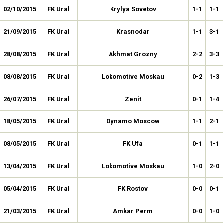
02/10/2015
FK Ural
Krylya Sovetov
1-1
1-1
21/09/2015
FK Ural
Krasnodar
1-1
3-1
28/08/2015
FK Ural
Akhmat Grozny
2-2
3-3
08/08/2015
FK Ural
Lokomotive Moskau
0-2
1-3
26/07/2015
FK Ural
Zenit
0-1
1-4
18/05/2015
FK Ural
Dynamo Moscow
1-1
2-1
08/05/2015
FK Ural
FK Ufa
0-1
1-1
13/04/2015
FK Ural
Lokomotive Moskau
1-0
2-0
05/04/2015
FK Ural
FK Rostov
0-0
0-1
21/03/2015
FK Ural
Amkar Perm
0-0
1-0