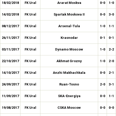
18/02/2018
FK Ural
Ararat Moskva
0-0
1-0
14/02/2018
FK Ural
Spartak Moskova II
0-0
3-0
08/12/2017
FK Ural
Arsenal-Tula
1-0
1-1
26/11/2017
FK Ural
Krasnodar
0-1
0-1
03/11/2017
FK Ural
Dynamo Moscow
1-0
2-2
22/10/2017
FK Ural
Akhmat Grozny
1-0
2-0
14/10/2017
FK Ural
Anzhi Makhachkala
0-0
2-1
24/09/2017
FK Ural
Ruan-Tosno
2-0
3-1
11/09/2017
FK Ural
SKA-Energiya
0-0
1-1
19/08/2017
FK Ural
CSKA Moscow
0-0
0-0