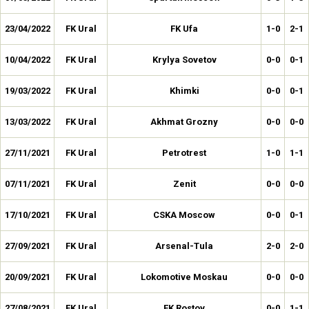
23/04/2022
FK Ural
FK Ufa
1-0
2-1
10/04/2022
FK Ural
Krylya Sovetov
0-0
0-1
19/03/2022
FK Ural
Khimki
0-0
0-1
13/03/2022
FK Ural
Akhmat Grozny
0-0
0-0
27/11/2021
FK Ural
Petrotrest
1-0
1-1
07/11/2021
FK Ural
Zenit
0-0
0-0
17/10/2021
FK Ural
CSKA Moscow
0-0
0-1
27/09/2021
FK Ural
Arsenal-Tula
2-0
2-0
20/09/2021
FK Ural
Lokomotive Moskau
0-0
0-0
27/08/2021
FK Ural
FK Rostov
0-0
1-1