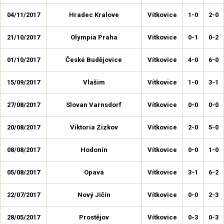
04/11/2017
Hradec Kralove
Vítkovice
1-0
2-0
21/10/2017
Olympia Praha
Vítkovice
0-1
0-2
01/10/2017
České Budějovice
Vítkovice
4-0
6-0
15/09/2017
Vlašim
Vítkovice
1-0
3-1
27/08/2017
Slovan Varnsdorf
Vítkovice
0-0
0-0
20/08/2017
Viktoria Zizkov
Vítkovice
2-0
5-0
08/08/2017
Hodonín
Vítkovice
0-0
1-0
05/08/2017
Opava
Vítkovice
3-1
6-2
22/07/2017
Nový Jičín
Vítkovice
0-0
2-3
28/05/2017
Prostějov
Vítkovice
0-3
0-3