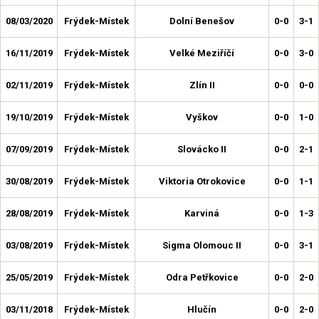
08/03/2020
Frýdek-Místek
Dolní Benešov
0-0
3-1
16/11/2019
Frýdek-Místek
Velké Meziříčí
0-0
3-0
02/11/2019
Frýdek-Místek
Zlín II
0-0
0-0
19/10/2019
Frýdek-Místek
Vyškov
0-0
1-0
07/09/2019
Frýdek-Místek
Slovácko II
0-0
2-1
30/08/2019
Frýdek-Místek
Viktoria Otrokovice
0-0
1-1
28/08/2019
Frýdek-Místek
Karviná
0-0
1-3
03/08/2019
Frýdek-Místek
Sigma Olomouc II
0-0
3-1
25/05/2019
Frýdek-Místek
Odra Petřkovice
0-0
2-0
03/11/2018
Frýdek-Místek
Hlučín
0-0
2-0