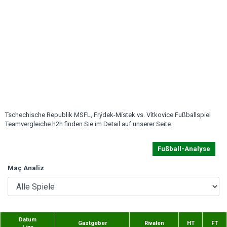
Tschechische Republik MSFL, Frýdek-Místek vs. Vítkovice Fußballspiel
Teamvergleiche h2h finden Sie im Detail auf unserer Seite.
Fußball-Analyse
Maç Analiz
Datum
Gastgeber
Rivalen
HT
FT