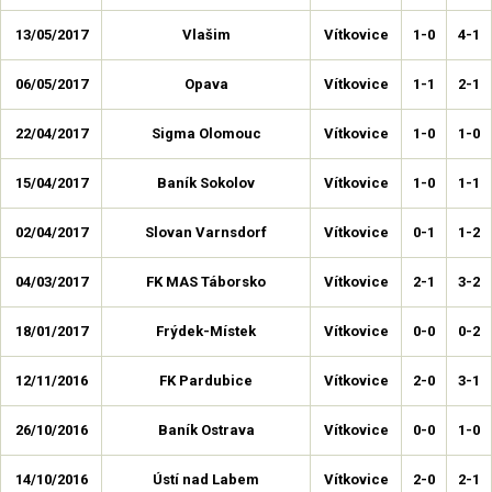
13/05/2017
Vlašim
Vítkovice
1-0
4-1
06/05/2017
Opava
Vítkovice
1-1
2-1
22/04/2017
Sigma Olomouc
Vítkovice
1-0
1-0
15/04/2017
Baník Sokolov
Vítkovice
1-0
1-1
02/04/2017
Slovan Varnsdorf
Vítkovice
0-1
1-2
04/03/2017
FK MAS Táborsko
Vítkovice
2-1
3-2
18/01/2017
Frýdek-Místek
Vítkovice
0-0
0-2
12/11/2016
FK Pardubice
Vítkovice
2-0
3-1
26/10/2016
Baník Ostrava
Vítkovice
0-0
1-0
14/10/2016
Ústí nad Labem
Vítkovice
2-0
2-1