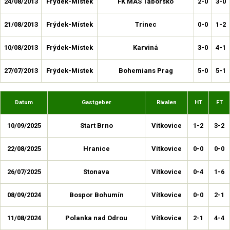
24/08/2013
Frýdek-Místek
FK MAS Táborsko
2-0
3-0
21/08/2013
Frýdek-Místek
Trinec
0-0
1-2
10/08/2013
Frýdek-Místek
Karviná
3-0
4-1
27/07/2013
Frýdek-Místek
Bohemians Prag
5-0
5-1
Datum
Gastgeber
Rivalen
HT
FT
10/09/2025
Start Brno
Vítkovice
1-2
3-2
22/08/2025
Hranice
Vítkovice
0-0
0-0
26/07/2025
Stonava
Vítkovice
0-4
1-6
08/09/2024
Bospor Bohumín
Vítkovice
0-0
2-1
11/08/2024
Polanka nad Odrou
Vítkovice
2-1
4-4