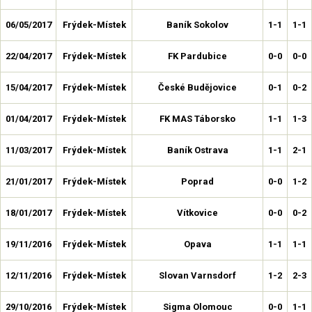
06/05/2017
Frýdek-Místek
Baník Sokolov
1-1
1-1
22/04/2017
Frýdek-Místek
FK Pardubice
0-0
0-0
15/04/2017
Frýdek-Místek
České Budějovice
0-1
0-2
01/04/2017
Frýdek-Místek
FK MAS Táborsko
1-1
1-3
11/03/2017
Frýdek-Místek
Baník Ostrava
1-1
2-1
21/01/2017
Frýdek-Místek
Poprad
0-0
1-2
18/01/2017
Frýdek-Místek
Vítkovice
0-0
0-2
19/11/2016
Frýdek-Místek
Opava
1-1
1-1
12/11/2016
Frýdek-Místek
Slovan Varnsdorf
1-2
2-3
29/10/2016
Frýdek-Místek
Sigma Olomouc
0-0
1-1