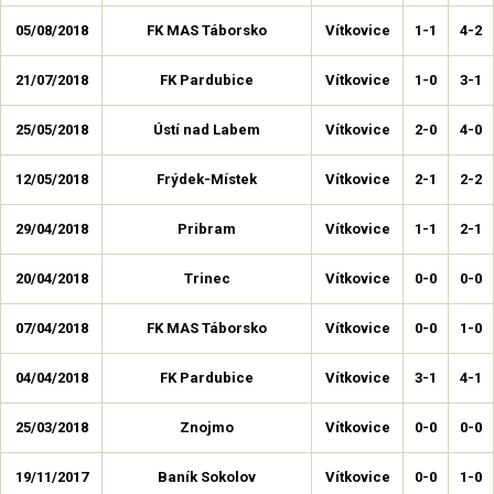
05/08/2018
FK MAS Táborsko
Vítkovice
1-1
4-2
21/07/2018
FK Pardubice
Vítkovice
1-0
3-1
25/05/2018
Ústí nad Labem
Vítkovice
2-0
4-0
12/05/2018
Frýdek-Místek
Vítkovice
2-1
2-2
29/04/2018
Pribram
Vítkovice
1-1
2-1
20/04/2018
Trinec
Vítkovice
0-0
0-0
07/04/2018
FK MAS Táborsko
Vítkovice
0-0
1-0
04/04/2018
FK Pardubice
Vítkovice
3-1
4-1
25/03/2018
Znojmo
Vítkovice
0-0
0-0
19/11/2017
Baník Sokolov
Vítkovice
0-0
1-0