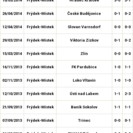
10/05/2014
Frýdek-Místek
Hradec Kralove
3-0
3-1
26/04/2014
Frýdek-Místek
České Budějovice
0-1
0-2
12/04/2014
Frýdek-Místek
Slovan Varnsdorf
0-0
0-0
29/03/2014
Frýdek-Místek
Viktoria Zizkov
0-1
0-2
15/03/2014
Frýdek-Místek
Zlín
0-0
0-0
16/11/2013
Frýdek-Místek
FK Pardubice
1-0
1-1
02/11/2013
Frýdek-Místek
Loko Vltavín
1-0
1-0
12/10/2013
Frýdek-Místek
Ústí nad Labem
1-1
2-3
21/09/2013
Frýdek-Místek
Baník Sokolov
1-1
1-1
07/09/2013
Frýdek-Místek
Trinec
0-0
0-1