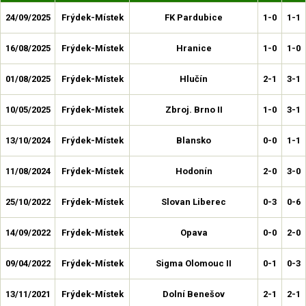
24/09/2025
Frýdek-Místek
FK Pardubice
1-0
1-1
16/08/2025
Frýdek-Místek
Hranice
1-0
1-0
01/08/2025
Frýdek-Místek
Hlučín
2-1
3-1
10/05/2025
Frýdek-Místek
Zbroj. Brno II
1-0
3-1
13/10/2024
Frýdek-Místek
Blansko
0-0
1-1
11/08/2024
Frýdek-Místek
Hodonín
2-0
3-0
25/10/2022
Frýdek-Místek
Slovan Liberec
0-3
0-6
14/09/2022
Frýdek-Místek
Opava
0-0
2-0
09/04/2022
Frýdek-Místek
Sigma Olomouc II
0-1
0-3
13/11/2021
Frýdek-Místek
Dolní Benešov
2-1
2-1