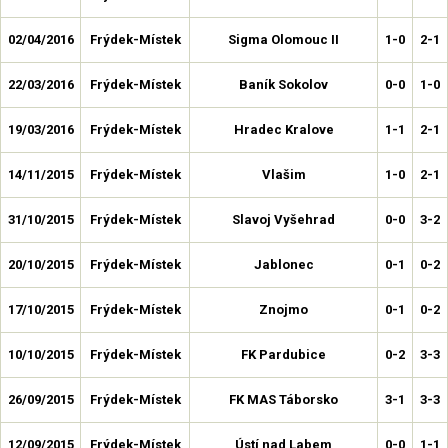
02/04/2016
Frýdek-Místek
Sigma Olomouc II
1-0
2-1
22/03/2016
Frýdek-Místek
Baník Sokolov
0-0
1-0
19/03/2016
Frýdek-Místek
Hradec Kralove
1-1
2-1
14/11/2015
Frýdek-Místek
Vlašim
1-0
2-1
31/10/2015
Frýdek-Místek
Slavoj Vyšehrad
0-0
3-2
20/10/2015
Frýdek-Místek
Jablonec
0-1
0-2
17/10/2015
Frýdek-Místek
Znojmo
0-1
0-2
10/10/2015
Frýdek-Místek
FK Pardubice
0-2
3-3
26/09/2015
Frýdek-Místek
FK MAS Táborsko
3-1
3-3
12/09/2015
Frýdek-Místek
Ústí nad Labem
0-0
1-1