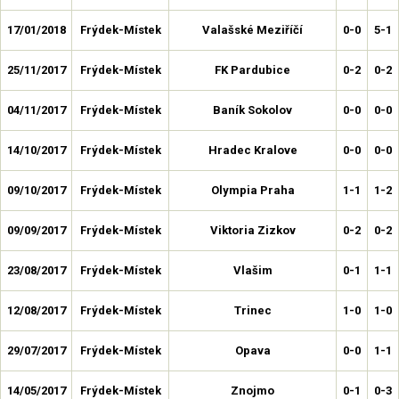
17/01/2018
Frýdek-Místek
Valašské Meziříčí
0-0
5-1
25/11/2017
Frýdek-Místek
FK Pardubice
0-2
0-2
04/11/2017
Frýdek-Místek
Baník Sokolov
0-0
0-0
14/10/2017
Frýdek-Místek
Hradec Kralove
0-0
0-0
09/10/2017
Frýdek-Místek
Olympia Praha
1-1
1-2
09/09/2017
Frýdek-Místek
Viktoria Zizkov
0-2
0-2
23/08/2017
Frýdek-Místek
Vlašim
0-1
1-1
12/08/2017
Frýdek-Místek
Trinec
1-0
1-0
29/07/2017
Frýdek-Místek
Opava
0-0
1-1
14/05/2017
Frýdek-Místek
Znojmo
0-1
0-3