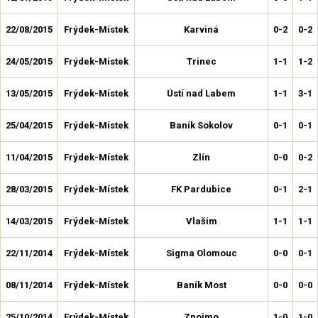
22/08/2015
Frýdek-Místek
Karviná
0-2
0-2
24/05/2015
Frýdek-Místek
Trinec
1-1
1-2
13/05/2015
Frýdek-Místek
Ústí nad Labem
1-1
3-1
25/04/2015
Frýdek-Místek
Baník Sokolov
0-1
0-1
11/04/2015
Frýdek-Místek
Zlín
0-0
0-2
28/03/2015
Frýdek-Místek
FK Pardubice
0-1
2-1
14/03/2015
Frýdek-Místek
Vlašim
1-1
1-1
22/11/2014
Frýdek-Místek
Sigma Olomouc
0-0
0-1
08/11/2014
Frýdek-Místek
Baník Most
0-0
0-0
25/10/2014
Frýdek-Místek
Znojmo
1-0
1-0