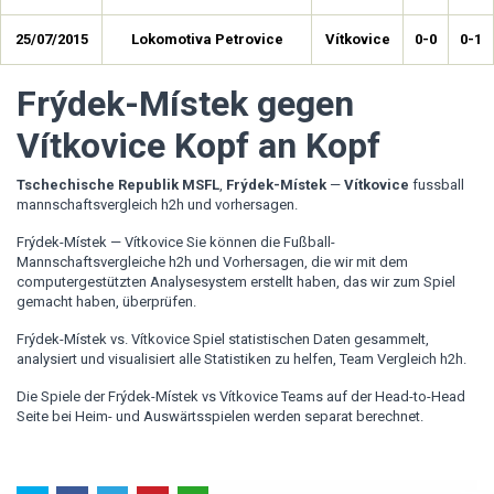
25/07/2015
Lokomotiva Petrovice
Vítkovice
0-0
0-1
Frýdek-Místek gegen
Vítkovice Kopf an Kopf
Tschechische Republik MSFL
,
Frýdek-Místek
—
Vítkovice
fussball
mannschaftsvergleich h2h und vorhersagen.
Frýdek-Místek — Vítkovice Sie können die Fußball-
Mannschaftsvergleiche h2h und Vorhersagen, die wir mit dem
computergestützten Analysesystem erstellt haben, das wir zum Spiel
gemacht haben, überprüfen.
Frýdek-Místek vs. Vítkovice Spiel statistischen Daten gesammelt,
analysiert und visualisiert alle Statistiken zu helfen, Team Vergleich h2h.
Die Spiele der Frýdek-Místek vs Vítkovice Teams auf der Head-to-Head
Seite bei Heim- und Auswärtsspielen werden separat berechnet.