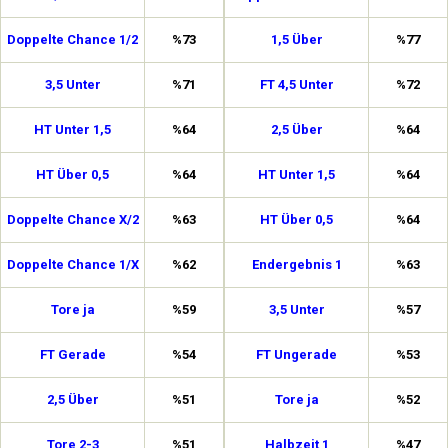
Doppelte Chance 1/2
%73
1,5 Über
%77
3,5 Unter
%71
FT 4,5 Unter
%72
HT Unter 1,5
%64
2,5 Über
%64
HT Über 0,5
%64
HT Unter 1,5
%64
Doppelte Chance X/2
%63
HT Über 0,5
%64
Doppelte Chance 1/X
%62
Endergebnis 1
%63
Tore ja
%59
3,5 Unter
%57
FT Gerade
%54
FT Ungerade
%53
2,5 Über
%51
Tore ja
%52
Tore 2-3
%51
Halbzeit 1
%47