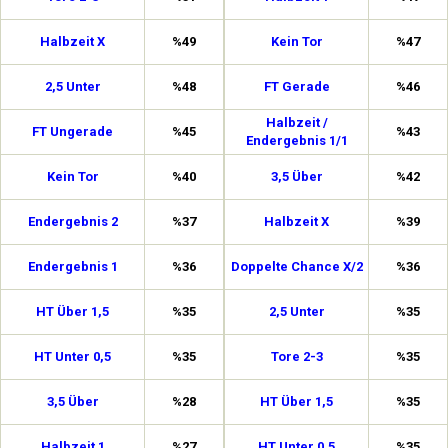
Halbzeit X
%49
Kein Tor
%47
2,5 Unter
%48
FT Gerade
%46
Halbzeit /
FT Ungerade
%45
%43
Endergebnis 1/1
Kein Tor
%40
3,5 Über
%42
Endergebnis 2
%37
Halbzeit X
%39
Endergebnis 1
%36
Doppelte Chance X/2
%36
HT Über 1,5
%35
2,5 Unter
%35
HT Unter 0,5
%35
Tore 2-3
%35
3,5 Über
%28
HT Über 1,5
%35
Halbzeit 1
%27
HT Unter 0,5
%35