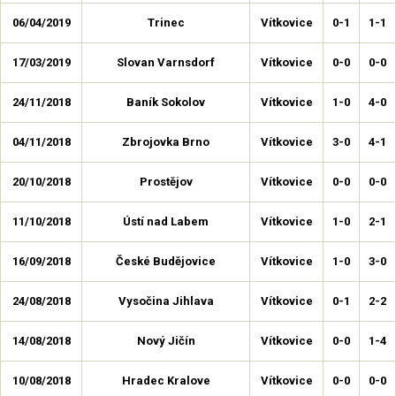
06/04/2019
Trinec
Vítkovice
0-1
1-1
17/03/2019
Slovan Varnsdorf
Vítkovice
0-0
0-0
24/11/2018
Baník Sokolov
Vítkovice
1-0
4-0
04/11/2018
Zbrojovka Brno
Vítkovice
3-0
4-1
20/10/2018
Prostějov
Vítkovice
0-0
0-0
11/10/2018
Ústí nad Labem
Vítkovice
1-0
2-1
16/09/2018
České Budějovice
Vítkovice
1-0
3-0
24/08/2018
Vysočina Jihlava
Vítkovice
0-1
2-2
14/08/2018
Nový Jičín
Vítkovice
0-0
1-4
10/08/2018
Hradec Kralove
Vítkovice
0-0
0-0