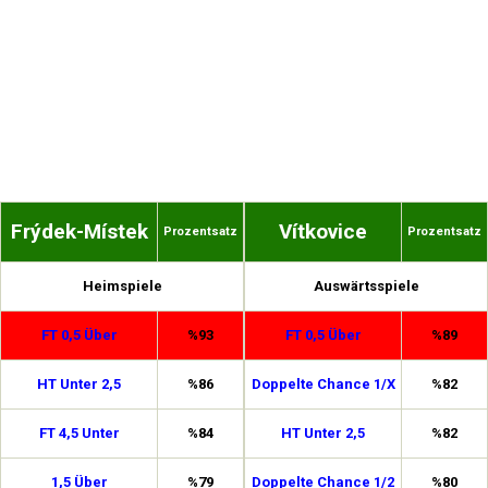
Frýdek-Místek
Vítkovice
Prozentsatz
Prozentsatz
Heimspiele
Auswärtsspiele
FT 0,5 Über
%93
FT 0,5 Über
%89
HT Unter 2,5
%86
Doppelte Chance 1/X
%82
FT 4,5 Unter
%84
HT Unter 2,5
%82
1,5 Über
%79
Doppelte Chance 1/2
%80