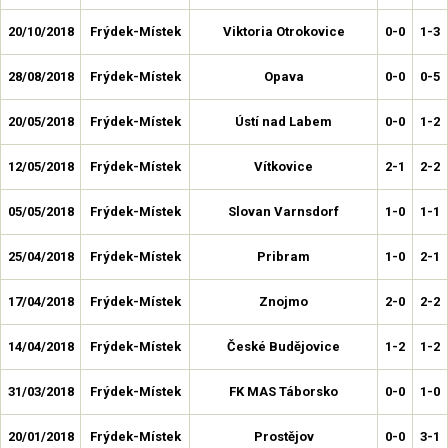
20/10/2018
Frýdek-Místek
Viktoria Otrokovice
0-0
1-3
28/08/2018
Frýdek-Místek
Opava
0-0
0-5
20/05/2018
Frýdek-Místek
Ústí nad Labem
0-0
1-2
12/05/2018
Frýdek-Místek
Vítkovice
2-1
2-2
05/05/2018
Frýdek-Místek
Slovan Varnsdorf
1-0
1-1
25/04/2018
Frýdek-Místek
Pribram
1-0
2-1
17/04/2018
Frýdek-Místek
Znojmo
2-0
2-2
14/04/2018
Frýdek-Místek
České Budějovice
1-2
1-2
31/03/2018
Frýdek-Místek
FK MAS Táborsko
0-0
1-0
20/01/2018
Frýdek-Místek
Prostějov
0-0
3-1