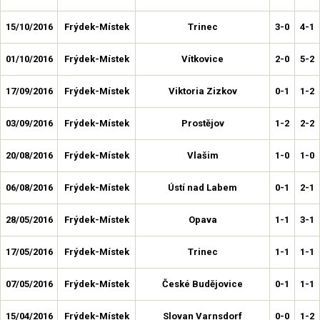
15/10/2016
Frýdek-Místek
Trinec
3-0
4-1
01/10/2016
Frýdek-Místek
Vítkovice
2-0
5-2
17/09/2016
Frýdek-Místek
Viktoria Zizkov
0-1
1-2
03/09/2016
Frýdek-Místek
Prostějov
1-2
2-2
20/08/2016
Frýdek-Místek
Vlašim
1-0
1-0
06/08/2016
Frýdek-Místek
Ústí nad Labem
0-1
2-1
28/05/2016
Frýdek-Místek
Opava
1-1
3-1
17/05/2016
Frýdek-Místek
Trinec
1-1
1-1
07/05/2016
Frýdek-Místek
České Budějovice
0-1
1-1
15/04/2016
Frýdek-Místek
Slovan Varnsdorf
0-0
1-2