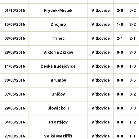
01/10/2016
Frýdek-Místek
Vítkovice
2-0
5-2
15/09/2016
Znojmo
Vítkovice
1-0
3-2
03/09/2016
Trinec
Vítkovice
2-1
2-1
28/08/2016
Viktoria Zizkov
Vítkovice
0-0
3-0
14/08/2016
České Budějovice
Vítkovice
0-0
1-0
30/07/2016
Brumov
Vítkovice
0-0
0-5
07/06/2016
Uničov
Vítkovice
0-0
0-2
29/05/2016
Slovácko II
Vítkovice
0-0
0-0
04/05/2016
Prostějov
Vítkovice
0-0
1-2
27/03/2016
Velké Meziříčí
Vítkovice
0-0
1-1