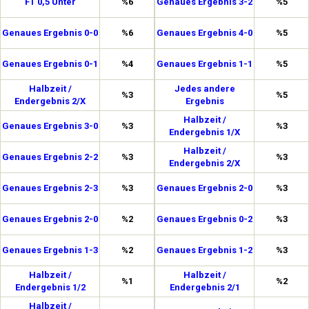
FT 0,5 Unter
%6
Genaues Ergebnis 3-2
%5
Genaues Ergebnis 0-0
%6
Genaues Ergebnis 4-0
%5
Genaues Ergebnis 0-1
%4
Genaues Ergebnis 1-1
%5
Halbzeit /
Jedes andere
%3
%5
Endergebnis 2/X
Ergebnis
Halbzeit /
Genaues Ergebnis 3-0
%3
%3
Endergebnis 1/X
Halbzeit /
Genaues Ergebnis 2-2
%3
%3
Endergebnis 2/X
Genaues Ergebnis 2-3
%3
Genaues Ergebnis 2-0
%3
Genaues Ergebnis 2-0
%2
Genaues Ergebnis 0-2
%3
Genaues Ergebnis 1-3
%2
Genaues Ergebnis 1-2
%3
Halbzeit /
Halbzeit /
%1
%2
Endergebnis 1/2
Endergebnis 2/1
Halbzeit /