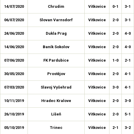
14/07/2020
Chrudim
Vítkovice
0-1
3-1
06/07/2020
Slovan Varnsdorf
Vítkovice
2-0
3-1
24/06/2020
Dukla Prag
Vítkovice
2-0
4-0
14/06/2020
Baník Sokolov
Vítkovice
2-0
4-0
07/06/2020
FK Pardubice
Vítkovice
1-0
2-1
30/05/2020
Prostějov
Vítkovice
2-0
4-1
07/03/2020
Slavoj Vyšehrad
Vítkovice
3-0
4-1
10/11/2019
Hradec Kralove
Vítkovice
2-0
3-0
26/10/2019
Líšeň
Vítkovice
2-0
5-1
05/10/2019
Trinec
Vítkovice
2-1
3-2