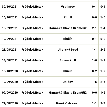
30/10/2021
Frýdek-Místek
Vratimov
0-1
0-1
16/10/2021
Frýdek-Místek
Zlín II
0-0
1-0
18/09/2021
Frýdek-Místek
Hanácká Slávia Kroměříž
2-1
2-4
12/09/2021
Frýdek-Místek
Hlučín
0-1
0-2
28/08/2021
Frýdek-Místek
Uherský Brod
1-1
2-2
14/08/2021
Frýdek-Místek
Slovácko II
1-0
1-1
10/10/2020
Frýdek-Místek
Hlučín
0-2
1-2
12/09/2020
Frýdek-Místek
Uničov
1-5
2-6
09/09/2020
Frýdek-Místek
Hanácká Slávia Kroměříž
0-0
1-2
21/08/2020
Frýdek-Místek
Baník Ostrava II
1-1
2-3