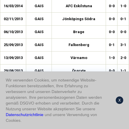
16/03/2014
GAIS
AFC Eskilstuna
0-0
1-0
02/11/2013
GAIS
Jönköpings Södra
0-0
0-1
06/10/2013
GAIS
Brage
0-0
0-0
25/09/2013
GAIS
Falkenberg
0-1
3-1
13/09/2013
GAIS
Värnamo
1-0
2-0
29/08/2013
GAIS
Örgryte
0-0
1-1
Wir verwenden Cookies, um notwendige Website-
15/08/2013
GAIS
Ängelholm
2-1
2-1
Funktionen bereitzustellen, Ihre Erfahrung zu
verbessern und unseren Datenverkehr zu
03/08/2013
GAIS
Varberg
0-0
0-1
analysieren. Ihre personenbezogenen Daten werden
X
gemäß DSGVO erhoben und verarbeitet. Durch die
Nutzung unserer Website akzeptieren Sie unsere
27/07/2013
GAIS
GIF Sundsvall
1-0
3-3
Datenschutzrichtlinie
und unsere Verwendung von
Cookies.
19/06/2013
GAIS
Örebro
1-1
1-1