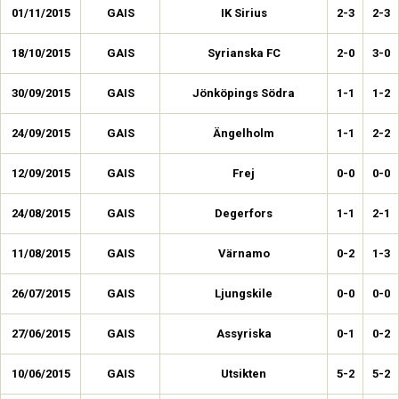
01/11/2015
GAIS
IK Sirius
2-3
2-3
18/10/2015
GAIS
Syrianska FC
2-0
3-0
30/09/2015
GAIS
Jönköpings Södra
1-1
1-2
24/09/2015
GAIS
Ängelholm
1-1
2-2
12/09/2015
GAIS
Frej
0-0
0-0
24/08/2015
GAIS
Degerfors
1-1
2-1
11/08/2015
GAIS
Värnamo
0-2
1-3
26/07/2015
GAIS
Ljungskile
0-0
0-0
27/06/2015
GAIS
Assyriska
0-1
0-2
10/06/2015
GAIS
Utsikten
5-2
5-2