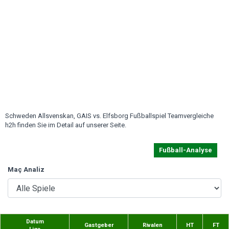
Schweden Allsvenskan, GAIS vs. Elfsborg Fußballspiel Teamvergleiche
h2h finden Sie im Detail auf unserer Seite.
Fußball-Analyse
Maç Analiz
Datum
Gastgeber
Rivalen
HT
FT