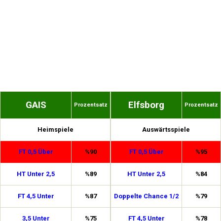
GAIS
Elfsborg
Prozentsatz
Prozentsatz
Heimspiele
Auswärtsspiele
FT 0,5 Über
%90
FT 0,5 Über
%95
HT Unter 2,5
%89
HT Unter 2,5
%84
FT 4,5 Unter
%87
Doppelte Chance 1/2
%79
3,5 Unter
%75
FT 4,5 Unter
%78