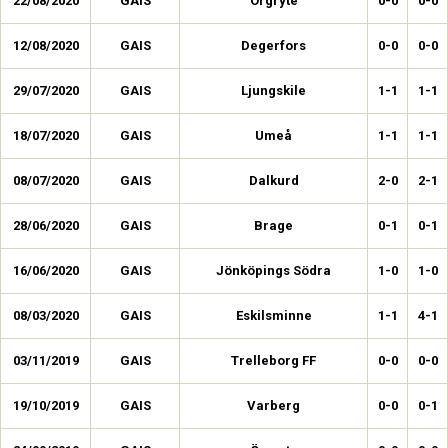
22/08/2020
GAIS
Örgryte
0-0
0-0
12/08/2020
GAIS
Degerfors
0-0
0-0
29/07/2020
GAIS
Ljungskile
1-1
1-1
18/07/2020
GAIS
Umeå
1-1
1-1
08/07/2020
GAIS
Dalkurd
2-0
2-1
28/06/2020
GAIS
Brage
0-1
0-1
16/06/2020
GAIS
Jönköpings Södra
1-0
1-0
08/03/2020
GAIS
Eskilsminne
1-1
4-1
03/11/2019
GAIS
Trelleborg FF
0-0
0-0
19/10/2019
GAIS
Varberg
0-0
0-1