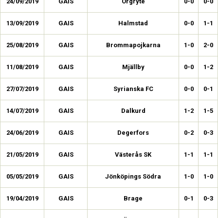
24/09/2019
GAIS
Örgryte
0-0
0-0
13/09/2019
GAIS
Halmstad
0-0
1-1
25/08/2019
GAIS
Brommapojkarna
1-0
2-0
11/08/2019
GAIS
Mjällby
0-0
1-2
27/07/2019
GAIS
Syrianska FC
0-0
0-1
14/07/2019
GAIS
Dalkurd
1-2
1-5
24/06/2019
GAIS
Degerfors
0-2
0-3
21/05/2019
GAIS
Västerås SK
1-1
1-1
05/05/2019
GAIS
Jönköpings Södra
1-0
1-0
19/04/2019
GAIS
Brage
0-1
0-3