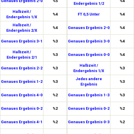
Genaues Ergebnis 2-0
%5
%4
Endergebnis 1/2
Halbzeit /
%4
FT 0,5 Unter
%4
Endergebnis 1/X
Halbzeit /
%4
Genaues Ergebnis 2-0
%4
Endergebnis 2/X
Genaues Ergebnis 3-1
%3
Genaues Ergebnis 3-0
%4
Halbzeit /
%3
Genaues Ergebnis 0-0
%4
Endergebnis 2/1
Halbzeit /
Genaues Ergebnis 2-2
%3
%3
Endergebnis 1/X
Jedes andere
Genaues Ergebnis 1-2
%3
%3
Ergebnis
Genaues Ergebnis 4-0
%2
Genaues Ergebnis 1-3
%3
Genaues Ergebnis 0-2
%2
Genaues Ergebnis 0-2
%2
Genaues Ergebnis 4-1
%2
Genaues Ergebnis 0-3
%2