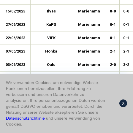
15/07/2023
Ilves
Mariehamn
0-0
0-0
27/06/2023
KuPS
Mariehamn
0-1
0-1
22/06/2023
VIFK
Mariehamn
0-1
0-1
07/06/2023
Honka
Mariehamn
2-1
2-1
03/06/2023
Oulu
Mariehamn
2-0
3-2
31/05/2023
TuRaKe
Mariehamn
0-3
0-7
Wir verwenden Cookies, um notwendige Website-
Funktionen bereitzustellen, Ihre Erfahrung zu
22/05/2023
Inter Turku
Mariehamn
0-0
1-1
verbessern und unseren Datenverkehr zu
analysieren. Ihre personenbezogenen Daten werden
X
17/05/2023
PPJ
Mariehamn
0-2
0-3
gemäß DSGVO erhoben und verarbeitet. Durch die
Nutzung unserer Website akzeptieren Sie unsere
05/05/2023
Datenschutzrichtlinie
und unsere Verwendung von
VPS
Mariehamn
1-0
2-1
Cookies.
25/04/2023
KoiPS
Mariehamn
0-1
1-4