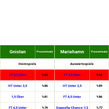
Gnistan
Mariehamn
Prozentsatz
Prozentsatz
Heimspiele
Auswärtsspiele
FT 0,5 Über
%92
FT 0,5 Über
%94
HT Unter 2,5
%86
HT Unter 2,5
%89
1,5 Über
%81
FT 4,5 Unter
%86
FT 4,5 Unter
%79
Doppelte Chance 1/2
%77