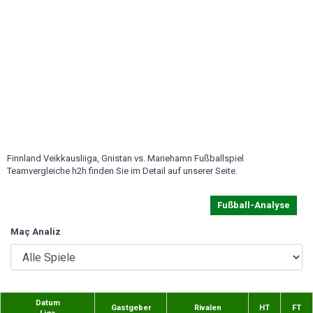
Finnland Veikkausliiga, Gnistan vs. Mariehamn Fußballspiel
Teamvergleiche h2h finden Sie im Detail auf unserer Seite.
Fußball-Analyse
Maç Analiz
Datum
Gastgeber
Rivalen
HT
FT