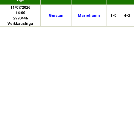
Liga
11/07/2026
14:00
Gnistan
Mariehamn
1-0
4-2
2990446
Veikkausliiga