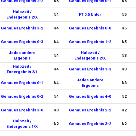
Genaues Ergebnis 2-2
%5
Genaues Ergebnis 0-1
%6
Halbzeit /
%4
FT 0,5 Unter
%5
Endergebnis 2/X
Genaues Ergebnis 3-2
%4
Genaues Ergebnis 0-0
%5
Genaues Ergebnis 0-3
%4
Genaues Ergebnis 1-2
%5
Jedes andere
Halbzeit /
%4
%3
Ergebnis
Endergebnis 2/X
Halbzeit /
%4
Genaues Ergebnis 1-3
%3
Endergebnis 2/1
Jedes andere
Genaues Ergebnis 0-1
%4
%3
Ergebnis
Genaues Ergebnis 0-2
%4
Genaues Ergebnis 4-0
%2
Genaues Ergebnis 3-0
%3
Genaues Ergebnis 2-2
%2
Halbzeit /
%2
Genaues Ergebnis 3-2
%2
Endergebnis 1/X