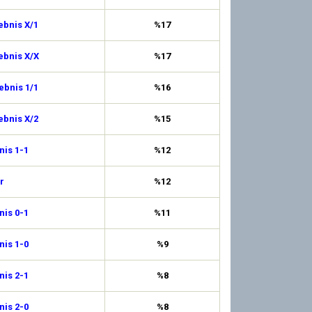
ebnis X/1
%17
ebnis X/X
%17
ebnis 1/1
%16
ebnis X/2
%15
is 1-1
%12
r
%12
is 0-1
%11
is 1-0
%9
is 2-1
%8
is 2-0
%8