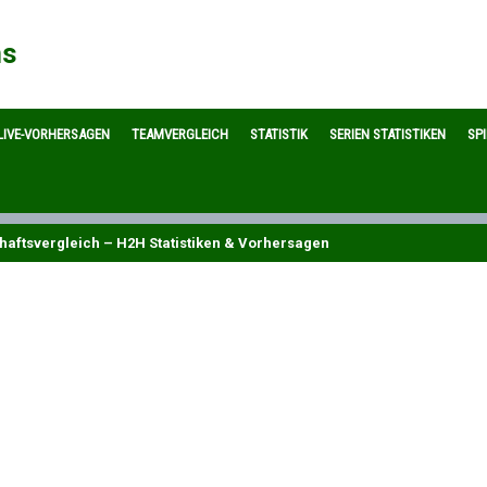
ns
LIVE-VORHERSAGEN
TEAMVERGLEICH
STATISTIK
SERIEN STATISTIKEN
SP
aftsvergleich – H2H Statistiken & Vorhersagen