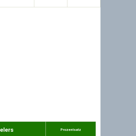
elers
Prozentsatz