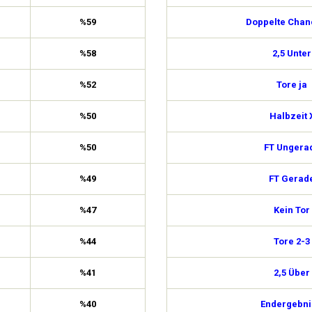
%59
Doppelte Chan
%58
2,5 Unter
%52
Tore ja
%50
Halbzeit 
%50
FT Ungera
%49
FT Gerad
%47
Kein Tor
%44
Tore 2-3
%41
2,5 Über
%40
Endergebni