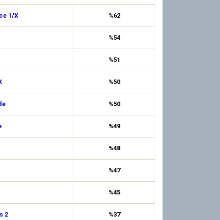
ce 1/X
%62
%54
%51
X
%50
de
%50
e
%49
%48
%47
%45
s 2
%37