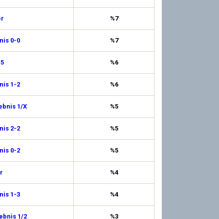
er
%7
is 0-0
%7
,5
%6
is 1-2
%6
ebnis 1/X
%5
is 2-2
%5
is 0-2
%5
r
%4
is 1-3
%4
ebnis 1/2
%3