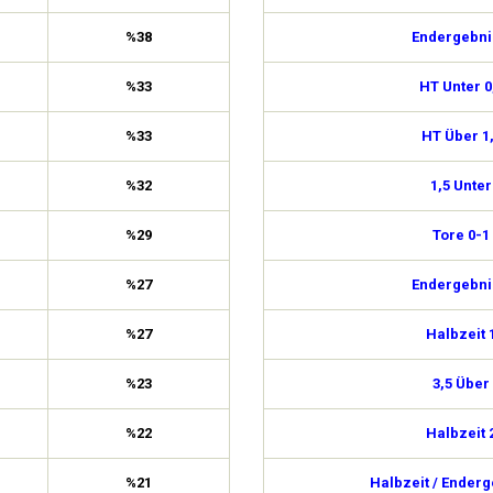
%38
Endergebni
%33
HT Unter 0
%33
HT Über 1
%32
1,5 Unter
%29
Tore 0-1
%27
Endergebni
%27
Halbzeit 
%23
3,5 Über
%22
Halbzeit 
%21
Halbzeit / Enderg