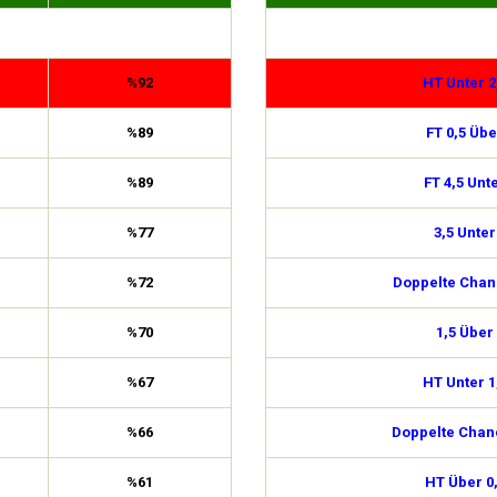
%92
HT Unter 2
%89
FT 0,5 Übe
%89
FT 4,5 Unt
%77
3,5 Unter
%72
Doppelte Chan
%70
1,5 Über
%67
HT Unter 1
%66
Doppelte Chan
%61
HT Über 0