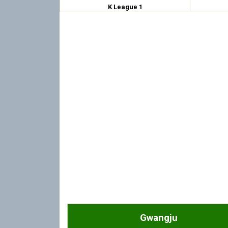
K League 1
Gwangju