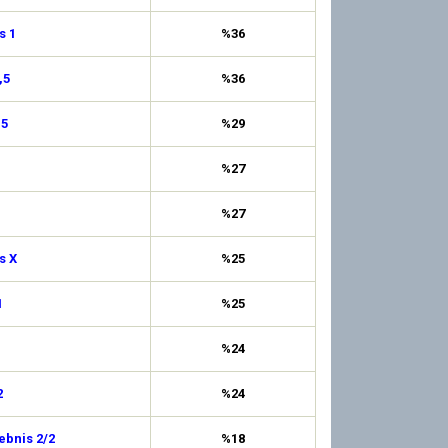
s 1
%36
,5
%36
,5
%29
%27
%27
s X
%25
1
%25
%24
2
%24
ebnis 2/2
%18