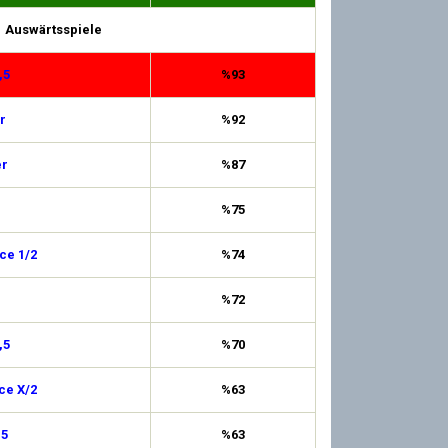
Auswärtsspiele
,5
%93
r
%92
er
%87
%75
ce 1/2
%74
%72
,5
%70
ce X/2
%63
,5
%63