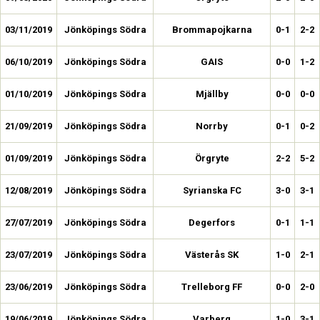
03/11/2019
Jönköpings Södra
Brommapojkarna
0-1
2-2
06/10/2019
Jönköpings Södra
GAIS
0-0
1-2
01/10/2019
Jönköpings Södra
Mjällby
0-0
0-0
21/09/2019
Jönköpings Södra
Norrby
0-1
0-2
01/09/2019
Jönköpings Södra
Örgryte
2-2
5-2
12/08/2019
Jönköpings Södra
Syrianska FC
3-0
3-1
27/07/2019
Jönköpings Södra
Degerfors
0-1
1-1
23/07/2019
Jönköpings Södra
Västerås SK
1-0
2-1
23/06/2019
Jönköpings Södra
Trelleborg FF
0-0
2-0
19/06/2019
Jönköpings Södra
Varberg
1-0
3-1