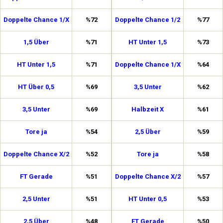
Doppelte Chance 1/X
%72
Doppelte Chance 1/2
%77
1,5 Über
%71
HT Unter 1,5
%73
HT Unter 1,5
%71
Doppelte Chance 1/X
%64
HT Über 0,5
%69
3,5 Unter
%62
3,5 Unter
%69
Halbzeit X
%61
Tore ja
%54
2,5 Über
%59
Doppelte Chance X/2
%52
Tore ja
%58
FT Gerade
%51
Doppelte Chance X/2
%57
2,5 Unter
%51
HT Unter 0,5
%53
2,5 Über
%48
FT Gerade
%50