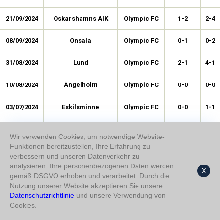
21/09/2024
Oskarshamns AIK
Olympic FC
1-2
2-4
08/09/2024
Onsala
Olympic FC
0-1
0-2
31/08/2024
Lund
Olympic FC
2-1
4-1
10/08/2024
Ängelholm
Olympic FC
0-0
0-0
03/07/2024
Eskilsminne
Olympic FC
0-0
1-1
23/06/2024
Ljungskile
Olympic FC
0-0
0-1
Wir verwenden Cookies, um notwendige Website-
Funktionen bereitzustellen, Ihre Erfahrung zu
01/06/2024
Ariana
Olympic FC
1-1
2-2
verbessern und unseren Datenverkehr zu
analysieren. Ihre personenbezogenen Daten werden
X
17/05/2024
Rosengard
Olympic FC
1-0
2-0
gemäß DSGVO erhoben und verarbeitet. Durch die
Nutzung unserer Website akzeptieren Sie unsere
04/05/2024
Datenschutzrichtlinie
Trollhättan
und unsere Verwendung von
Olympic FC
1-0
2-0
Cookies.
21/04/2024
Tvååker
Olympic FC
0-1
1-2