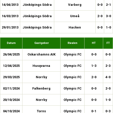
14/04/2013
Jönköpings Södra
Varberg
0-0
2-1
16/03/2013
Jönköpings Södra
Umeå
2-0
3-0
29/01/2013
Jönköpings Södra
Hacken
0-0
1-0
Datum
Gastgeber
Rivalen
HT
FT
26/04/2025
Oskarshamns AIK
Olympic FC
0-0
0-0
12/04/2025
Husqvarna
Olympic FC
1-3
2-3
29/03/2025
Norrby
Olympic FC
2-0
4-0
02/11/2024
Falkenberg
Olympic FC
0-0
2-0
20/10/2024
Norrby
Olympic FC
0-0
1-0
04/10/2024
Torns
Olympic FC
0-1
0-3