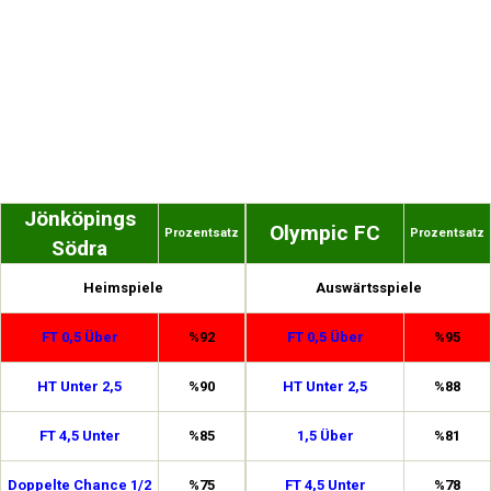
Jönköpings
Olympic FC
Prozentsatz
Prozentsatz
Södra
Heimspiele
Auswärtsspiele
FT 0,5 Über
%92
FT 0,5 Über
%95
HT Unter 2,5
%90
HT Unter 2,5
%88
FT 4,5 Unter
%85
1,5 Über
%81
Doppelte Chance 1/2
%75
FT 4,5 Unter
%78