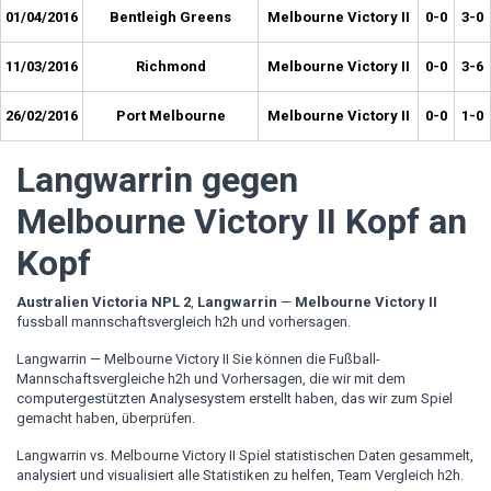
01/04/2016
Bentleigh Greens
Melbourne Victory II
0-0
3-0
11/03/2016
Richmond
Melbourne Victory II
0-0
3-6
26/02/2016
Port Melbourne
Melbourne Victory II
0-0
1-0
Langwarrin gegen
Melbourne Victory II Kopf an
Kopf
Australien Victoria NPL 2
,
Langwarrin
—
Melbourne Victory II
fussball mannschaftsvergleich h2h und vorhersagen.
Langwarrin — Melbourne Victory II Sie können die Fußball-
Mannschaftsvergleiche h2h und Vorhersagen, die wir mit dem
computergestützten Analysesystem erstellt haben, das wir zum Spiel
gemacht haben, überprüfen.
Langwarrin vs. Melbourne Victory II Spiel statistischen Daten gesammelt,
analysiert und visualisiert alle Statistiken zu helfen, Team Vergleich h2h.