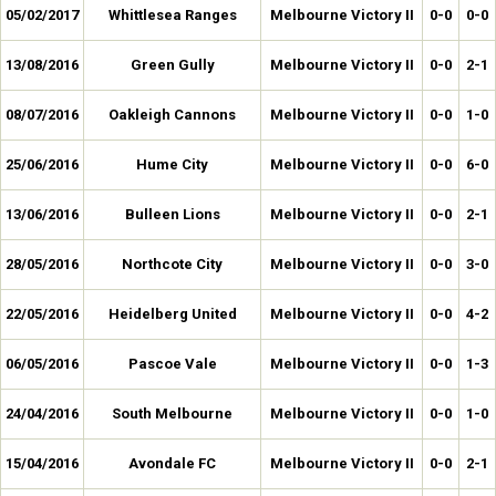
05/02/2017
Whittlesea Ranges
Melbourne Victory II
0-0
0-0
13/08/2016
Green Gully
Melbourne Victory II
0-0
2-1
08/07/2016
Oakleigh Cannons
Melbourne Victory II
0-0
1-0
25/06/2016
Hume City
Melbourne Victory II
0-0
6-0
13/06/2016
Bulleen Lions
Melbourne Victory II
0-0
2-1
28/05/2016
Northcote City
Melbourne Victory II
0-0
3-0
22/05/2016
Heidelberg United
Melbourne Victory II
0-0
4-2
06/05/2016
Pascoe Vale
Melbourne Victory II
0-0
1-3
24/04/2016
South Melbourne
Melbourne Victory II
0-0
1-0
15/04/2016
Avondale FC
Melbourne Victory II
0-0
2-1