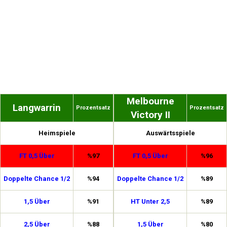
Melbourne
Langwarrin
Prozentsatz
Prozentsatz
Victory II
Heimspiele
Auswärtsspiele
FT 0,5 Über
%97
FT 0,5 Über
%96
Doppelte Chance 1/2
%94
Doppelte Chance 1/2
%89
1,5 Über
%91
HT Unter 2,5
%89
2,5 Über
%88
1,5 Über
%80