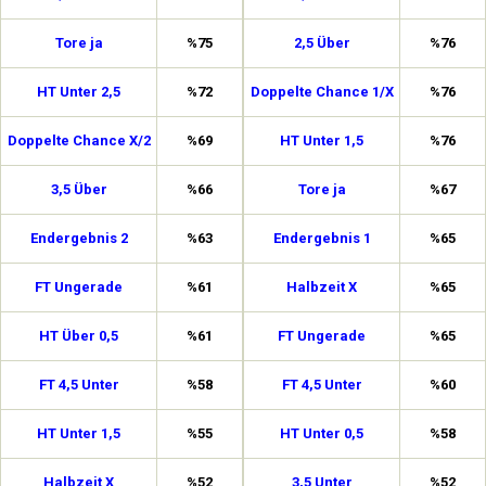
Tore ja
%75
2,5 Über
%76
HT Unter 2,5
%72
Doppelte Chance 1/X
%76
Doppelte Chance X/2
%69
HT Unter 1,5
%76
3,5 Über
%66
Tore ja
%67
Endergebnis 2
%63
Endergebnis 1
%65
FT Ungerade
%61
Halbzeit X
%65
HT Über 0,5
%61
FT Ungerade
%65
FT 4,5 Unter
%58
FT 4,5 Unter
%60
HT Unter 1,5
%55
HT Unter 0,5
%58
Halbzeit X
%52
3,5 Unter
%52