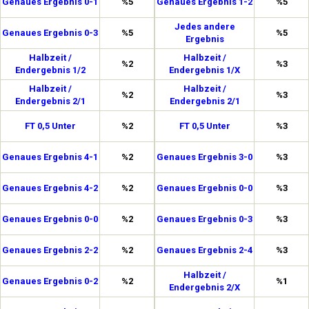
Genaues Ergebnis 0-1
%5
Genaues Ergebnis 1-2
%5
Jedes andere
Genaues Ergebnis 0-3
%5
%5
Ergebnis
Halbzeit /
Halbzeit /
%2
%3
Endergebnis 1/2
Endergebnis 1/X
Halbzeit /
Halbzeit /
%2
%3
Endergebnis 2/1
Endergebnis 2/1
FT 0,5 Unter
%2
FT 0,5 Unter
%3
Genaues Ergebnis 4-1
%2
Genaues Ergebnis 3-0
%3
Genaues Ergebnis 4-2
%2
Genaues Ergebnis 0-0
%3
Genaues Ergebnis 0-0
%2
Genaues Ergebnis 0-3
%3
Genaues Ergebnis 2-2
%2
Genaues Ergebnis 2-4
%3
Halbzeit /
Genaues Ergebnis 0-2
%2
%1
Endergebnis 2/X