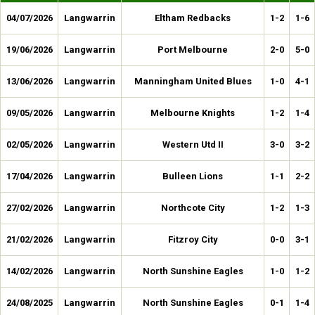
04/07/2026
Langwarrin
Eltham Redbacks
1-2
1-6
19/06/2026
Langwarrin
Port Melbourne
2-0
5-0
13/06/2026
Langwarrin
Manningham United Blues
1-0
4-1
09/05/2026
Langwarrin
Melbourne Knights
1-2
1-4
02/05/2026
Langwarrin
Western Utd II
3-0
3-2
17/04/2026
Langwarrin
Bulleen Lions
1-1
2-2
27/02/2026
Langwarrin
Northcote City
1-2
1-3
21/02/2026
Langwarrin
Fitzroy City
0-0
3-1
14/02/2026
Langwarrin
North Sunshine Eagles
1-0
1-2
24/08/2025
Langwarrin
North Sunshine Eagles
0-1
1-4