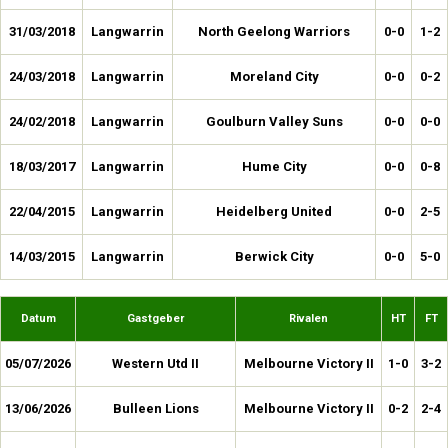
31/03/2018
Langwarrin
North Geelong Warriors
0-0
1-2
24/03/2018
Langwarrin
Moreland City
0-0
0-2
24/02/2018
Langwarrin
Goulburn Valley Suns
0-0
0-0
18/03/2017
Langwarrin
Hume City
0-0
0-8
22/04/2015
Langwarrin
Heidelberg United
0-0
2-5
14/03/2015
Langwarrin
Berwick City
0-0
5-0
Datum
Gastgeber
Rivalen
HT
FT
05/07/2026
Western Utd II
Melbourne Victory II
1-0
3-2
13/06/2026
Bulleen Lions
Melbourne Victory II
0-2
2-4