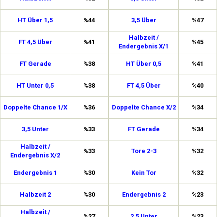
HT Über 1,5
%44
3,5 Über
%47
Halbzeit /
FT 4,5 Über
%41
%45
Endergebnis X/1
FT Gerade
%38
HT Über 0,5
%41
HT Unter 0,5
%38
FT 4,5 Über
%40
Doppelte Chance 1/X
%36
Doppelte Chance X/2
%34
3,5 Unter
%33
FT Gerade
%34
Halbzeit /
%33
Tore 2-3
%32
Endergebnis X/2
Endergebnis 1
%30
Kein Tor
%32
Halbzeit 2
%30
Endergebnis 2
%23
Halbzeit /
%27
2,5 Unter
%23