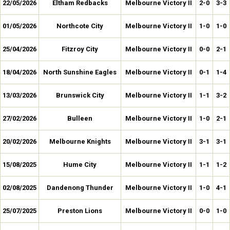
22/05/2026
Eltham Redbacks
Melbourne Victory II
2-0
3-3
01/05/2026
Northcote City
Melbourne Victory II
1-0
1-0
25/04/2026
Fitzroy City
Melbourne Victory II
0-0
2-1
18/04/2026
North Sunshine Eagles
Melbourne Victory II
0-1
1-4
13/03/2026
Brunswick City
Melbourne Victory II
1-1
3-2
27/02/2026
Bulleen
Melbourne Victory II
1-0
2-1
20/02/2026
Melbourne Knights
Melbourne Victory II
3-1
3-1
15/08/2025
Hume City
Melbourne Victory II
1-1
1-2
02/08/2025
Dandenong Thunder
Melbourne Victory II
1-0
4-1
25/07/2025
Preston Lions
Melbourne Victory II
0-0
1-0