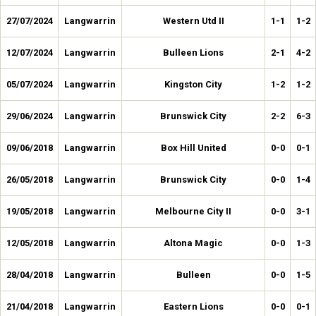
27/07/2024
Langwarrin
Western Utd II
1-1
1-2
12/07/2024
Langwarrin
Bulleen Lions
2-1
4-2
05/07/2024
Langwarrin
Kingston City
1-2
1-2
29/06/2024
Langwarrin
Brunswick City
2-2
6-3
09/06/2018
Langwarrin
Box Hill United
0-0
0-1
26/05/2018
Langwarrin
Brunswick City
0-0
1-4
19/05/2018
Langwarrin
Melbourne City II
0-0
3-1
12/05/2018
Langwarrin
Altona Magic
0-0
1-3
28/04/2018
Langwarrin
Bulleen
0-0
1-5
21/04/2018
Langwarrin
Eastern Lions
0-0
0-1