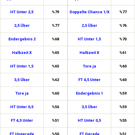
HT Unter 2,5
%79
Doppelte Chance 1/X
%77
2,5 Über
%77
2,5 Über
%76
Endergebnis 2
%68
HT Unter 1,5
%70
Halbzeit X
%65
Halbzeit X
%61
HT Unter 1,5
%65
Tore ja
%60
3,5 Über
%62
FT 4,5 Unter
%60
Tore ja
%60
Endergebnis 1
%59
HT Unter 0,5
%56
3,5 Über
%59
FT 4,5 Unter
%51
HT Unter 0,5
%55
FT Ungerade
%50
FT Gerade
%51