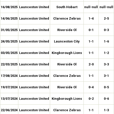
16/08/2025
Launceston United
South Hobart
null-null
null-null
14/06/2025
Launceston United
Clarence Zebras
1-4
2-5
31/05/2025
Launceston United
Riverside Ol
0-1
0-3
24/05/2025
Launceston United
Launceston City
1-1
1-6
03/05/2025
Launceston United
Kingborough Lions
1-1
1-2
22/03/2025
Launceston United
Riverside Ol
2-0
3-3
17/08/2024
Launceston United
Clarence Zebras
1-1
3-1
19/07/2024
Launceston United
Riverside Ol
0-4
0-5
13/07/2024
Launceston United
Kingborough Lions
0-2
0-6
22/06/2024
Launceston United
Clarence Zebras
1-1
1-3