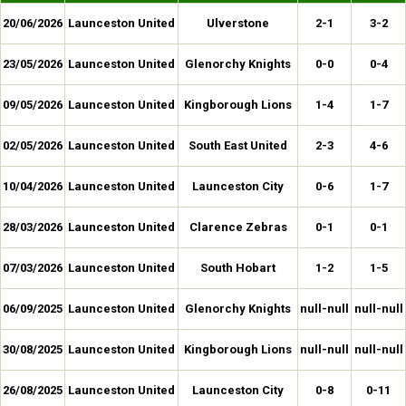
20/06/2026
Launceston United
Ulverstone
2-1
3-2
23/05/2026
Launceston United
Glenorchy Knights
0-0
0-4
09/05/2026
Launceston United
Kingborough Lions
1-4
1-7
02/05/2026
Launceston United
South East United
2-3
4-6
10/04/2026
Launceston United
Launceston City
0-6
1-7
28/03/2026
Launceston United
Clarence Zebras
0-1
0-1
07/03/2026
Launceston United
South Hobart
1-2
1-5
06/09/2025
Launceston United
Glenorchy Knights
null-null
null-null
30/08/2025
Launceston United
Kingborough Lions
null-null
null-null
26/08/2025
Launceston United
Launceston City
0-8
0-11