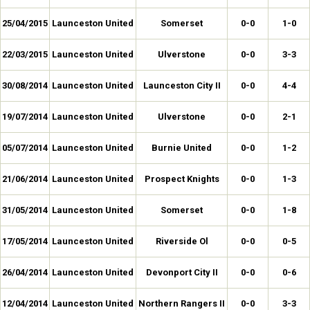
25/04/2015
Launceston United
Somerset
0-0
1-0
22/03/2015
Launceston United
Ulverstone
0-0
3-3
30/08/2014
Launceston United
Launceston City II
0-0
4-4
19/07/2014
Launceston United
Ulverstone
0-0
2-1
05/07/2014
Launceston United
Burnie United
0-0
1-2
21/06/2014
Launceston United
Prospect Knights
0-0
1-3
31/05/2014
Launceston United
Somerset
0-0
1-8
17/05/2014
Launceston United
Riverside Ol
0-0
0-5
26/04/2014
Launceston United
Devonport City II
0-0
0-6
12/04/2014
Launceston United
Northern Rangers II
0-0
3-3