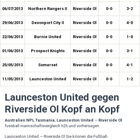
06/07/2013
Northern Rangers II
Riverside Ol
0-0
3-2
29/06/2013
Devonport City II
Riverside Ol
0-0
4-0
22/06/2013
Burnie United
Riverside Ol
0-0
1-0
01/06/2013
Prospect Knights
Riverside Ol
0-0
3-1
25/05/2013
Somerset
Riverside Ol
0-0
4-1
11/05/2013
Launceston United
Riverside Ol
0-0
1-2
Launceston United gegen
Riverside Ol Kopf an Kopf
Australien NPL Tasmania
,
Launceston United
—
Riverside Ol
fussball mannschaftsvergleich h2h und vorhersagen.
Launceston United — Riverside Ol Sie können die Fußball-