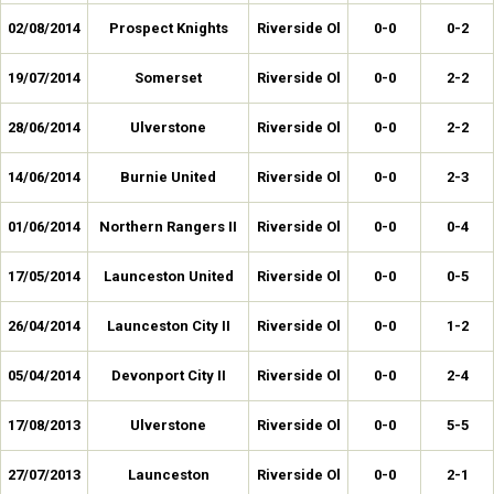
02/08/2014
Prospect Knights
Riverside Ol
0-0
0-2
19/07/2014
Somerset
Riverside Ol
0-0
2-2
28/06/2014
Ulverstone
Riverside Ol
0-0
2-2
14/06/2014
Burnie United
Riverside Ol
0-0
2-3
01/06/2014
Northern Rangers II
Riverside Ol
0-0
0-4
17/05/2014
Launceston United
Riverside Ol
0-0
0-5
26/04/2014
Launceston City II
Riverside Ol
0-0
1-2
05/04/2014
Devonport City II
Riverside Ol
0-0
2-4
17/08/2013
Ulverstone
Riverside Ol
0-0
5-5
27/07/2013
Launceston
Riverside Ol
0-0
2-1