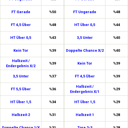
FT Gerade
%50
FT Ungerade
%48
FT 4,5 Über
%48
HT Über 0,5
%44
HT Über 0,5
%43
3,5 Unter
%40
Kein Tor
%39
Doppelte Chance X/2
%40
Halbzeit /
%39
Kein Tor
%39
Endergebnis X/2
3,5 Unter
%37
FT 4,5 Über
%39
Halbzeit /
FT 5,5 Über
%36
%29
Endergebnis X/1
HT Über 1,5
%34
HT Über 1,5
%29
Halbzeit 2
%31
Halbzeit 1
%28
Doppelte Chance 1/X
%31
Tore 2-3
%28