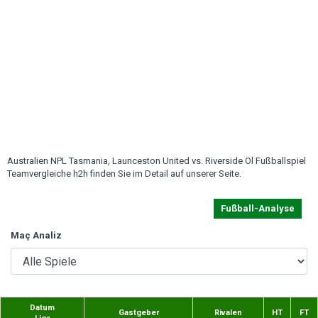
Australien NPL Tasmania, Launceston United vs. Riverside Ol Fußballspiel
Teamvergleiche h2h finden Sie im Detail auf unserer Seite.
Fußball-Analyse
Maç Analiz
Datum
Gastgeber
Rivalen
HT
FT