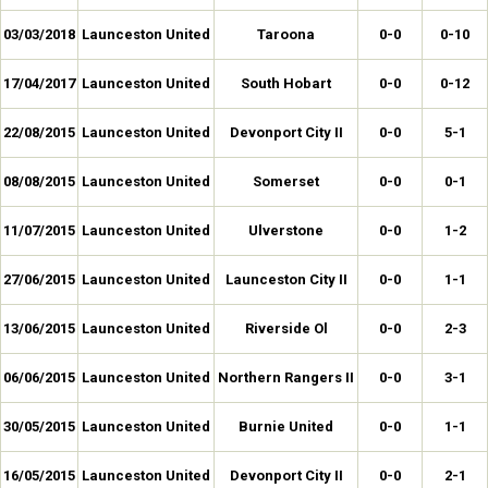
03/03/2018
Launceston United
Taroona
0-0
0-10
17/04/2017
Launceston United
South Hobart
0-0
0-12
22/08/2015
Launceston United
Devonport City II
0-0
5-1
08/08/2015
Launceston United
Somerset
0-0
0-1
11/07/2015
Launceston United
Ulverstone
0-0
1-2
27/06/2015
Launceston United
Launceston City II
0-0
1-1
13/06/2015
Launceston United
Riverside Ol
0-0
2-3
06/06/2015
Launceston United
Northern Rangers II
0-0
3-1
30/05/2015
Launceston United
Burnie United
0-0
1-1
16/05/2015
Launceston United
Devonport City II
0-0
2-1