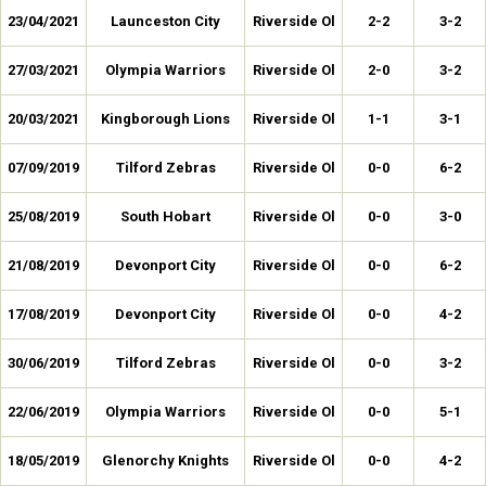
23/04/2021
Launceston City
Riverside Ol
2-2
3-2
27/03/2021
Olympia Warriors
Riverside Ol
2-0
3-2
20/03/2021
Kingborough Lions
Riverside Ol
1-1
3-1
07/09/2019
Tilford Zebras
Riverside Ol
0-0
6-2
25/08/2019
South Hobart
Riverside Ol
0-0
3-0
21/08/2019
Devonport City
Riverside Ol
0-0
6-2
17/08/2019
Devonport City
Riverside Ol
0-0
4-2
30/06/2019
Tilford Zebras
Riverside Ol
0-0
3-2
22/06/2019
Olympia Warriors
Riverside Ol
0-0
5-1
18/05/2019
Glenorchy Knights
Riverside Ol
0-0
4-2