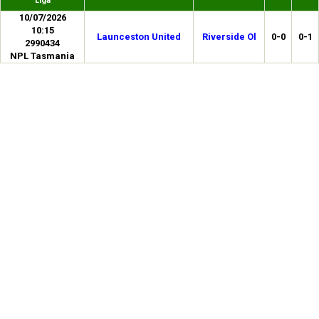
Liga
10/07/2026
10:15
Launceston United
Riverside Ol
0-0
0-1
2990434
NPL Tasmania