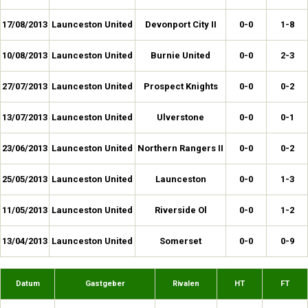
17/08/2013
Launceston United
Devonport City II
0-0
1-8
10/08/2013
Launceston United
Burnie United
0-0
2-3
27/07/2013
Launceston United
Prospect Knights
0-0
0-2
13/07/2013
Launceston United
Ulverstone
0-0
0-1
23/06/2013
Launceston United
Northern Rangers II
0-0
0-2
25/05/2013
Launceston United
Launceston
0-0
1-3
11/05/2013
Launceston United
Riverside Ol
0-0
1-2
13/04/2013
Launceston United
Somerset
0-0
0-9
Datum
Gastgeber
Rivalen
HT
FT