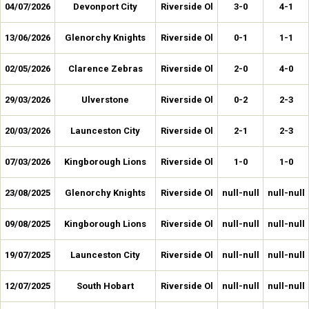
04/07/2026
Devonport City
Riverside Ol
3-0
4-1
13/06/2026
Glenorchy Knights
Riverside Ol
0-1
1-1
02/05/2026
Clarence Zebras
Riverside Ol
2-0
4-0
29/03/2026
Ulverstone
Riverside Ol
0-2
2-3
20/03/2026
Launceston City
Riverside Ol
2-1
2-3
07/03/2026
Kingborough Lions
Riverside Ol
1-0
1-0
23/08/2025
Glenorchy Knights
Riverside Ol
null-null
null-null
09/08/2025
Kingborough Lions
Riverside Ol
null-null
null-null
19/07/2025
Launceston City
Riverside Ol
null-null
null-null
12/07/2025
South Hobart
Riverside Ol
null-null
null-null