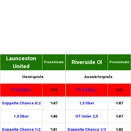
Launceston
Riverside Ol
Prozentsatz
Prozentsatz
United
Heimspiele
Auswärtsspiele
FT 0,5 Über
%94
FT 0,5 Über
%95
Doppelte Chance X/2
%87
1,5 Über
%87
1,5 Über
%86
HT Unter 2,5
%87
Doppelte Chance 1/2
%81
Doppelte Chance 1/2
%82