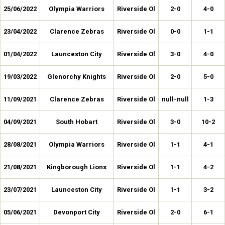
25/06/2022
Olympia Warriors
Riverside Ol
2-0
4-0
23/04/2022
Clarence Zebras
Riverside Ol
0-0
1-1
01/04/2022
Launceston City
Riverside Ol
3-0
4-0
19/03/2022
Glenorchy Knights
Riverside Ol
2-0
5-0
11/09/2021
Clarence Zebras
Riverside Ol
null-null
1-3
04/09/2021
South Hobart
Riverside Ol
3-0
10-2
28/08/2021
Olympia Warriors
Riverside Ol
1-1
4-1
21/08/2021
Kingborough Lions
Riverside Ol
1-1
4-2
23/07/2021
Launceston City
Riverside Ol
1-1
3-2
05/06/2021
Devonport City
Riverside Ol
2-0
6-1