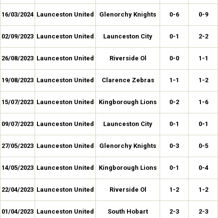
16/03/2024
Launceston United
Glenorchy Knights
0-6
0-9
02/09/2023
Launceston United
Launceston City
0-1
2-2
26/08/2023
Launceston United
Riverside Ol
0-0
1-1
19/08/2023
Launceston United
Clarence Zebras
1-1
1-2
15/07/2023
Launceston United
Kingborough Lions
0-2
1-6
09/07/2023
Launceston United
Launceston City
0-1
0-1
27/05/2023
Launceston United
Glenorchy Knights
0-3
0-5
14/05/2023
Launceston United
Kingborough Lions
0-1
0-4
22/04/2023
Launceston United
Riverside Ol
1-2
1-2
01/04/2023
Launceston United
South Hobart
2-3
2-3