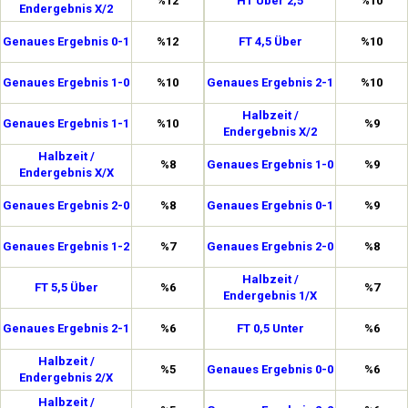
%12
HT Über 2,5
%10
Endergebnis X/2
Genaues Ergebnis 0-1
%12
FT 4,5 Über
%10
Genaues Ergebnis 1-0
%10
Genaues Ergebnis 2-1
%10
Halbzeit /
Genaues Ergebnis 1-1
%10
%9
Endergebnis X/2
Halbzeit /
%8
Genaues Ergebnis 1-0
%9
Endergebnis X/X
Genaues Ergebnis 2-0
%8
Genaues Ergebnis 0-1
%9
Genaues Ergebnis 1-2
%7
Genaues Ergebnis 2-0
%8
Halbzeit /
FT 5,5 Über
%6
%7
Endergebnis 1/X
Genaues Ergebnis 2-1
%6
FT 0,5 Unter
%6
Halbzeit /
%5
Genaues Ergebnis 0-0
%6
Endergebnis 2/X
Halbzeit /