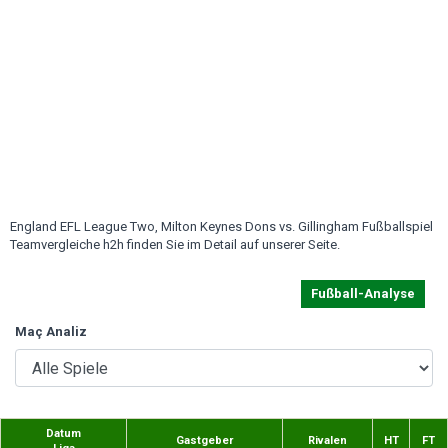
England EFL League Two, Milton Keynes Dons vs. Gillingham Fußballspiel
Teamvergleiche h2h finden Sie im Detail auf unserer Seite.
Fußball-Analyse
Maç Analiz
Datum
Gastgeber
Rivalen
HT
FT