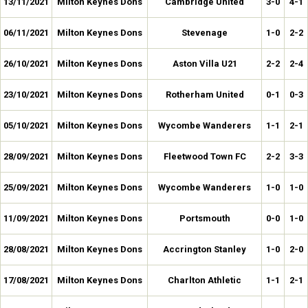
13/11/2021
Milton Keynes Dons
Cambridge United
3-0
4-1
06/11/2021
Milton Keynes Dons
Stevenage
1-0
2-2
26/10/2021
Milton Keynes Dons
Aston Villa U21
2-2
2-4
23/10/2021
Milton Keynes Dons
Rotherham United
0-1
0-3
05/10/2021
Milton Keynes Dons
Wycombe Wanderers
1-1
2-1
28/09/2021
Milton Keynes Dons
Fleetwood Town FC
2-2
3-3
25/09/2021
Milton Keynes Dons
Wycombe Wanderers
1-0
1-0
11/09/2021
Milton Keynes Dons
Portsmouth
0-0
1-0
28/08/2021
Milton Keynes Dons
Accrington Stanley
1-0
2-0
17/08/2021
Milton Keynes Dons
Charlton Athletic
1-1
2-1