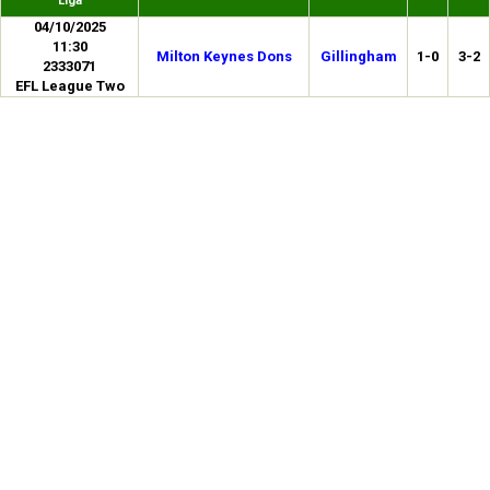
Liga
04/10/2025
11:30
Milton Keynes Dons
Gillingham
1-0
3-2
2333071
EFL League Two