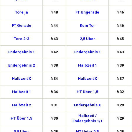
Tore ja
%48
FT Ungerade
%46
FT Gerade
%44
Kein Tor
%46
Tore 2-3
%43
2,5 Über
%45
Endergebnis 1
%42
Endergebnis 1
%43
Endergebnis 2
%38
Halbzeit 1
%39
Halbzeit X
%34
Halbzeit X
%37
Halbzeit 1
%34
HT Über 1,5
%32
Halbzeit 2
%31
Endergebnis X
%29
Halbzeit /
HT Über 1,5
%30
%29
Endergebnis 1/1
3,5 Über
%28
HT Unter 0,5
%28