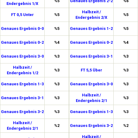
%5
Genaues Ergebnis 2-2
%6
Endergebnis 1/X
Halbzeit /
FT 0,5 Unter
%5
%5
Endergebnis 2/X
Genaues Ergebnis 0-0
%5
Genaues Ergebnis 1-2
%5
Genaues Ergebnis 0-2
%4
Genaues Ergebnis 0-2
%4
Genaues Ergebnis 3-0
%3
Genaues Ergebnis 3-1
%3
Halbzeit /
%3
FT 5,5 Über
%3
Endergebnis 1/2
Genaues Ergebnis 1-3
%3
Genaues Ergebnis 3-0
%3
Halbzeit /
Genaues Ergebnis 3-1
%3
%3
Endergebnis 2/1
Genaues Ergebnis 3-2
%3
Genaues Ergebnis 1-3
%3
Halbzeit /
%2
Genaues Ergebnis 3-2
%2
Endergebnis 2/1
Halbzeit /