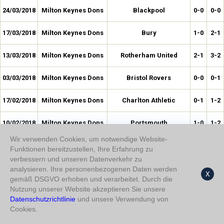
24/03/2018
Milton Keynes Dons
Blackpool
0-0
0-0
17/03/2018
Milton Keynes Dons
Bury
1-0
2-1
13/03/2018
Milton Keynes Dons
Rotherham United
2-1
3-2
03/03/2018
Milton Keynes Dons
Bristol Rovers
0-0
0-1
17/02/2018
Milton Keynes Dons
Charlton Athletic
0-1
1-2
10/02/2018
Milton Keynes Dons
Portsmouth
1-0
1-2
Wir verwenden Cookies, um notwendige Website-
27/01/2018
Milton Keynes Dons
Coventry City
0-0
0-1
Funktionen bereitzustellen, Ihre Erfahrung zu
verbessern und unseren Datenverkehr zu
13/01/2018
Milton Keynes Dons
AFC Wimbledon
0-0
0-0
analysieren. Ihre personenbezogenen Daten werden
X
gemäß DSGVO erhoben und verarbeitet. Durch die
Nutzung unserer Website akzeptieren Sie unsere
30/12/2017
Milton Keynes Dons
Peterborough United
1-0
1-0
Datenschutzrichtlinie
und unsere Verwendung von
Cookies.
26/12/2017
Milton Keynes Dons
Plymouth Argyle
0-1
0-1