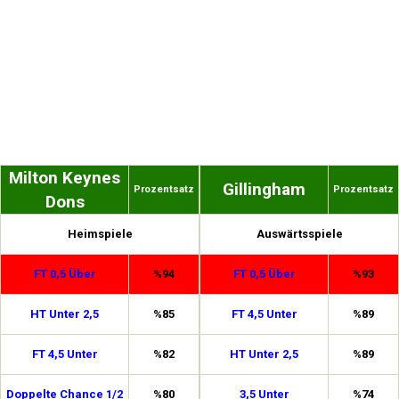
Milton Keynes
Gillingham
Prozentsatz
Prozentsatz
Dons
Heimspiele
Auswärtsspiele
FT 0,5 Über
%94
FT 0,5 Über
%93
HT Unter 2,5
%85
FT 4,5 Unter
%89
FT 4,5 Unter
%82
HT Unter 2,5
%89
Doppelte Chance 1/2
%80
3,5 Unter
%74