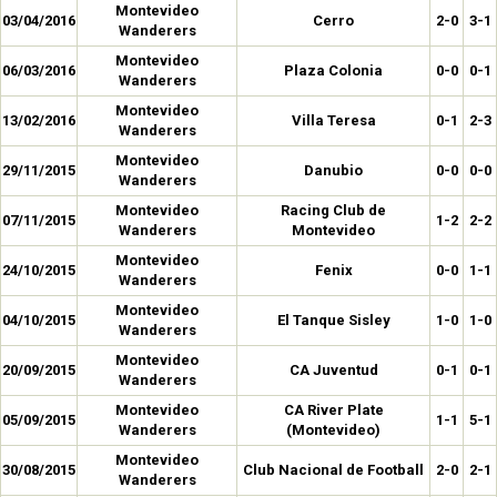
Montevideo
03/04/2016
Cerro
2-0
3-1
Wanderers
Montevideo
06/03/2016
Plaza Colonia
0-0
0-1
Wanderers
Montevideo
13/02/2016
Villa Teresa
0-1
2-3
Wanderers
Montevideo
29/11/2015
Danubio
0-0
0-0
Wanderers
Montevideo
Racing Club de
07/11/2015
1-2
2-2
Wanderers
Montevideo
Montevideo
24/10/2015
Fenix
0-0
1-1
Wanderers
Montevideo
04/10/2015
El Tanque Sisley
1-0
1-0
Wanderers
Montevideo
20/09/2015
CA Juventud
0-1
0-1
Wanderers
Montevideo
CA River Plate
05/09/2015
1-1
5-1
Wanderers
(Montevideo)
Montevideo
30/08/2015
Club Nacional de Football
2-0
2-1
Wanderers