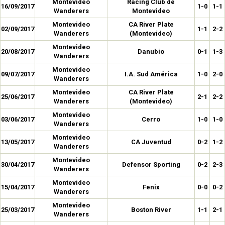
Montevideo
Racing Club de
16/09/2017
1-0
1-1
Wanderers
Montevideo
Montevideo
CA River Plate
02/09/2017
1-1
2-2
Wanderers
(Montevideo)
Montevideo
20/08/2017
Danubio
0-1
1-3
Wanderers
Montevideo
09/07/2017
I.A. Sud América
1-0
2-0
Wanderers
Montevideo
CA River Plate
25/06/2017
2-1
2-2
Wanderers
(Montevideo)
Montevideo
03/06/2017
Cerro
1-0
1-0
Wanderers
Montevideo
13/05/2017
CA Juventud
0-2
1-2
Wanderers
Montevideo
30/04/2017
Defensor Sporting
0-2
2-3
Wanderers
Montevideo
15/04/2017
Fenix
0-0
0-2
Wanderers
Montevideo
25/03/2017
Boston River
1-1
2-1
Wanderers