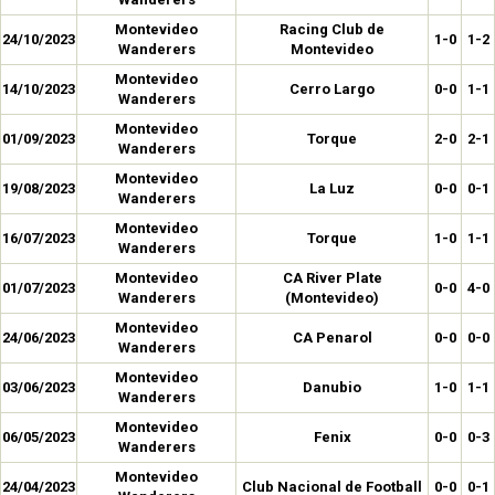
Montevideo
Racing Club de
24/10/2023
1-0
1-2
Wanderers
Montevideo
Montevideo
14/10/2023
Cerro Largo
0-0
1-1
Wanderers
Montevideo
01/09/2023
Torque
2-0
2-1
Wanderers
Montevideo
19/08/2023
La Luz
0-0
0-1
Wanderers
Montevideo
16/07/2023
Torque
1-0
1-1
Wanderers
Montevideo
CA River Plate
01/07/2023
0-0
4-0
Wanderers
(Montevideo)
Montevideo
24/06/2023
CA Penarol
0-0
0-0
Wanderers
Montevideo
03/06/2023
Danubio
1-0
1-1
Wanderers
Montevideo
06/05/2023
Fenix
0-0
0-3
Wanderers
Montevideo
24/04/2023
Club Nacional de Football
0-0
0-1