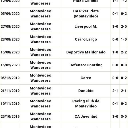
12/09/2020
Plaza Colonia
1-1
1-2
Wanderers
Montevideo
CA River Plate
05/09/2020
0-1
0-2
Wanderers
(Montevideo)
Montevideo
27/08/2020
Liverpool M.
1-0
2-0
Wanderers
Montevideo
23/08/2020
Cerro Largo
0-0
1-0
Wanderers
Montevideo
15/08/2020
Deportivo Maldonado
1-0
2-2
Wanderers
Montevideo
15/02/2020
Defensor Sporting
0-0
0-0
Wanderers
Montevideo
05/12/2019
Cerro
0-0
0-2
Wanderers
Montevideo
21/11/2019
Danubio
2-1
2-1
Wanderers
Montevideo
Racing Club de
10/11/2019
0-1
0-2
Wanderers
Montevideo
Montevideo
25/10/2019
CA Juventud
1-0
3-0
Wanderers
Montevideo