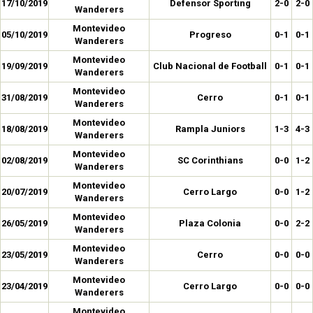
17/10/2019
Defensor Sporting
2-0
2-0
Wanderers
Montevideo
05/10/2019
Progreso
0-1
0-1
Wanderers
Montevideo
19/09/2019
Club Nacional de Football
0-1
0-1
Wanderers
Montevideo
31/08/2019
Cerro
0-1
0-1
Wanderers
Montevideo
18/08/2019
Rampla Juniors
1-3
4-3
Wanderers
Montevideo
02/08/2019
SC Corinthians
0-0
1-2
Wanderers
Montevideo
20/07/2019
Cerro Largo
0-0
1-2
Wanderers
Montevideo
26/05/2019
Plaza Colonia
0-0
2-2
Wanderers
Montevideo
23/05/2019
Cerro
0-0
0-0
Wanderers
Montevideo
23/04/2019
Cerro Largo
0-0
0-0
Wanderers
Montevideo