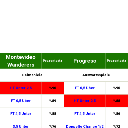
Montevideo
Progreso
Prozentsatz
Prozentsatz
Wanderers
Heimspiele
Auswärtsspiele
HT Unter 2,5
%90
FT 0,5 Über
%90
FT 0,5 Über
%89
HT Unter 2,5
%88
FT 4,5 Unter
%88
FT 4,5 Unter
%86
3,5 Unter
%76
Doppelte Chance 1/2
%72