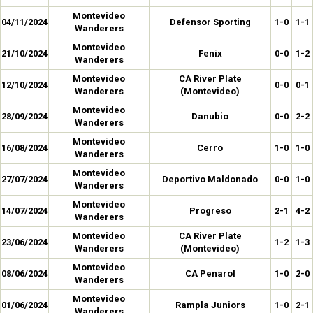
Montevideo
04/11/2024
Defensor Sporting
1-0
1-1
Wanderers
Montevideo
21/10/2024
Fenix
0-0
1-2
Wanderers
Montevideo
CA River Plate
12/10/2024
0-0
0-1
Wanderers
(Montevideo)
Montevideo
28/09/2024
Danubio
0-0
2-2
Wanderers
Montevideo
16/08/2024
Cerro
1-0
1-0
Wanderers
Montevideo
27/07/2024
Deportivo Maldonado
0-0
1-0
Wanderers
Montevideo
14/07/2024
Progreso
2-1
4-2
Wanderers
Montevideo
CA River Plate
23/06/2024
1-2
1-3
Wanderers
(Montevideo)
Montevideo
08/06/2024
CA Penarol
1-0
2-0
Wanderers
Montevideo
01/06/2024
Rampla Juniors
1-0
2-1
Wanderers