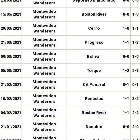
23/05/2021
Deportivo Maldonado
0-0
0-0
Wanderers
Montevideo
15/05/2021
Boston River
0-0
1-0
Wanderers
Montevideo
29/03/2021
Cerro
1-0
1-1
Wanderers
Montevideo
21/03/2021
Progreso
1-1
1-3
Wanderers
Montevideo
09/03/2021
Bolivar
0-0
1-0
Wanderers
Montevideo
05/03/2021
Torque
1-2
2-8
Wanderers
Montevideo
21/02/2021
CA Penarol
0-1
0-1
Wanderers
Montevideo
10/02/2021
Rentistas
1-1
3-2
Wanderers
Montevideo
04/02/2021
Boston River
1-1
2-2
Wanderers
Montevideo
21/01/2021
Danubio
0-0
2-0
Wanderers
Montevideo