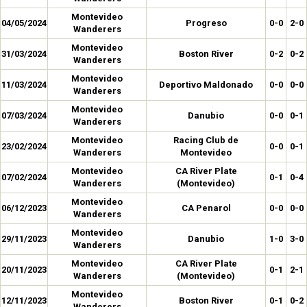
Montevideo
04/05/2024
Progreso
0-0
2-0
Wanderers
Montevideo
31/03/2024
Boston River
0-2
0-2
Wanderers
Montevideo
11/03/2024
Deportivo Maldonado
0-0
0-0
Wanderers
Montevideo
07/03/2024
Danubio
0-0
0-1
Wanderers
Montevideo
Racing Club de
23/02/2024
0-0
0-1
Wanderers
Montevideo
Montevideo
CA River Plate
07/02/2024
0-1
0-4
Wanderers
(Montevideo)
Montevideo
06/12/2023
CA Penarol
0-0
0-0
Wanderers
Montevideo
29/11/2023
Danubio
1-0
3-0
Wanderers
Montevideo
CA River Plate
20/11/2023
0-1
2-1
Wanderers
(Montevideo)
Montevideo
12/11/2023
Boston River
0-1
0-2
Wanderers