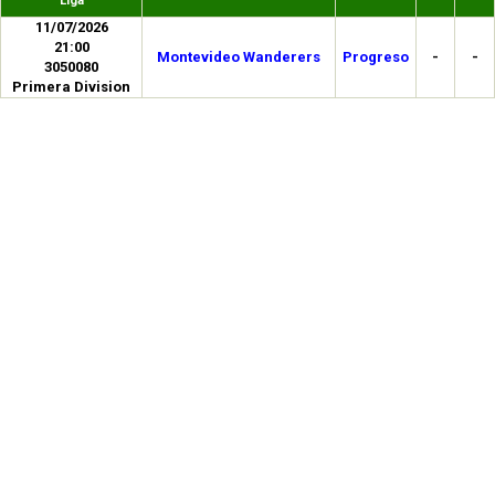
Liga
11/07/2026
21:00
Montevideo Wanderers
Progreso
-
-
3050080
Primera Division