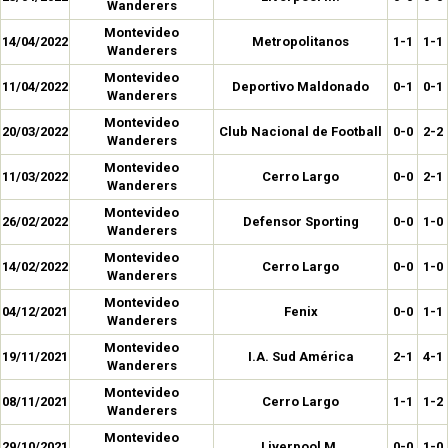
Wanderers
Montevideo
14/04/2022
Metropolitanos
1-1
1-1
Wanderers
Montevideo
11/04/2022
Deportivo Maldonado
0-1
0-1
Wanderers
Montevideo
20/03/2022
Club Nacional de Football
0-0
2-2
Wanderers
Montevideo
11/03/2022
Cerro Largo
0-0
2-1
Wanderers
Montevideo
26/02/2022
Defensor Sporting
0-0
1-0
Wanderers
Montevideo
14/02/2022
Cerro Largo
0-0
1-0
Wanderers
Montevideo
04/12/2021
Fenix
0-0
1-1
Wanderers
Montevideo
19/11/2021
I.A. Sud América
2-1
4-1
Wanderers
Montevideo
08/11/2021
Cerro Largo
1-1
1-2
Wanderers
Montevideo
29/10/2021
Liverpool M.
0-0
1-0