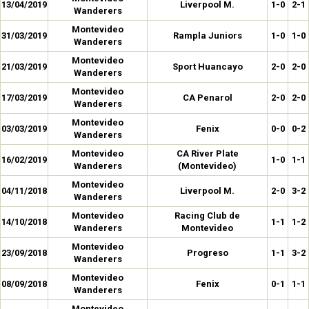
13/04/2019
Liverpool M.
1-0
2-1
Wanderers
Montevideo
31/03/2019
Rampla Juniors
1-0
1-0
Wanderers
Montevideo
21/03/2019
Sport Huancayo
2-0
2-0
Wanderers
Montevideo
17/03/2019
CA Penarol
2-0
2-0
Wanderers
Montevideo
03/03/2019
Fenix
0-0
0-2
Wanderers
Montevideo
CA River Plate
16/02/2019
1-0
1-1
Wanderers
(Montevideo)
Montevideo
04/11/2018
Liverpool M.
2-0
3-2
Wanderers
Montevideo
Racing Club de
14/10/2018
1-1
1-2
Wanderers
Montevideo
Montevideo
23/09/2018
Progreso
1-1
3-2
Wanderers
Montevideo
08/09/2018
Fenix
0-1
1-1
Wanderers
Montevideo