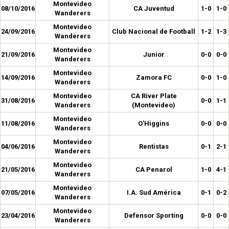
Montevideo
08/10/2016
CA Juventud
1-0
1-0
Wanderers
Montevideo
24/09/2016
Club Nacional de Football
1-2
1-3
Wanderers
Montevideo
21/09/2016
Junior
0-0
0-0
Wanderers
Montevideo
14/09/2016
Zamora FC
0-0
1-0
Wanderers
Montevideo
CA River Plate
31/08/2016
0-0
1-1
Wanderers
(Montevideo)
Montevideo
11/08/2016
O'Higgins
0-0
0-0
Wanderers
Montevideo
04/06/2016
Rentistas
0-1
2-1
Wanderers
Montevideo
21/05/2016
CA Penarol
1-0
4-1
Wanderers
Montevideo
07/05/2016
I.A. Sud América
0-1
0-2
Wanderers
Montevideo
23/04/2016
Defensor Sporting
0-0
0-0
Wanderers