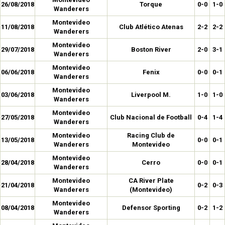
26/08/2018
Torque
0-0
1-0
Wanderers
Montevideo
11/08/2018
Club Atlético Atenas
2-2
2-2
Wanderers
Montevideo
29/07/2018
Boston River
2-0
3-1
Wanderers
Montevideo
06/06/2018
Fenix
0-0
0-1
Wanderers
Montevideo
03/06/2018
Liverpool M.
1-0
1-0
Wanderers
Montevideo
27/05/2018
Club Nacional de Football
0-4
1-4
Wanderers
Montevideo
Racing Club de
13/05/2018
0-0
0-1
Wanderers
Montevideo
Montevideo
28/04/2018
Cerro
0-0
0-1
Wanderers
Montevideo
CA River Plate
21/04/2018
0-2
0-3
Wanderers
(Montevideo)
Montevideo
08/04/2018
Defensor Sporting
0-2
1-2
Wanderers