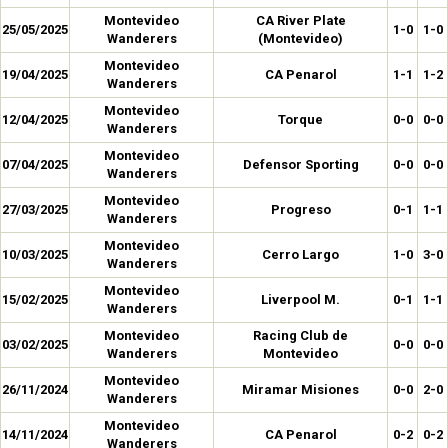
Montevideo
CA River Plate
25/05/2025
1-0
1-0
Wanderers
(Montevideo)
Montevideo
19/04/2025
CA Penarol
1-1
1-2
Wanderers
Montevideo
12/04/2025
Torque
0-0
0-0
Wanderers
Montevideo
07/04/2025
Defensor Sporting
0-0
0-0
Wanderers
Montevideo
27/03/2025
Progreso
0-1
1-1
Wanderers
Montevideo
10/03/2025
Cerro Largo
1-0
3-0
Wanderers
Montevideo
15/02/2025
Liverpool M.
0-1
1-1
Wanderers
Montevideo
Racing Club de
03/02/2025
0-0
0-0
Wanderers
Montevideo
Montevideo
26/11/2024
Miramar Misiones
0-0
2-0
Wanderers
Montevideo
14/11/2024
CA Penarol
0-2
0-2
Wanderers