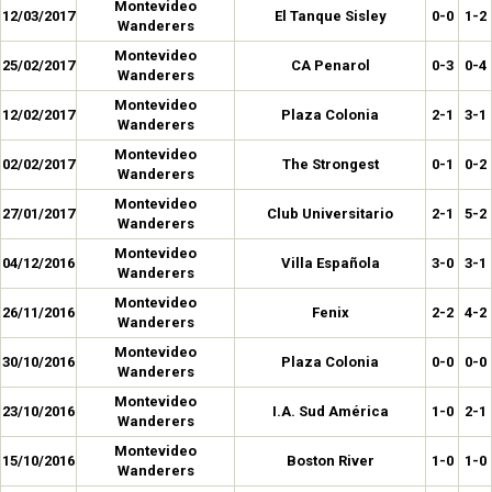
Montevideo
12/03/2017
El Tanque Sisley
0-0
1-2
Wanderers
Montevideo
25/02/2017
CA Penarol
0-3
0-4
Wanderers
Montevideo
12/02/2017
Plaza Colonia
2-1
3-1
Wanderers
Montevideo
02/02/2017
The Strongest
0-1
0-2
Wanderers
Montevideo
27/01/2017
Club Universitario
2-1
5-2
Wanderers
Montevideo
04/12/2016
Villa Española
3-0
3-1
Wanderers
Montevideo
26/11/2016
Fenix
2-2
4-2
Wanderers
Montevideo
30/10/2016
Plaza Colonia
0-0
0-0
Wanderers
Montevideo
23/10/2016
I.A. Sud América
1-0
2-1
Wanderers
Montevideo
15/10/2016
Boston River
1-0
1-0
Wanderers