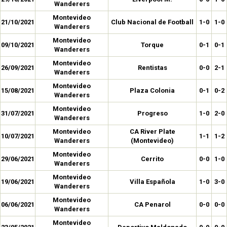
Wanderers
Montevideo
21/10/2021
Club Nacional de Football
1-0
1-0
Wanderers
Montevideo
09/10/2021
Torque
0-1
0-1
Wanderers
Montevideo
26/09/2021
Rentistas
0-0
2-1
Wanderers
Montevideo
15/08/2021
Plaza Colonia
0-1
0-2
Wanderers
Montevideo
31/07/2021
Progreso
1-0
2-0
Wanderers
Montevideo
CA River Plate
10/07/2021
1-1
1-2
Wanderers
(Montevideo)
Montevideo
29/06/2021
Cerrito
0-0
1-0
Wanderers
Montevideo
19/06/2021
Villa Española
1-0
3-0
Wanderers
Montevideo
06/06/2021
CA Penarol
0-0
0-0
Wanderers
Montevideo