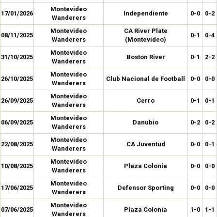
Montevideo
17/01/2026
Independiente
0-0
0-2
Wanderers
Montevideo
CA River Plate
08/11/2025
0-1
0-4
Wanderers
(Montevideo)
Montevideo
31/10/2025
Boston River
0-1
2-2
Wanderers
Montevideo
26/10/2025
Club Nacional de Football
0-0
0-0
Wanderers
Montevideo
26/09/2025
Cerro
0-1
0-1
Wanderers
Montevideo
06/09/2025
Danubio
0-2
0-2
Wanderers
Montevideo
22/08/2025
CA Juventud
0-0
0-1
Wanderers
Montevideo
10/08/2025
Plaza Colonia
0-0
0-0
Wanderers
Montevideo
17/06/2025
Defensor Sporting
0-0
0-0
Wanderers
Montevideo
07/06/2025
Plaza Colonia
1-0
1-1
Wanderers