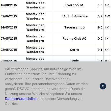
Montevideo
16/08/2015
Liverpool M.
0-0
1-1
Wanderers
Montevideo
07/06/2015
I.A. Sud América
0-2
1-2
Wanderers
Montevideo
24/05/2015
Tacuarembó
1-0
4-1
Wanderers
Montevideo
07/05/2015
Racing Club AC
0-0
1-1
Wanderers
Montevideo
02/05/2015
Cerro
2-1
4-1
Wanderers
Montevideo
21/04/2015
Fenix
0-1
0-1
Wanderers
Wir verwenden Cookies, um notwendige Website-
Montevideo
10/04/2015
Boca Juniors
0-1
0-3
Funktionen bereitzustellen, Ihre Erfahrung zu
Wanderers
verbessern und unseren Datenverkehr zu
Montevideo
04/04/2015
Club Nacional de Football
1-0
2-0
analysieren. Ihre personenbezogenen Daten werden
Wanderers
X
gemäß DSGVO erhoben und verarbeitet. Durch die
Montevideo
Nutzung unserer Website akzeptieren Sie unsere
15/03/2015
Club Atlético Atenas
1-1
1-2
Wanderers
Datenschutzrichtlinie
und unsere Verwendung von
Montevideo
Cookies.
10/03/2015
Palestino
1-0
1-0
Wanderers