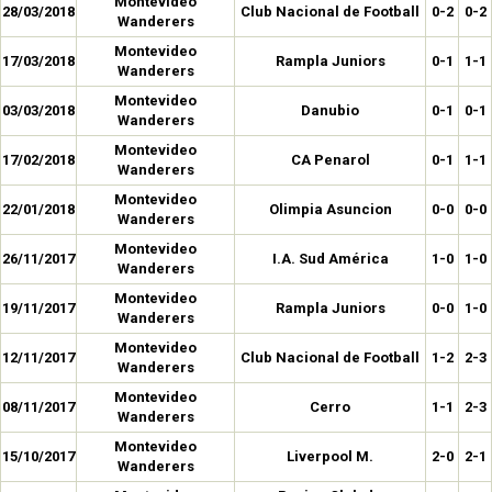
Montevideo
28/03/2018
Club Nacional de Football
0-2
0-2
Wanderers
Montevideo
17/03/2018
Rampla Juniors
0-1
1-1
Wanderers
Montevideo
03/03/2018
Danubio
0-1
0-1
Wanderers
Montevideo
17/02/2018
CA Penarol
0-1
1-1
Wanderers
Montevideo
22/01/2018
Olimpia Asuncion
0-0
0-0
Wanderers
Montevideo
26/11/2017
I.A. Sud América
1-0
1-0
Wanderers
Montevideo
19/11/2017
Rampla Juniors
0-0
1-0
Wanderers
Montevideo
12/11/2017
Club Nacional de Football
1-2
2-3
Wanderers
Montevideo
08/11/2017
Cerro
1-1
2-3
Wanderers
Montevideo
15/10/2017
Liverpool M.
2-0
2-1
Wanderers