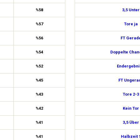
%58
3,5 Unter
%57
Tore ja
%56
FT Gerad
%54
Doppelte Chan
%52
Endergebni
%45
FT Ungera
%43
Tore 2-3
%42
Kein Tor
%41
3,5 Über
%41
Halbzeit 