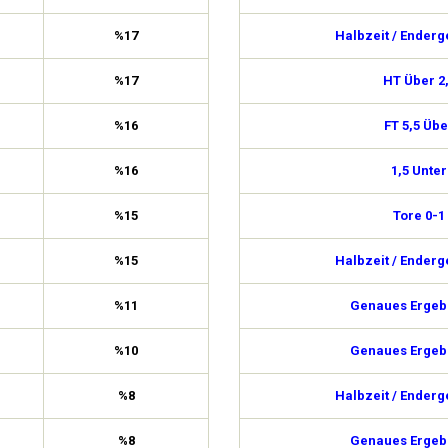
%17
Halbzeit / Enderg
%17
HT Über 2
%16
FT 5,5 Übe
%16
1,5 Unter
%15
Tore 0-1
%15
Halbzeit / Enderg
%11
Genaues Ergebn
%10
Genaues Ergebn
%8
Halbzeit / Enderg
%8
Genaues Ergebn