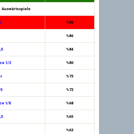
Auswärtsspiele
r
%95
%86
,5
%84
ce 1/2
%80
er
%73
,5
%72
ce 1/X
%68
,5
%65
%63