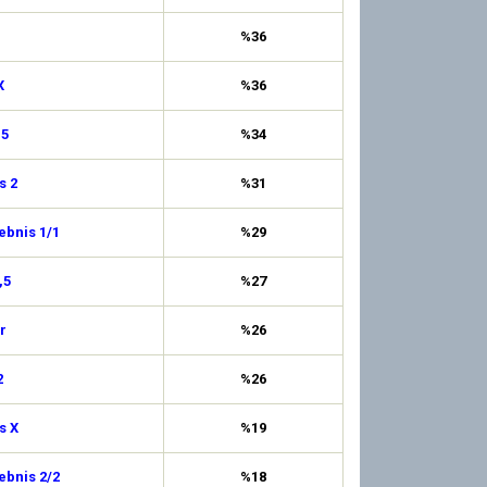
%36
X
%36
,5
%34
s 2
%31
ebnis 1/1
%29
,5
%27
r
%26
2
%26
s X
%19
ebnis 2/2
%18