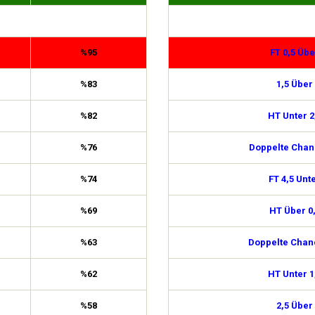
%95
FT 0,5 Übe
%83
1,5 Über
%82
HT Unter 2
%76
Doppelte Chan
%74
FT 4,5 Unt
%69
HT Über 0
%63
Doppelte Chan
%62
HT Unter 1
%58
2,5 Über