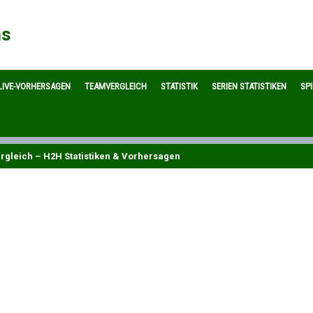
ns
LIVE-VORHERSAGEN
TEAMVERGLEICH
STATISTIK
SERIEN STATISTIKEN
SP
rgleich – H2H Statistiken & Vorhersagen