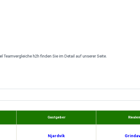
el Teamvergleiche h2h finden Sie im Detail auf unserer Seite.
Gastgeber
Rivale
Njardvík
Grindav