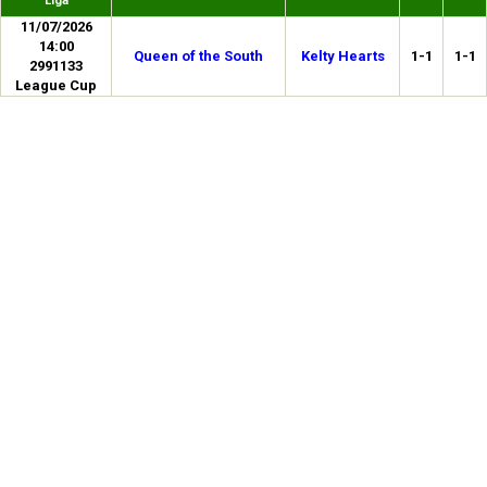
Liga
11/07/2026
14:00
Queen of the South
Kelty Hearts
1-1
1-1
2991133
League Cup