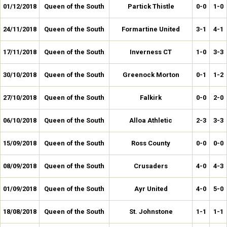
01/12/2018
Queen of the South
Partick Thistle
0-0
1-0
24/11/2018
Queen of the South
Formartine United
3-1
4-1
17/11/2018
Queen of the South
Inverness CT
1-0
3-3
30/10/2018
Queen of the South
Greenock Morton
0-1
1-2
27/10/2018
Queen of the South
Falkirk
0-0
2-0
06/10/2018
Queen of the South
Alloa Athletic
2-3
3-3
15/09/2018
Queen of the South
Ross County
0-0
0-0
08/09/2018
Queen of the South
Crusaders
4-0
4-3
01/09/2018
Queen of the South
Ayr United
4-0
5-0
18/08/2018
Queen of the South
St. Johnstone
1-1
1-1