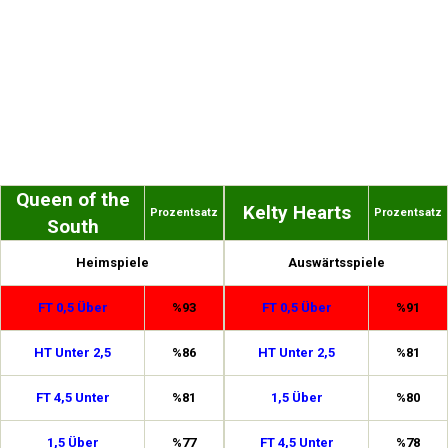
Queen of the
Kelty Hearts
Prozentsatz
Prozentsatz
South
Heimspiele
Auswärtsspiele
FT 0,5 Über
%93
FT 0,5 Über
%91
HT Unter 2,5
%86
HT Unter 2,5
%81
FT 4,5 Unter
%81
1,5 Über
%80
1,5 Über
%77
FT 4,5 Unter
%78