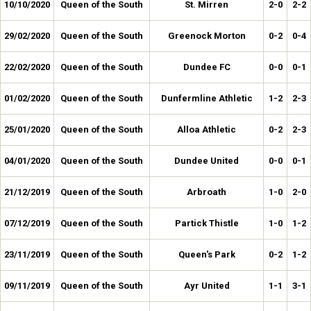
10/10/2020
Queen of the South
St. Mirren
2-0
2-2
29/02/2020
Queen of the South
Greenock Morton
0-2
0-4
22/02/2020
Queen of the South
Dundee FC
0-0
0-1
01/02/2020
Queen of the South
Dunfermline Athletic
1-2
2-3
25/01/2020
Queen of the South
Alloa Athletic
0-2
2-3
04/01/2020
Queen of the South
Dundee United
0-0
0-1
21/12/2019
Queen of the South
Arbroath
1-0
2-0
07/12/2019
Queen of the South
Partick Thistle
1-0
1-2
23/11/2019
Queen of the South
Queen's Park
0-2
1-2
09/11/2019
Queen of the South
Ayr United
1-1
3-1