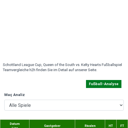
Schottland League Cup, Queen of the South vs. Kelty Hearts Fußballspiel
Teamvergleiche h2h finden Sie im Detail auf unserer Seite.
Fußball-Analyse
Maç Analiz
Datum
Gastgeber
Rivalen
HT
FT