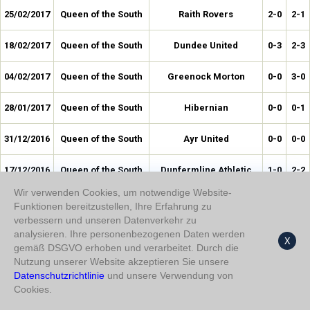
25/02/2017
Queen of the South
Raith Rovers
2-0
2-1
18/02/2017
Queen of the South
Dundee United
0-3
2-3
04/02/2017
Queen of the South
Greenock Morton
0-0
3-0
28/01/2017
Queen of the South
Hibernian
0-0
0-1
31/12/2016
Queen of the South
Ayr United
0-0
0-0
17/12/2016
Queen of the South
Dunfermline Athletic
1-0
2-2
Wir verwenden Cookies, um notwendige Website-
06/12/2016
Queen of the South
St. Mirren
2-1
2-3
Funktionen bereitzustellen, Ihre Erfahrung zu
verbessern und unseren Datenverkehr zu
03/12/2016
Queen of the South
Dumbarton
0-2
1-2
analysieren. Ihre personenbezogenen Daten werden
X
gemäß DSGVO erhoben und verarbeitet. Durch die
Nutzung unserer Website akzeptieren Sie unsere
12/11/2016
Queen of the South
Alloa Athletic
1-0
2-0
Datenschutzrichtlinie
und unsere Verwendung von
Cookies.
05/11/2016
Queen of the South
Dundee United
1-2
1-4