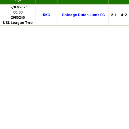
Liga
09/07/2026
00:00
RKC
Chicago Dutch Lions FC
2-1
4-2
2985245
USL League Two