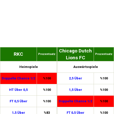
Chicago Dutch
RKC
Prozentsatz
Prozentsatz
Lions FC
Heimspiele
Auswärtsspiele
Doppelte Chance 1/2
%100
2,5 Über
%100
HT Über 0,5
%100
1,5 Über
%100
FT 0,5 Über
%100
Doppelte Chance 1/2
%100
1,5 Über
%83
FT 0,5 Über
%100