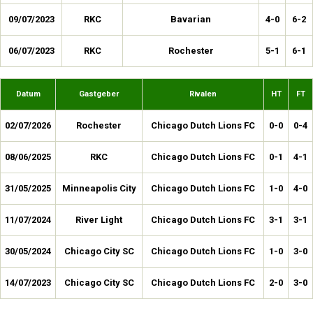
09/07/2023
RKC
Bavarian
4-0
6-2
06/07/2023
RKC
Rochester
5-1
6-1
Datum
Gastgeber
Rivalen
HT
FT
02/07/2026
Rochester
Chicago Dutch Lions FC
0-0
0-4
08/06/2025
RKC
Chicago Dutch Lions FC
0-1
4-1
31/05/2025
Minneapolis City
Chicago Dutch Lions FC
1-0
4-0
11/07/2024
River Light
Chicago Dutch Lions FC
3-1
3-1
30/05/2024
Chicago City SC
Chicago Dutch Lions FC
1-0
3-0
14/07/2023
Chicago City SC
Chicago Dutch Lions FC
2-0
3-0